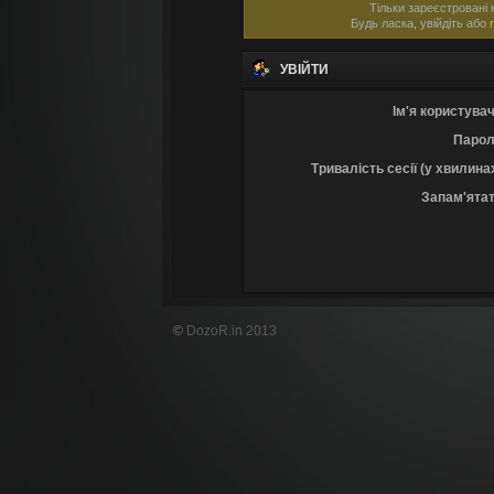
Тільки зареєстровані 
Будь ласка, увійдіть або
УВІЙТИ
Ім'я користувач
Парол
Тривалість сесії (у хвилина
Запам'ятат
©
DozoR.in 2013