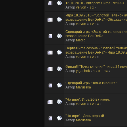
16.10.2010 - Авторская игра Re:HAU
Автор
velvon
«
1
2
»
Игра 18.09.2010 - "Золотой Теленок и
возвращение БенDеRа" - Обсуждение
Автор
velvon
«
1
2
3
»
Сценарий игры «Золотой теленок ил
возвращение БенDеRа
Автор
Medic
Первая игра сезона - "Золотой телен
возвращение БенDеRа" - Игра 18.09.
Автор
velvon
«
1
2
3
»
Финал!!! "Точка кипения" - игра 24 ию
Автор
yigachok
«
1
2
3
...
14
»
Сценарий игры "Точка кипения!"
Автор
Marusska
"На игре". Игра 26-27 июня.
Автор
velvon
«
1
2
3
4
»
"На игре" - День первый
Автор
Marusska