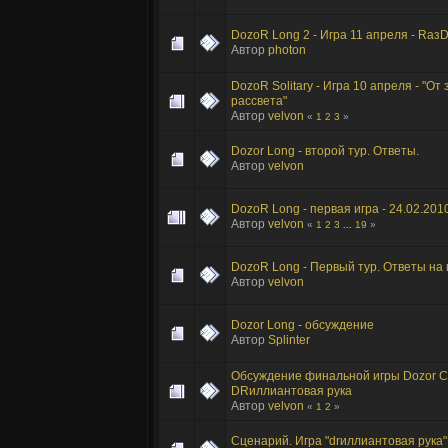
DozoR Long 2 - Игра 11 апреля - Rаз
Автор
photon
DozoR Solitary - Игра 10 апреля - "От 
рассвета"
Автор
velvon
«
1
2
3
»
Dozor Long - второй тур. Ответы.
Автор
velvon
DozoR Long - первая игра - 24.02.201
Автор
velvon
«
1
2
3
...
19
»
DozoR Long - Первый тур. Ответы на
Автор
velvon
Dozor Long - обсуждение
Автор
Splinter
Обсуждение финальной игры Dozor Cl
DRиллиантовая рука
Автор
velvon
«
1
2
»
Сценарий. Игра "drиллиантовая рука"