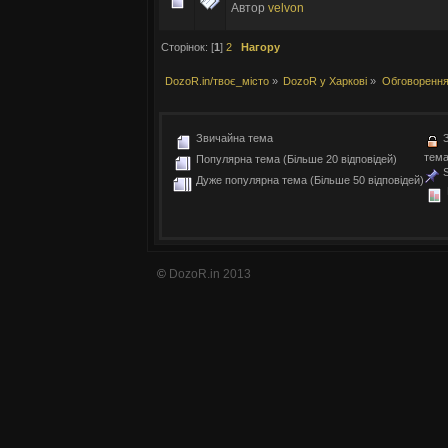
Автор
velvon
Сторінок: [
1
]
2
Нагору
DozoR.in/твоє_місто
»
DozoR у Харкові
»
Обговорення
Звичайна тема
З
тем
Популярна тема (Більше 20 відповідей)
S
Дуже популярна тема (Більше 50 відповідей)
©
DozoR.in 2013