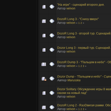
"На игре" - сценарий второго дня.
Автор
velvon
DozoR Long 3 - "Снизу вверх"
Автор
velvon
«
1
2
»
DozoR Long 3 - второй тур. Сценарий
Автор
velvon
Dozor Long 3 - первый тур. Сценарий.
Автор
velvon
DozoR Dump 3 - "Пальцем в небо" - 
Автор
velvon
«
1
2
3
»
Dozor Dump - "Пальцем в небо" - Сце
Автор
Marusska
Dozor Solitary. Обсуждение игры 8 ма
сказки на новый лад"
Автор
velvon
DozoR Long 2 - RaзDвигая рамки. Об
Автор
velvon
«
1
2
3
»