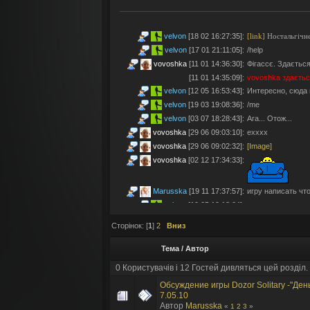
velvon
[18 02 16:27:35]
:
[link]
Ностальгічне
velvon
[17 01 21:11:05]
:
/help
vovoshka
[11 01 14:36:30]
:
Фігассє. Здається
[11 01 14:35:09]
:
vovoshka
здаєтьс
velvon
[12 05 16:53:43]
:
Интересно, сюда 
velvon
[19 03 19:08:36]
:
/me
velvon
[03 07 18:28:43]
:
Ага... Отож...
vovoshka
[29 06 09:03:10]
:
ехххх
vovoshka
[29 06 09:02:32]
:
[Image]
vovoshka
[02 12 17:34:33]
:
Marusska
[19 11 17:37:57]
:
игру написать что 
velvon
[19 05 19:18:04]
:
Эх... Яблочки тут
vovoshka
[11 05 17:21:48]
:
Яблучками приго
Сторінок: [
1
]
2
Вниз
velvon
[08 05 02:23:45]
:
Да старые мы уж
Тема
/
Автор
Montes
[06 05 23:19:57]
:
так а шо по анон
velvon
[17 04 14:25:32]
:
Да, что-то носта
0 Користувачів і 12 Гостей дивляться цей розділ.
vovoshka
[04 04 11:10:57]
:
під ностальджі за 
Обсуждение игры Dozor Solitary -"День
vovoshka
[04 04 11:07:35]
:
@velvon, ну звісн
7.05.10
Автор
Marusska
«
1
2
3
»
velvon
[02 04 19:01:52]
:
@vovoshka ты из