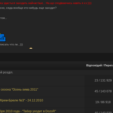
hka
здається заходить найчастіше... На що сподіваючись навіть я хз ))))
сно, сюда вообще кто-нибудь еще заходит?
Отож...
писать что ли...)))
блочки тут не помогут.
ами пригостити?
Може серед них молодильні будуть ))))
рые мы уже.
Відповідей
/
Перег
шо по анонсам? разучились?
о-то ностальгическое определенно есть. Было весело.
й розділ.
тальджі за "тим" часом і спогадами...
23 / 131 929
, ну звісно не знущаюся, скоріше "нудив" )))
hka ты издеваешься?
сезона "Осень-зима 2011"
45 / 143 078
онсів давно не було (((((
ые люди тут бывают. Не один я сюда заглядываю.
- "Крем-Брюле №3" - 24.12.2010
19 / 86 918
аздрити... форум подорожує... а деякі ні бо короновірус )))
?
абря 2010 года - "Табор уходит в DozoR"
а форум переехал. В Европу, на этот раз.