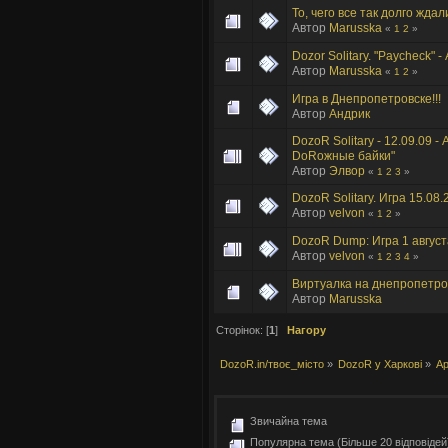
То, чего все так долго жда
Автор
Marusska
«
1
2
»
Dozor Solitary. "Paycheck"
Автор
Marusska
«
1
2
»
Игра в Днепропетровске!!!
Автор
Андрик
DozoR Solitary - 12.09.09 -
DоRожные байки"
Автор
Элвор
«
1
2
3
»
DozoR Solitary. Игра 15.08.
Автор
velvon
«
1
2
»
DozoR Dump: Игра 1 август
Автор
velvon
«
1
2
3
4
»
Виртуалка на днепропетровс
Автор
Marusska
Сторінок: [
1
]
Нагору
DozoR.in/твоє_місто
»
DozoR у Харкові
»
Ар
Звичайна тема
Популярна тема (Більше 20 відповідей