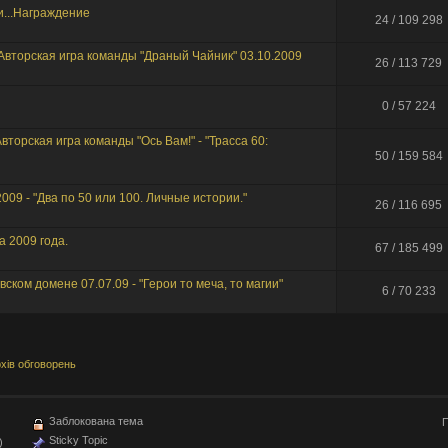
ли...Награждение
24 / 109 298
 - Авторская игра команды "Драный Чайник" 03.10.2009
26 / 113 729
0 / 57 224
 Авторская игра команды "Ось Вам!" - "Трасса 60:
50 / 159 584
2009 - "Два по 50 или 100. Личные истории."
26 / 116 695
а 2009 года.
67 / 185 499
ком домене 07.07.09 - "Герои то меча, то магии"
6 / 70 233
хів обговорень
Заблокована тема
П
Sticky Topic
)