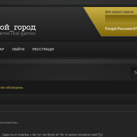
Ім'я користувача
Forgot Password
АР
УВІЙТИ
РЕЄСТРАЦІЯ
хів обговорень
стальгічне...
. Здається плагіна з /мі тут не було ж! Чи то мене попаяло вже?)))