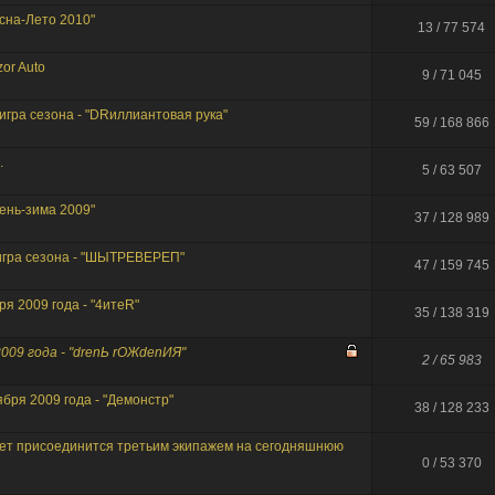
сна-Лето 2010"
 как сертификат сдох, так никто и не заходил.
13 / 77 574
мнил пароль!
 рождения тебя, о верховный!
or Auto
9 / 71 045
им. ведем себя прилично.
. И все? Тишина?
 игра сезона - "DRиллиантовая рука"
59 / 168 866
 la vie...
Десятилетие прошло незаметно.
.
5 / 63 507
 ответил(а) в теме
Re: интересно узнать, кто сюда заходит....
- ответил(а) в теме
Re: интересно узнать, кто сюда заходит....
ень-зима 2009"
37 / 128 989
 создал(а) тему
интересно узнать, кто сюда заходит....
 игра сезона - "ШЫТРЕВЕРЕП"
47 / 159 745
stov1990 создал(а) тему
Бонус коды World of Tanks
o создал(а) тему
งานประจำ / งาน Part Time ร้านอาหารอิตาลี SPAGHET
ря 2009 года - "4итеR"
ривет!!! 17 января в 18:00 мы будем проводить онлайн игру на
[link]
Милости просим вс
35 / 138 319
ария все нет, как то прям печально получается..
 2009 года - "drenЬ rОЖdenИЯ"
2 / 65 983
ября 2009 года - "Демонстр"
38 / 128 233
т присоединится третьим экипажем на сегодняшнюю
0 / 53 370