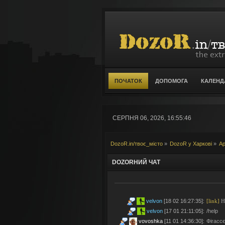
ПОЧАТОК
ДОПОМОГА
КАЛЕНД
СЕРПНЯ 06, 2026, 16:55:46
DozoR.in/твоє_місто
»
DozoR у Харкові
»
Ар
DOZORНИЙ ЧАТ
velvon
[18 02 16:27:35]
:
[link]
Но
velvon
[17 01 21:11:05]
:
/help
vovoshka
[11 01 14:36:30]
:
Фігассє