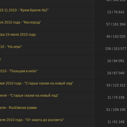
40 / 140 939
 19.11.2010 - "Крем-Брюле №2"
ie
13 / 76 641
асе. Привет photon
я 2010 года - "Кислород"
57 / 161 304
игра 24 июля 2010 года
40 / 142 025
ka: я смотрю, только ты тут и бываешь.
0 - "На игре"
о!
156 / 313 577
о верховный
х
ин... А тут оказывается форма логина поломатая была... Починил. Хрень какая-то.
16 / 84 091
а тишина...
010 - "Пальцем в небо"
19 / 87 040
о верховный!
ая 2010 года - "Старые сказки на новый лад"
пта
33 / 122 312
остальжи...
реля - "Старые сказки на новый лад"
такому поводу, купил новый сертификат.
11 / 74 238
ская сила... Тут оказывается еще кто-то бывает.
реля - RазDвигая рамки
икат опять тютю?
51 / 159 195
едшими, с наступающими
а, С днем рождения тебя, о верховный!
еля 2010 года - "От заката до рассвета"
11 / 61 168
я периодически... а толку?