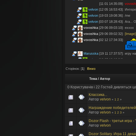
[11 01 14:35:09]
:
vovos
velvon
[12 05 16:53:43]
:
Интере
velvon
[19 03 19:08:36]
:
/me
velvon
[03 07 18:28:43]
:
Ага... 
vovoshka
[29 06 09:03:10]
:
ехххх
vovoshka
[29 06 09:02:32]
:
[Image]
vovoshka
[02 12 17:34:33]
:
Marusska
[19 11 17:37:57]
:
игру на
velvon
[19 05 19:18:04]
:
Эх... Я
vovoshka
[11 05 17:21:48]
:
Яблучк
Сторінок: [
1
]
Вниз
velvon
[08 05 02:23:45]
:
Да ста
Тема
/
Автор
Montes
[06 05 23:19:57]
:
так а 
velvon
[17 04 14:25:32]
:
Да, чт
0 Користувачів і 22 Гостей дивляться це
vovoshka
[04 04 11:10:57]
:
під нос
Классика...
vovoshka
[04 04 11:07:35]
:
@velvon
Автор
velvon
«
1
2
»
velvon
[02 04 19:01:52]
:
@vovos
Награждение победителей 
vovoshka
[31 03 17:06:32]
:
щось ан
Автор
velvon
«
1
2
3
»
velvon
[25 02 16:54:59]
:
О, жив
Dozor Flash - третья игра 
vovoshka
[22 02 09:22:51]
:
можна з
Автор
velvon
Montes
[30 01 21:51:06]
:
шо тут
Dozor Solitary. Игра 11 дек
velvon
[03 01 22:10:25]
:
И снов