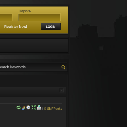
Пароль
?
Register Now!
|
© SMFPacks