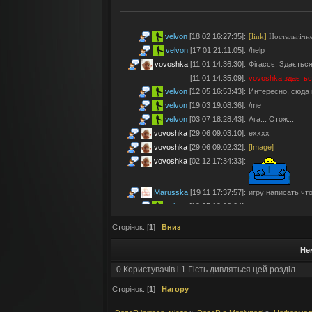
velvon
[18 02 16:27:35]
:
[link]
Ностальгічне
velvon
[17 01 21:11:05]
:
/help
vovoshka
[11 01 14:36:30]
:
Фігассє. Здається
[11 01 14:35:09]
:
vovoshka
здаєтьс
velvon
[12 05 16:53:43]
:
Интересно, сюда 
velvon
[19 03 19:08:36]
:
/me
velvon
[03 07 18:28:43]
:
Ага... Отож...
vovoshka
[29 06 09:03:10]
:
ехххх
vovoshka
[29 06 09:02:32]
:
[Image]
vovoshka
[02 12 17:34:33]
:
Marusska
[19 11 17:37:57]
:
игру написать что 
velvon
[19 05 19:18:04]
:
Эх... Яблочки тут
vovoshka
[11 05 17:21:48]
:
Яблучками приго
Сторінок: [
1
]
Вниз
velvon
[08 05 02:23:45]
:
Да старые мы уж
Не
Montes
[06 05 23:19:57]
:
так а шо по анон
velvon
[17 04 14:25:32]
:
Да, что-то носта
0 Користувачів і 1 Гість дивляться цей розділ.
vovoshka
[04 04 11:10:57]
:
під ностальджі за 
Сторінок: [
1
]
Нагору
vovoshka
[04 04 11:07:35]
:
@velvon, ну звісн
velvon
[02 04 19:01:52]
:
@vovoshka ты из