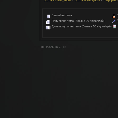
DozoR.in/твоє_місто
»
DozoR в Маріуполі
»
Неформаль
vovoshka
[31 03 17:06:32]
:
щось анонсів давн
velvon
[25 02 16:54:59]
:
О, живые люди ту
vovoshka
[22 02 09:22:51]
:
можна заздрити...
Звичайна тема
З
S
Montes
[30 01 21:51:06]
:
шо тут?
Популярна тема (Більше 20 відповідей)
velvon
[03 01 22:10:25]
:
И снова форум пе
Дуже популярна тема (Більше 50 відповідей)
velvon
[03 01 22:01:20]
:
test
photon
[28 11 00:10:01]
:
nostalgie
velvon
[10 10 13:54:31]
:
О, фигасе. Приве
©
DozoR.in 2013
photon
[23 09 21:11:40]
:
velvon
[24 04 15:18:17]
:
Эх...
velvon
[30 12 11:56:19]
:
Vovoshka: я смот
velvon
[30 12 11:55:51]
:
Спасибо!
vovoshka
[27 12 10:25:59]
:
C ДР, о верховны
velvon
[09 12 14:28:37]
:
Во, блин... А ту
какая-то.
velvon
[18 01 16:30:04]
:
И снова тишина..
velvon
[18 01 16:29:42]
:
vovoshka
[27 12 13:47:02]
:
С ДР, о верховны
velvon
[20 12 19:20:15]
:
Куку, епта
velvon
[07 03 16:21:39]
:
Эх... Ностальжи...