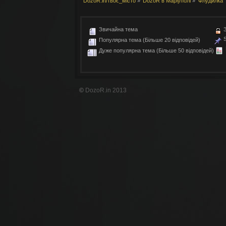
DozoR.in/твоє_місто
»
DozoR в Маріуполі
»
Флудилка
vovoshka
[31 03 17:06:32]
:
щось анонсів давн
velvon
[25 02 16:54:59]
:
О, живые люди ту
vovoshka
[22 02 09:22:51]
:
можна заздрити...
Звичайна тема
З
S
Montes
[30 01 21:51:06]
:
шо тут?
Популярна тема (Більше 20 відповідей)
velvon
[03 01 22:10:25]
:
И снова форум пе
Дуже популярна тема (Більше 50 відповідей)
velvon
[03 01 22:01:20]
:
test
photon
[28 11 00:10:01]
:
nostalgie
velvon
[10 10 13:54:31]
:
О, фигасе. Приве
©
DozoR.in 2013
photon
[23 09 21:11:40]
:
velvon
[24 04 15:18:17]
:
Эх...
velvon
[30 12 11:56:19]
:
Vovoshka: я смот
velvon
[30 12 11:55:51]
:
Спасибо!
vovoshka
[27 12 10:25:59]
:
C ДР, о верховны
velvon
[09 12 14:28:37]
:
Во, блин... А ту
какая-то.
velvon
[18 01 16:30:04]
:
И снова тишина..
velvon
[18 01 16:29:42]
:
vovoshka
[27 12 13:47:02]
:
С ДР, о верховны
velvon
[20 12 19:20:15]
:
Куку, епта
velvon
[07 03 16:21:39]
:
Эх... Ностальжи...