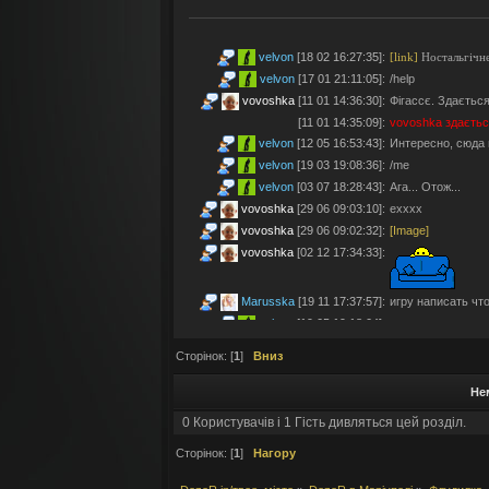
velvon
[18 02 16:27:35]
:
[link]
Ностальгічне
velvon
[17 01 21:11:05]
:
/help
vovoshka
[11 01 14:36:30]
:
Фігассє. Здається
[11 01 14:35:09]
:
vovoshka
здаєтьс
velvon
[12 05 16:53:43]
:
Интересно, сюда 
velvon
[19 03 19:08:36]
:
/me
velvon
[03 07 18:28:43]
:
Ага... Отож...
vovoshka
[29 06 09:03:10]
:
ехххх
vovoshka
[29 06 09:02:32]
:
[Image]
vovoshka
[02 12 17:34:33]
:
Marusska
[19 11 17:37:57]
:
игру написать что 
velvon
[19 05 19:18:04]
:
Эх... Яблочки тут
vovoshka
[11 05 17:21:48]
:
Яблучками приго
Сторінок: [
1
]
Вниз
velvon
[08 05 02:23:45]
:
Да старые мы уж
Не
Montes
[06 05 23:19:57]
:
так а шо по анон
velvon
[17 04 14:25:32]
:
Да, что-то носта
0 Користувачів і 1 Гість дивляться цей розділ.
vovoshka
[04 04 11:10:57]
:
під ностальджі за 
Сторінок: [
1
]
Нагору
vovoshka
[04 04 11:07:35]
:
@velvon, ну звісн
velvon
[02 04 19:01:52]
:
@vovoshka ты из