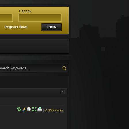
Пароль
?
Register Now!
|
© SMFPacks