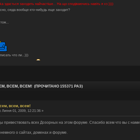
hka
здається заходить найчастіше... На що сподіваючись навіть я хз ))))
сно, сюда вообще кто-нибудь еще заходит?
Отож...
писать что ли...)))
блочки тут не помогут.
ами пригостити?
Може серед них молодильні будуть ))))
рые мы уже.
шо по анонсам? разучились?
М, ВСЕМ, ВСЕМ! (ПРОЧИТАНО 155371 РАЗ)
о-то ностальгическое определенно есть. Было весело.
тальджі за "тим" часом і спогадами...
, ну звісно не знущаюся, скоріше "нудив" )))
сем, всем, всем!
hka ты издеваешься?
:
Липня 01, 2009, 12:21:36 »
онсів давно не було (((((
ые люди тут бывают. Не один я сюда заглядываю.
ы привествовать всех Дозорных на этом форуме. Спасибо всем что вы с нами
аздрити... форум подорожує... а деякі ні бо короновірус )))
 немного о сайтах, доменах и форуме.
?
а форум переехал. В Европу, на этот раз.