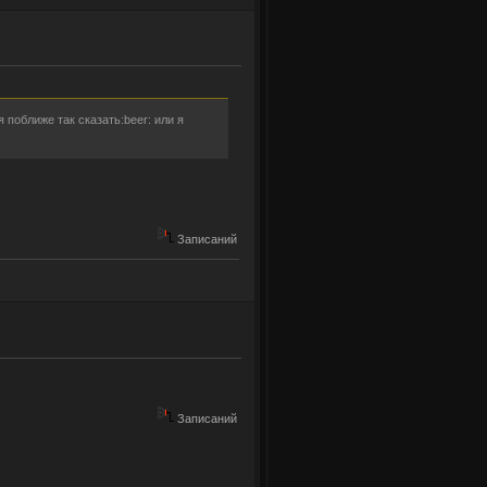
 поближе так сказать:beer: или я
Записаний
Записаний