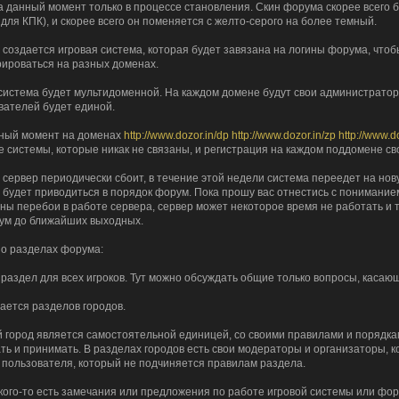
а данный момент только в процессе становления. Скин форума скорее всего б
для КПК), и скорее всего он поменяется с желто-серого на более темный.
ie
 создается игровая система, которая будет завязана на логины форума, чтоб
асе. Привет photon
рироваться на разных доменах.
система будет мультидоменной. На каждом домене будут свои администраторы
вателей будет единой.
ka: я смотрю, только ты тут и бываешь.
ный момент на доменах
http://www.dozor.in/dp
http://www.dozor.in/zp
http://www.d
о!
е системы, которые никак не связаны, и регистрация на каждом поддомене св
о верховный
 сервер периодически сбоит, в течение этой недели система переедет на но
ин... А тут оказывается форма логина поломатая была... Починил. Хрень какая-то.
 будет приводиться в порядок форум. Пока прошу вас отнестись с понимание
ны перебои в работе сервера, сервер может некоторое время не работать и т
а тишина...
ум до ближайших выходных.
 о разделах форума:
о верховный!
пта
раздел для всех игроков. Тут можно обсуждать общие только вопросы, касающ
остальжи...
такому поводу, купил новый сертификат.
сается разделов городов.
ская сила... Тут оказывается еще кто-то бывает.
 город является самостоятельной единицей, со своими правилами и порядкам
икат опять тютю?
ть и принимать. В разделах городов есть свои модераторы и организаторы, 
едшими, с наступающими
 пользователя, который не подчиняется правилам раздела.
а, С днем рождения тебя, о верховный!
 кого-то есть замечания или предложения по работе игровой системы или фор
я периодически... а толку?