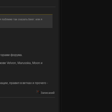
 поближе так сказать:beer: или я
аторами форума.
кове Velvon, Marusska, Moon и
ции, правил в ветках и прочего -
Записаний