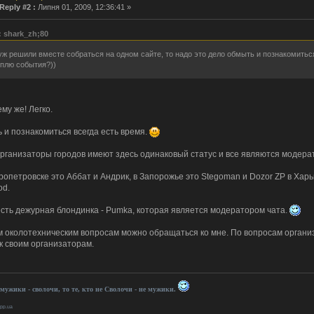
Reply #2 :
Липня 01, 2009, 12:36:41 »
: shark_zh;80
уж решили вместе собраться на одном сайте, то надо это дело обмыть и познакомиться
плю события?))
му же! Легко.
 и познакомиться всегда есть время.
Организаторы городов имеют здесь одинаковый статус и все являются модер
опетровске это Аббат и Андрик, в Запорожье это Stegoman и Dozor ZP в Харь
od.
есть дежурная блондинка - Pumka, которая является модератором чата.
м околотехническим вопросам можно обращаться ко мне. По вопросам организа
 к своим организаторам.
 мужики - сволочи, то те, кто не Сволочи - не мужики.
.pp.ua