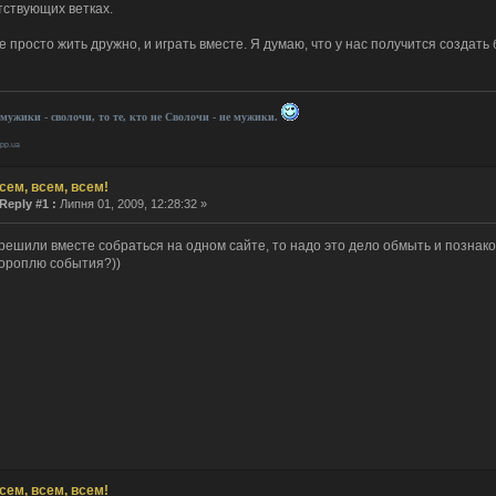
тствующих ветках.
 как сертификат сдох, так никто и не заходил.
е просто жить дружно, и играть вместе. Я думаю, что у нас получится созда
мнил пароль!
 рождения тебя, о верховный!
им. ведем себя прилично.
. И все? Тишина?
 мужики - сволочи, то те, кто не Сволочи - не мужики.
 la vie...
.pp.ua
Десятилетие прошло незаметно.
 ответил(а) в теме
Re: интересно узнать, кто сюда заходит....
сем, всем, всем!
- ответил(а) в теме
Re: интересно узнать, кто сюда заходит....
Reply #1 :
Липня 01, 2009, 12:28:32 »
 создал(а) тему
интересно узнать, кто сюда заходит....
 решили вместе собраться на одном сайте, то надо это дело обмыть и познако
тороплю события?))
stov1990 создал(а) тему
Бонус коды World of Tanks
o создал(а) тему
งานประจำ / งาน Part Time ร้านอาหารอิตาลี SPAGHET
ривет!!! 17 января в 18:00 мы будем проводить онлайн игру на
[link]
Милости просим вс
ария все нет, как то прям печально получается..
сем, всем, всем!