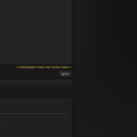
« попередня тема
наступна тема »
ДРУК
.