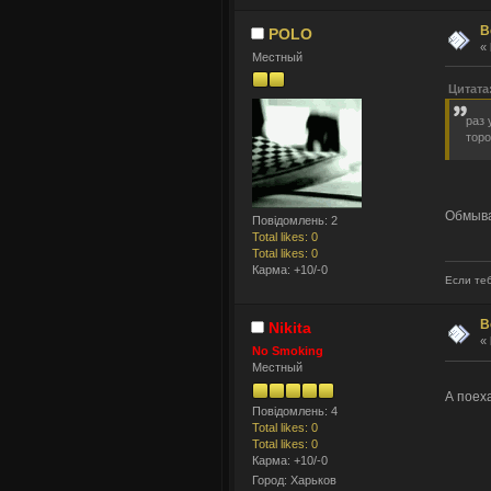
В
POLO
«
Местный
Цитата
раз 
торо
Обмыва
Повідомлень: 2
Total likes: 0
Total likes: 0
Карма: +10/-0
Если теб
В
Nikita
«
No Smoking
Местный
А поех
Повідомлень: 4
Total likes: 0
Total likes: 0
Карма: +10/-0
Город: Харьков