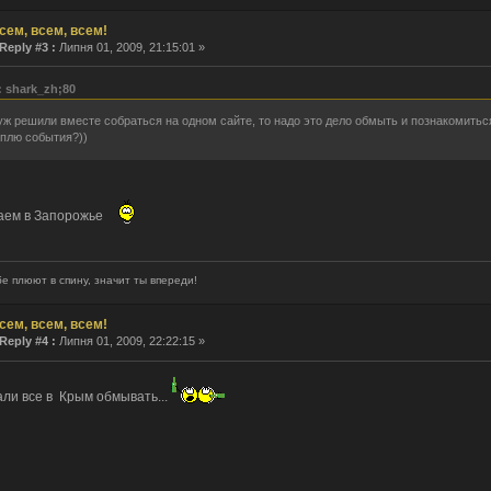
сем, всем, всем!
Reply #3 :
Липня 01, 2009, 21:15:01 »
: shark_zh;80
уж решили вместе собраться на одном сайте, то надо это дело обмыть и познакомиться
плю события?))
ем в Запорожье
е плюют в спину, значит ты впереди!
сем, всем, всем!
Reply #4 :
Липня 01, 2009, 22:22:15 »
али все в Крым обмывать...