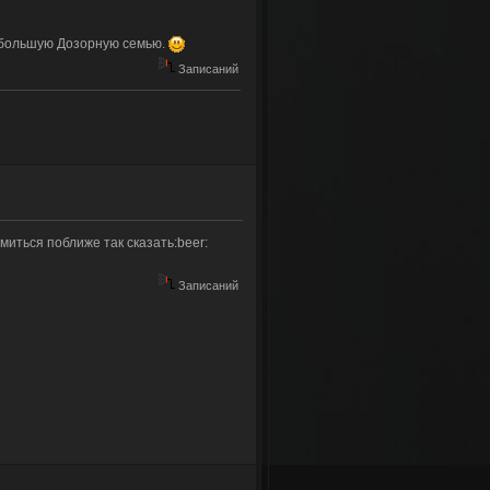
ть большую Дозорную семью.
Записаний
миться поближе так сказать:beer:
Записаний
ех желающих!!!