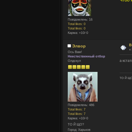
Повідомлень: 16
Total likes: 0
Total likes: 0
Карма: +10/-0
В
Элвор
«
Ось Вам!
Неестественный отбор
а кстат
Олдскул
ТО Й Щ
Повідомлень: 486
Total likes: 7
Total likes: 7
Карма: +10/-0
ТО Й ЩО?
Город: Харьков