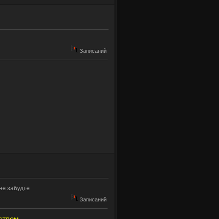
Записаний
 не забудте
Записаний
твом...