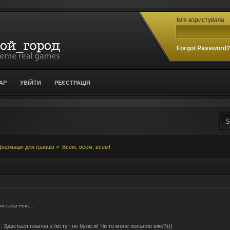
Ім'я користувача
Forgot Password
АР
УВІЙТИ
РЕЄСТРАЦІЯ
формація для гравців
»
Всем, всем, всем!
стальгічне...
. Здається плагіна з /мі тут не було ж! Чи то мене попаяло вже?)))