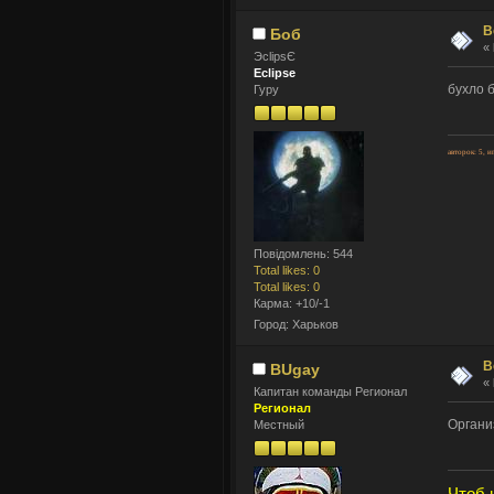
В
Боб
«
ЭclipsЄ
Eclipse
бухло б
Гуру
авторок: 5, и
Повідомлень: 544
Total likes: 0
Total likes: 0
Карма: +10/-1
Город: Харьков
В
BUgay
«
Капитан команды Регионал
Регионал
Организ
Местный
Чтоб 