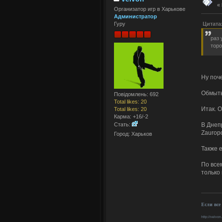
«
Организатор игр в Харькове
Администратор
Цитата
Гуру
раз 
торо
Ну поче
Обмыть
Повідомлень: 692
Total likes: 20
Итак. 
Total likes: 20
Карма: +16/-2
В Днепр
Стать:
Zaurop
Город: Харьков
Также 
По все
только
Если все
http://velvon