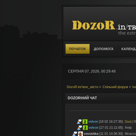
ПОЧАТОК
ДОПОМОГА
КАЛЕНД
СЕРПНЯ 07, 2026, 00:29:48
DozoR.in/твоє_місто
»
Спільний форум
»
Ін
DOZORНИЙ ЧАТ
velvon
[18 02 16:27:35]
:
[link]
Но
velvon
[17 01 21:11:05]
:
/help
vovoshka
[11 01 14:36:30]
:
Фігассє