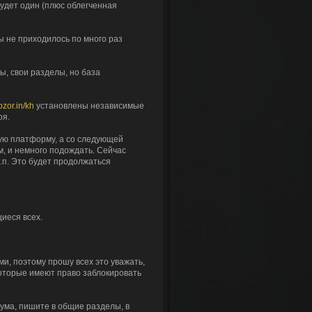
удет один (плюс облегченная
ы не приходилось по много раз
, свои разделы, но база
ozor.in/kh
установлены независимые
оя.
вую платформу, а со следующей
м, и немного подождать. Сейчас
.п. Это будет продолжаться
иеся всех.
и, поэтому прошу всех это уважать,
которые имеют право заблокировать
ума, пишите в общие разделы, в