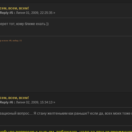
сем, всем, всем!
Reply #5 :
Липня 01, 2009, 22:25:35 »
ерет тот, кому ближе ехать ))
гр в поле: 49, побед: 15
сем, всем, всем!
Reply #6 :
Липня 02, 2009, 15:34:13 »
ационый вопрос.... Я стану желтеньким как раньше? если да, всех моих тоже
небыло вопросов к судьям, побеждать надо за явным преимущес