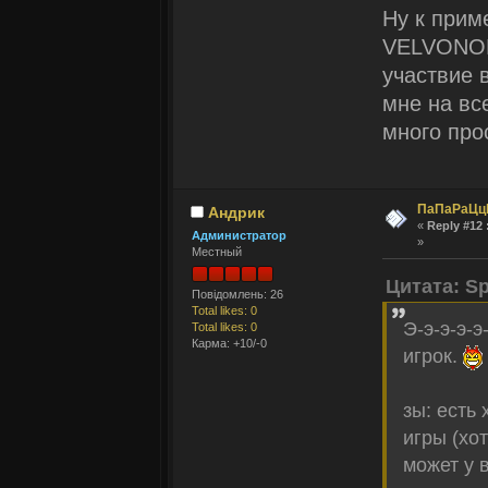
Ну к прим
VELVONOM,
участвие 
мне на вс
много про
ПаПаРаЦц
Андрик
«
Reply #12 
Администратор
»
Местный
Цитата: Sp
Повідомлень: 26
Total likes: 0
Э-э-э-э-э
Total likes: 0
Карма: +10/-0
игрок.
зы: есть
игры (хо
может у 