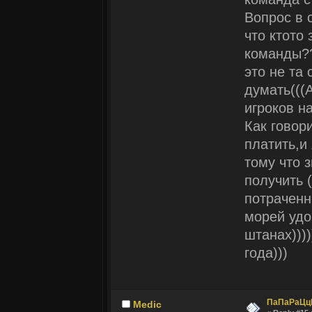
Вопрос в 
что ктото 
команды??
это не та 
думать(((А
игроков на
Как говор
платить,и
тому что з
получить 
потраченн
морей удо
штанах)))
года)))
ПаПаРаЦц
Medic