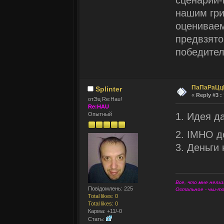
нашим гр
оцениваем
предвзято
победител
ПаПаРаЦц
Splinter
«
Reply #3 :
отЭц Re:Hau!
Re:HAU
1. Идея д
Опытный
2. IMHO д
3. Деньги 
Все, что мне нельз
Повідомлень: 225
Остальное - чьи-т
Total likes: 0
Total likes: 0
Карма: +11/-0
Стать: