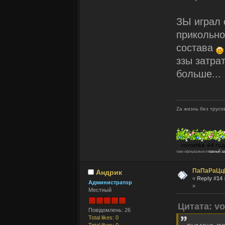
ЗЫ играл 
прикольно
состава
ззы затра
больше...
Zа жизнь без трусов
таки официально
главный з
ПаПаРаЦц
Андрик
«
Reply #14 
Администратор
»
Местный
Цитата: v
Повідомлень: 26
Total likes: 0
Total likes: 0