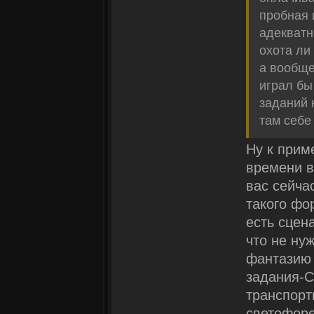
пробная 
адекватн
охота ли 
а вообще
играл бы
заданий 
там себ
Ну к прим
времени в
вас сейча
такого фо
есть сцен
что не ну
фантазию 
задания-С
транспорт
светофоре