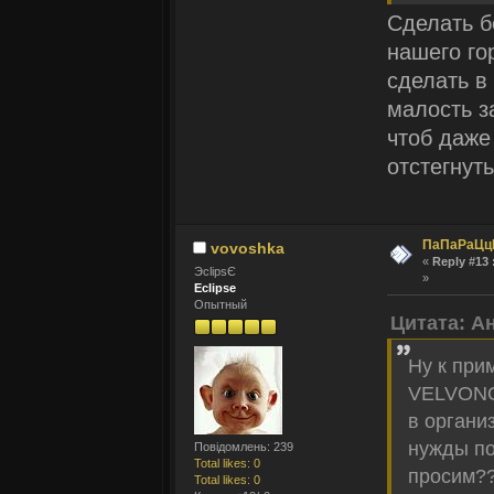
Сделать б
нашего го
сделать в
малость з
чтоб даже
отстегнуть
ПаПаРаЦц
vovoshka
«
Reply #13 
ЭclipsЄ
»
Eclipse
Опытный
Цитата: А
Ну к при
VELVONOM
в органи
нужды по
Повідомлень: 239
Total likes: 0
просим?
Total likes: 0