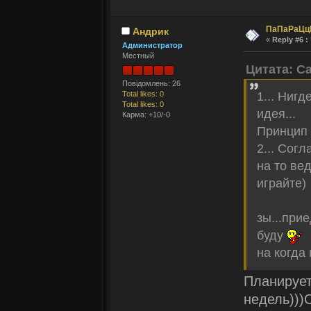
ПаПаРаЦц
Андрик
«
Reply #6 :
Администратор
Местный
Цитата: С
Повідомлень: 26
Total likes: 0
1... Нигд
Total likes: 0
идея...
Карма: +10/-0
Принцип
2... Согл
на то ве
играйте)
зы...при
буду
на когда
Планирует
недель)))