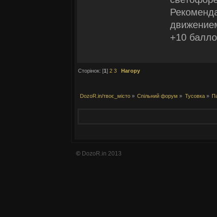
Рекоменд
движением
+10 балло
Сторінок: [
1
]
2
3
Нагору
DozoR.in/твоє_місто
»
Спільний форум
»
Тусовка
»
П
©
DozoR.in 2013