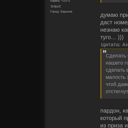
Карма: +10/-0
ЭclipsЄ
Город: Харьков
думаю при
даст номе
незнаю ка
туго... )))
Цитата: А
Сделать 
нашего г
сделать 
малость 
чтоб даж
отстегнут
пардон, к
который п
из приза 