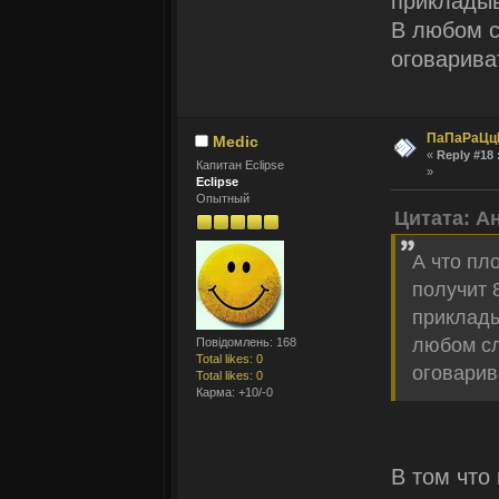
прикладыв
В любом с
оговарива
ПаПаРаЦц
Medic
«
Reply #18 
Капитан Eclipse
»
Eclipse
Опытный
Цитата: А
А что пл
получит 
приклады
любом сл
Повідомлень: 168
Total likes: 0
оговарив
Total likes: 0
Карма: +10/-0
В том что