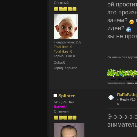
ой прости
Опытный
это произ
зачем?
идеи?
зы не про
Повідомлень: 239
Total likes: 0
Total likes: 0
Карма: +10/-0
Zа жизнь без трусов
ЭclipsЄ
Город: Харьков
таки официально
главный з
ПаПаРаЦц
Splinter
«
Reply #10 
отЭц Re:Hau!
»
Re:HAU
Опытный
Э-э-э-э-э-
вниматель