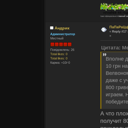
таки официально
главный з
ПаПаРаЦц
Андрик
«
Reply #17 
Администратор
»
Местный
Цитата: M
Повідомлень: 26
Total likes: 0
Вполне д
Total likes: 0
Карма: +10/-0
10 грн на
Велвоно
даже с у
800 грив
играем. 
победите
А что пло
получит 8