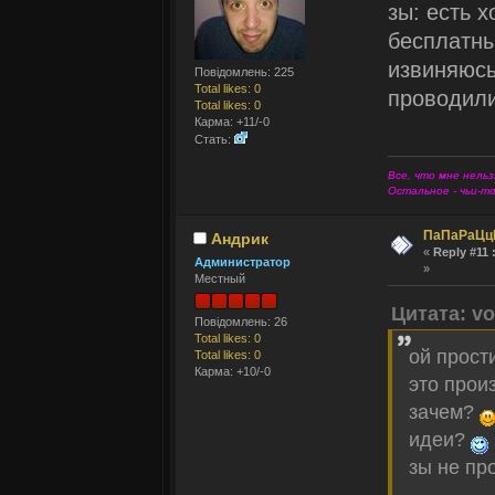
зы: есть 
бесплатны
извиняюсь
Повідомлень: 225
Total likes: 0
проводили
Total likes: 0
Карма: +11/-0
Стать:
Все, что мне нельз
Остальное - чьи-т
ПаПаРаЦц
Андрик
«
Reply #11 
Администратор
»
Местный
Цитата: v
Повідомлень: 26
Total likes: 0
ой прост
Total likes: 0
Карма: +10/-0
это прои
зачем?
идеи?
зы не пр