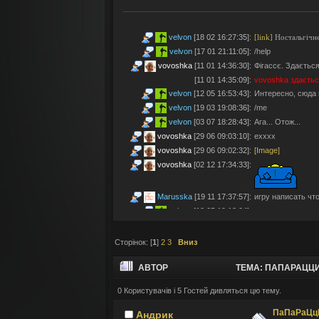
velvon
[18 02 16:27:35]
:
[link]
Ностальгічне
velvon
[17 01 21:11:05]
:
/help
vovoshka
[11 01 14:36:30]
:
Фігассє. Здається
[11 01 14:35:09]
:
vovoshka
здаєтьс
velvon
[12 05 16:53:43]
:
Интересно, сюда 
velvon
[19 03 19:08:36]
:
/me
velvon
[03 07 18:28:43]
:
Ага... Отож...
vovoshka
[29 06 09:03:10]
:
ехххх
vovoshka
[29 06 09:02:32]
:
[Image]
vovoshka
[02 12 17:34:33]
:
Marusska
[19 11 17:37:57]
:
игру написать что 
velvon
[19 05 19:18:04]
:
Эх... Яблочки тут
vovoshka
[11 05 17:21:48]
:
Яблучками приго
Сторінок: [
1
]
2
3
Вниз
velvon
[08 05 02:23:45]
:
Да старые мы уж
Montes
[06 05 23:19:57]
:
так а шо по анон
АВТОР
ТЕМА: ПАПАРАЦЦИ
velvon
[17 04 14:25:32]
:
Да, что-то носта
vovoshka
[04 04 11:10:57]
:
під ностальджі за 
0 Користувачів і 5 Гостей дивляться цю тему.
vovoshka
[04 04 11:07:35]
:
@velvon, ну звісн
ПаПаРаЦц
Андрик
velvon
[02 04 19:01:52]
:
@vovoshka ты из