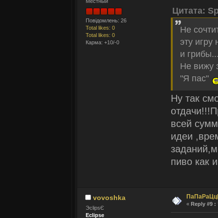
Местный
Цитата: Sp
Повідомлень: 26
Total likes: 0
Не сочти
Total likes: 0
эту игру 
Карма: +10/-0
и грибы..
Не вижу 
"Я пас"
Ну так см
отдачи!!!
всей сумм
идеи ,вре
заданий,м
пиво как и
ПаПаРаЦц
vovoshka
«
Reply #9 :
ЭclipsЄ
Eclipse