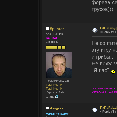
форева-се
трусов)))
ПаПаРаЦц
Splinter
«
Reply #7 :
отЭц Re:Hau!
Re:HAU
Не сочтит
Опытный
эту игру н
и грибы...
Не вижу за
"Я пас"
Повідомлень: 225
Total likes: 0
Все, что мне нельз
Total likes: 0
Остальное - чьи-т
Карма: +11/-0
Стать:
ПаПаРаЦц
Андрик
«
Reply #8 :
Администратор