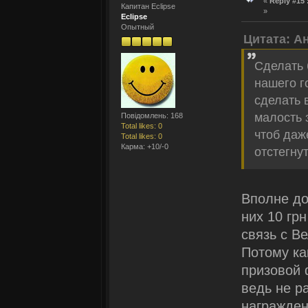
«
Reply #15 
Капитан Eclipse
»
Eclipse
Опытный
Цитата: А
Сделать 
нашего г
сделать 
малость 
Повідомлень: 168
Total likes: 0
чтоб даж
Total likes: 0
Карма: +10/-0
отстегнут
Вполне до
них 10 грн
связь с В
Потому ка
призовой 
ведь не р
награжден