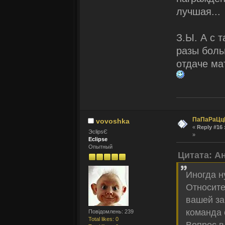
лучшая...
З.Ы. А с 
разы боль
отдаче ма
ПаПаРаЦц
vovoshka
«
Reply #16 
ЭclipsЄ
»
Eclipse
Опытный
Цитата: А
Иногда н
Относите
вашей за
команда 
Повідомлень: 239
Total likes: 0