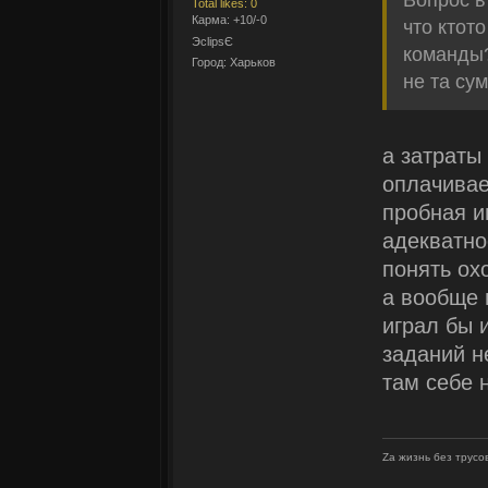
Вопрос в
Total likes: 0
Карма: +10/-0
что ктото
ЭclipsЄ
команды?
Город: Харьков
не та сум
а затраты 
оплачиваец
пробная и
адекватно
понять охо
а вообще 
играл бы 
заданий н
там себе
Zа жизнь без трусов