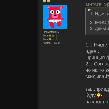
Цитата: Sp
1. Идея 
2. IMHO 
3. Деньги
Повідомлень: 10
Total likes: 0
Total likes: 0
Карма: +10/-0
1... Нигде
идея...
Принцип ф
2... Согла
но на то 
скидывайт
зы...приед
буду
на когда 