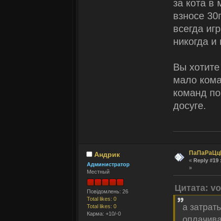
за кота в
взносе 30
всегда иг
никогда и
Вы хотите
мало кома
команд по
досуге.
ПаПаРаЦц
Андрик
«
Reply #19 
Администратор
»
Местный
Цитата: v
Повідомлень: 26
Total likes: 0
а затраты
Total likes: 0
Карма: +10/-0
оплачива