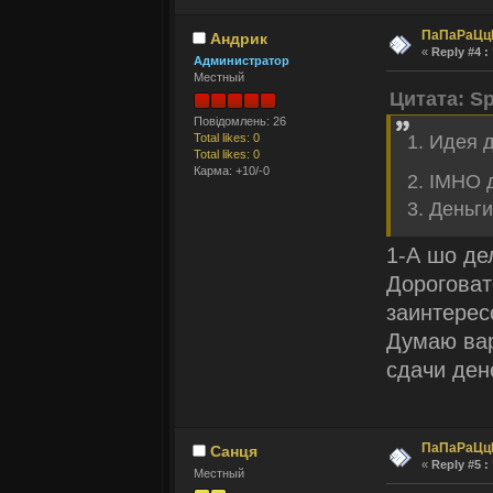
ПаПаРаЦц
Андрик
«
Reply #4 :
Администратор
Местный
Цитата: Sp
Повідомлень: 26
Total likes: 0
1. Идея 
Total likes: 0
Карма: +10/-0
2. IMHO 
3. Деньги
1-А шо де
Дороговат
заинтерес
Думаю вар
сдачи ден
ПаПаРаЦц
Санця
«
Reply #5 :
Местный