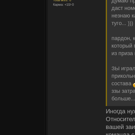
думаю пр
Карма: +10/-0
даст ном
незнаю к
туго... )))
пардон, 
который 
из приза
ЗЫ играл
прикольн
состава
ззы затр
больше..
Иногда ну
Относител
вашей заи
команда с