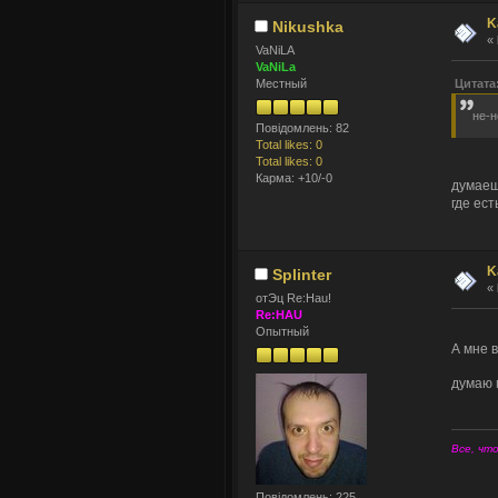
K
Nikushka
«
VaNiLA
VaNiLa
Цитата
Местный
не-н
Повідомлень: 82
Total likes: 0
Total likes: 0
Карма: +10/-0
думаеш
где ест
K
Splinter
«
отЭц Re:Hau!
Re:HAU
Опытный
А мне 
думаю 
Все, что
Повідомлень: 225