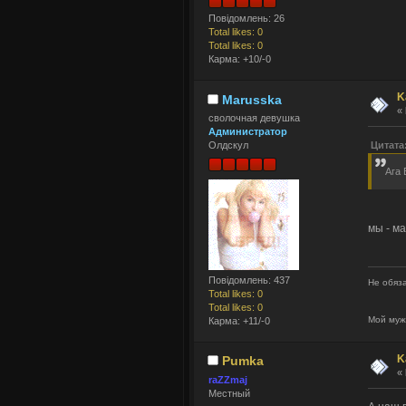
Повідомлень: 26
Total likes: 0
Total likes: 0
Карма: +10/-0
K
Marusska
«
сволочная девушка
Администратор
Цитата
Олдскул
Ага 
мы - ма
Повідомлень: 437
Не обяза
Total likes: 0
Total likes: 0
Мой муж
Карма: +11/-0
K
Pumka
«
raZZmaj
Местный