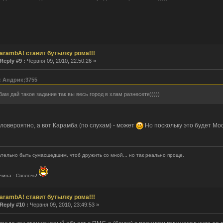
arambA! ставит бутылку рома!!!
Reply #9 :
Червня 09, 2010, 22:50:26 »
: Андрик;3755
Вам дай такое задание так вы весь город в хлам разнесете)))))
ловероятно, а вот Карамба (по слухам) - может
Но поскольку это будет Моск
тельно быть сумасшедшим, чтоб дружить со мной... но так реально проще.
чина - Сволочь!
arambA! ставит бутылку рома!!!
Reply #10 :
Червня 09, 2010, 23:49:53 »