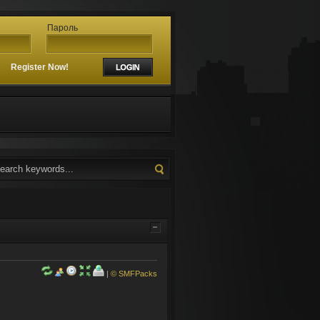
Пароль
?
Register Now!
|
© SMFPacks