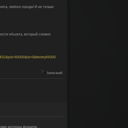
кта, любого города! И не только
ости объекта, который сложно
=2832&pid=69300&st=0&#entry69300
Записаний
ские антенны крушили...