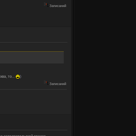
Записаний
ва, то...
)
Записаний