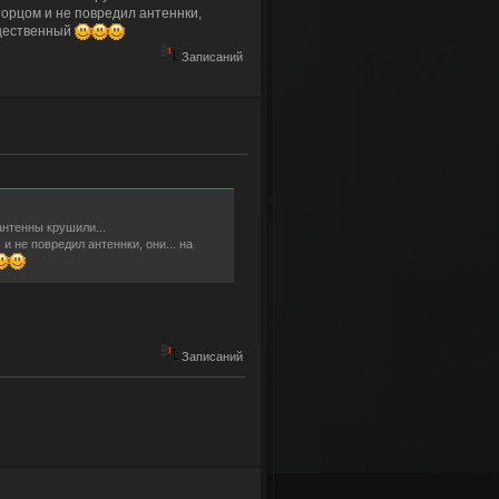
торцом и не повредил антеннки,
ущественный
Записаний
антенны крушили...
и не повредил антеннки, они... на
ех желающих!!!
Записаний