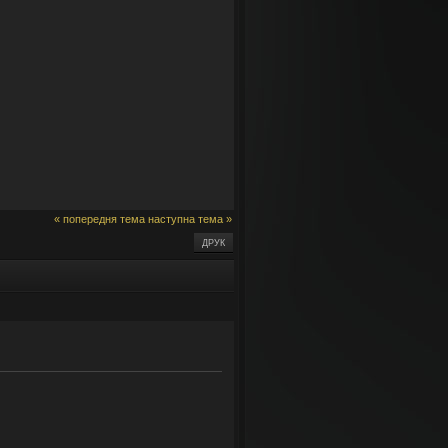
« попередня тема
наступна тема »
ДРУК