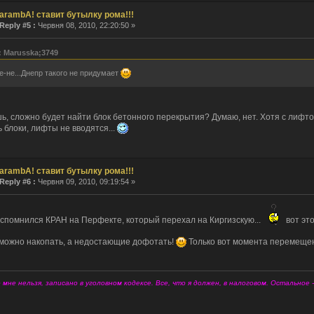
arambA! ставит бутылку рома!!!
Reply #5 :
Червня 08, 2010, 22:20:50 »
: Marusska;3749
е-не...Днепр такого не придумает
ь, сложно будет найти блок бетонного перекрытия? Думаю, нет. Хотя с лифт
ь блоки, лифты не вводятся...
arambA! ставит бутылку рома!!!
Reply #6 :
Червня 09, 2010, 09:19:54 »
вспомнился КРАН на Перфекте, который перехал на Киргизскую...
вот это
можно накопать, а недостающие дофотать!
Только вот момента перемещен
 мне нельзя, записано в уголовном кодексе. Все, что я должен, в налоговом. Остальное 