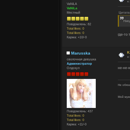
«
VaNiLA
VaNiLa
Цитата
Местный
Нику
Повідомлень: 82
Total likes: 0
Total likes: 0
где-то
Карма: +10/-0
K
Marusska
«
сволочная девушка
Администратор
не-не-
Олдскул
Не обяза
Мой муж
Повідомлень: 437
Total likes: 0
Total likes: 0
Карма: +11/-0