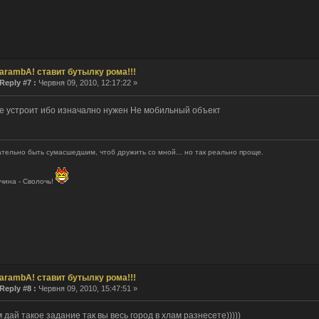
arambA! ставит бутылку рома!!!
Reply #7 :
Червня 09, 2010, 12:17:22 »
не устроит ибо изначално нужен Не мобильный объект
тельно быть сумасшедшим, чтоб дружить со мной... но так реально проще.
чина - Сволочь!
arambA! ставит бутылку рома!!!
Reply #8 :
Червня 09, 2010, 15:47:51 »
 дай такое задание так вы весь город в хлам разнесете)))))