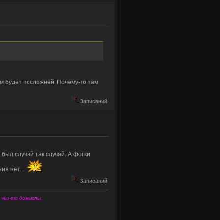
ом будет посложней. Почему-то там
Записаний
 был случай так случай. А фотки
ия нет...
Записаний
- чьи-то домыслы.