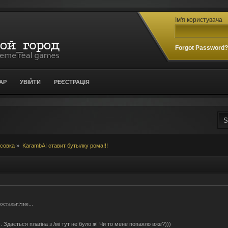
Ім'я користувача
Forgot Password
АР
УВІЙТИ
РЕЄСТРАЦІЯ
усовка
»
KarambA! ставит бутылку рома!!!
стальгічне...
. Здається плагіна з /мі тут не було ж! Чи то мене попаяло вже?)))