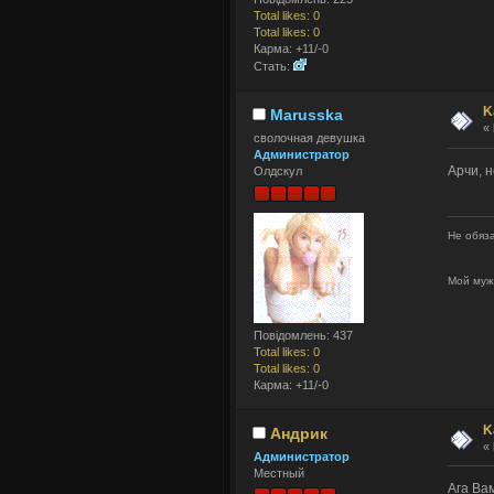
Total likes: 0
Total likes: 0
Карма: +11/-0
Стать:
K
Marusska
«
сволочная девушка
Администратор
Арчи, 
Олдскул
Не обяза
Мой муж
Повідомлень: 437
Total likes: 0
Total likes: 0
Карма: +11/-0
K
Андрик
«
Администратор
Местный
Ага Вам