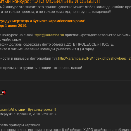
ытый конкурс: "ЭТО МОБИЛЬНЫЙ ОБЪЕКТ!
й конкурс это значит, что принять участие может любая команда, любого прое
ie
 и не только проекта, и не только команда, но и группа товарищей!
асе. Привет photon
 сундук мертвеца и бутылка карамбовского рома!
 до 1 июля 2010.
 конкурса: на e-mail
style@karamba.su
прислать фотодоказательство мобильн
ь мобильным.
ka: я смотрю, только ты тут и бываешь.
афии должны содержать фото объекта ДО, В ПРОЦЕССЕ и ПОСЛЕ.
о!
йте в письме название команды (экипажа и т.д.) и город.
о верховный
ности и примеры фотографий тут:
http://karamba.su/IPB/index.php?showtopic
ин... А тут оказывается форма логина поломатая была... Починил. Хрень какая-то.
не призываем крушить локации - это очень плохо!
а тишина...
о верховный!
пта
остальжи...
такому поводу, купил новый сертификат.
ская сила... Тут оказывается еще кто-то бывает.
arambA! ставит бутылку рома!!!
икат опять тютю?
Reply #1 :
Червня 08, 2010, 22:08:01 »
едшими, с наступающими
а, С днем рождения тебя, о верховный!
рела примеры картинок.
-то вспомнилась история о том, как в 8-ой общаге ХИРЭ арабские параболиче
я периодически... а толку?