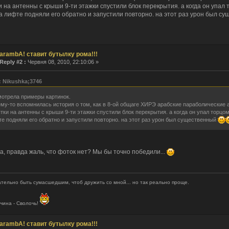
 на антенны с крыши 9-ти этажки спустили блок перекрытия. а когда он упал 
 как сертификат сдох, так никто и не заходил.
 на лифте подняли его обратно и запустили повторно. на этот раз урон был с
мнил пароль!
 рождения тебя, о верховный!
им. ведем себя прилично.
. И все? Тишина?
arambA! ставит бутылку рома!!!
 la vie...
Reply #2 :
Червня 08, 2010, 22:10:06 »
Десятилетие прошло незаметно.
: Nikushka;3746
 ответил(а) в теме
Re: интересно узнать, кто сюда заходит....
- ответил(а) в теме
Re: интересно узнать, кто сюда заходит....
отрела примеры картинок.
му-то вспомнилась история о том, как в 8-ой общаге ХИРЭ арабские параболические 
тки на антенны с крыши 9-ти этажки спустили блок перекрытия. а когда он упал торцом 
 создал(а) тему
интересно узнать, кто сюда заходит....
е подняли его обратно и запустили повторно. на этот раз урон был существенный
stov1990 создал(а) тему
Бонус коды World of Tanks
o создал(а) тему
งานประจำ / งาน Part Time ร้านอาหารอิตาลี SPAGHET
ривет!!! 17 января в 18:00 мы будем проводить онлайн игру на
[link]
Милости просим вс
а, правда жаль, что фоток нет? Мы бы точно победили...
ария все нет, как то прям печально получается..
тельно быть сумасшедшим, чтоб дружить со мной... но так реально проще.
чина - Сволочь!
arambA! ставит бутылку рома!!!