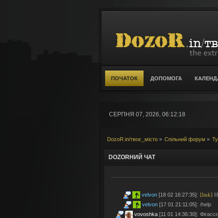
ПОЧАТОК
ДОПОМОГА
КАЛЕНД
СЕРПНЯ 07, 2026, 06:12:18
DozoR.in/твоє_місто
»
Спільний форум
»
Т
DOZORНИЙ ЧАТ
velvon
[18 02 16:27:35]
:
[link]
Но
velvon
[17 01 21:11:05]
:
/help
vovoshka
[11 01 14:36:30]
:
Фігассє