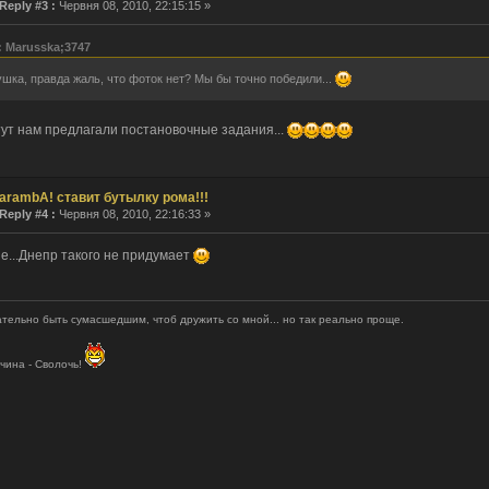
Reply #3 :
Червня 08, 2010, 22:15:15 »
: Marusska;3747
шка, правда жаль, что фоток нет? Мы бы точно победили...
 тут нам предлагали постановочные задания...
arambA! ставит бутылку рома!!!
Reply #4 :
Червня 08, 2010, 22:16:33 »
не...Днепр такого не придумает
тельно быть сумасшедшим, чтоб дружить со мной... но так реально проще.
чина - Сволочь!