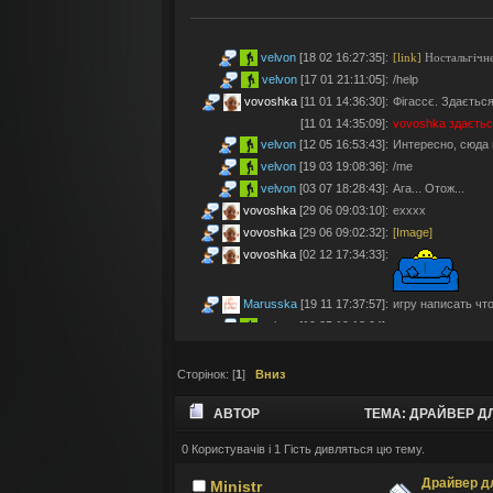
velvon
[18 02 16:27:35]
:
[link]
Ностальгічне
velvon
[17 01 21:11:05]
:
/help
vovoshka
[11 01 14:36:30]
:
Фігассє. Здається
[11 01 14:35:09]
:
vovoshka
здаєтьс
velvon
[12 05 16:53:43]
:
Интересно, сюда 
velvon
[19 03 19:08:36]
:
/me
velvon
[03 07 18:28:43]
:
Ага... Отож...
vovoshka
[29 06 09:03:10]
:
ехххх
vovoshka
[29 06 09:02:32]
:
[Image]
vovoshka
[02 12 17:34:33]
:
Marusska
[19 11 17:37:57]
:
игру написать что 
velvon
[19 05 19:18:04]
:
Эх... Яблочки тут
vovoshka
[11 05 17:21:48]
:
Яблучками приго
Сторінок: [
1
]
Вниз
velvon
[08 05 02:23:45]
:
Да старые мы уж
Montes
[06 05 23:19:57]
:
так а шо по анон
АВТОР
ТЕМА: ДРАЙВЕР ДЛ
velvon
[17 04 14:25:32]
:
Да, что-то носта
vovoshka
[04 04 11:10:57]
:
під ностальджі за 
0 Користувачів і 1 Гість дивляться цю тему.
vovoshka
[04 04 11:07:35]
:
@velvon, ну звісн
Драйвер д
Ministr
velvon
[02 04 19:01:52]
:
@vovoshka ты из