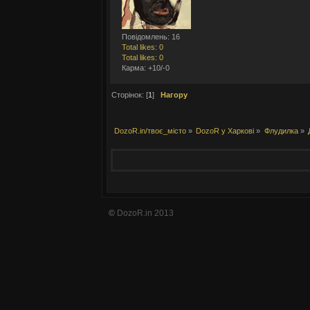
Повідомлень: 16
Total likes: 0
Total likes: 0
Карма: +10/-0
Сторінок: [
1
]
Нагору
DozoR.in/твоє_місто
»
DozoR у Харкові
»
Флудилка
»
©
DozoR.in 2013