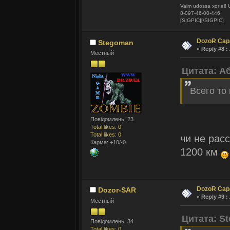
Valm udossa xor el! 
8-097-46-00-446
[SIGPIC][/SIGPIC]
DozoR Сар
Stegoman
«
Reply #8 :
Местный
Цитата: А
Всего то 
Повідомлень: 23
Total likes: 0
Total likes: 0
чи не рас
Карма: +10/-0
1200 км
DozoR Сар
Dozor-SAR
«
Reply #9 :
Местный
Цитата: S
Повідомлень: 34
Total likes: 0