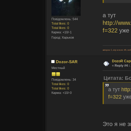
а тут
Повідомлень: 544
http://www
Total likes: 0
Total likes: 0
f=322
уже 
Карма: +10/-1
Город: Харьков
авторок: 5, игр в поле: 49, по
DozoR Сар
Dozor-SAR
«
Reply #4 :
Местный
Цитата: Б
Повідомлень: 34
Total likes: 0
Total likes: 0
а тут
htt
Карма: +10/-0
f=322
уже
Это я не з