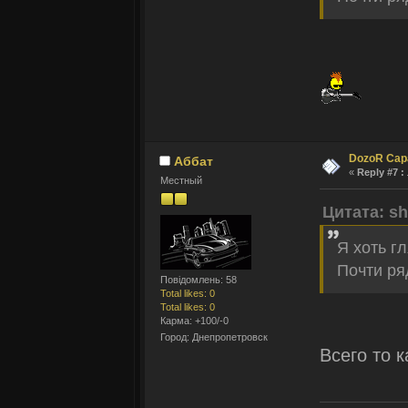
DozoR Сар
Аббат
«
Reply #7 :
Местный
Цитата: sh
Я хоть гл
Почти ря
Повідомлень: 58
Total likes: 0
Total likes: 0
Карма: +100/-0
Город: Днепропетровск
Всего то к