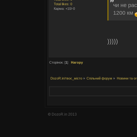
Total likes: 0
чи не ра
Карма: +10/-0
1200 км
)))))
Сторінок: [
1
]
Нагору
DozoR.in/твоє_місто
»
Спільний форум
»
Новини та о
©
DozoR.in 2013