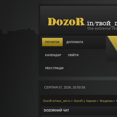
ПОЧАТОК
ДОПОМОГА
КАЛЕНДАР
УВІЙТИ
РЕЄСТРАЦІЯ
СЕРПНЯ 07, 2026, 20:50:58
DozoR.in/твоє_місто
»
DozoR у Харкові
»
Флудилка
»
DOZORНИЙ ЧАТ