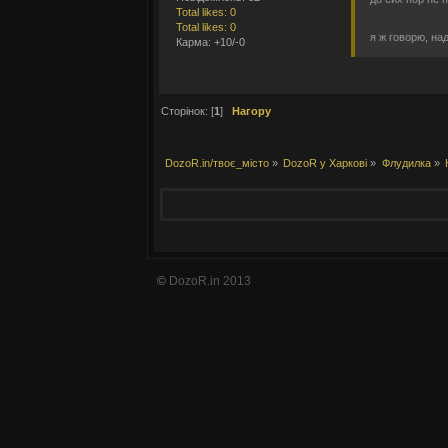
Total likes: 0
Total likes: 0
я ж говорю, на
Карма: +10/-0
Сторінок: [
1
]
Нагору
DozoR.in/твоє_місто
»
DozoR у Харкові
»
Флудилка
»
©
DozoR.in 2013