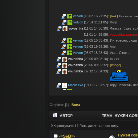
velvon
[18 02 16:27:35]
:
[link]
Ностальгічне
velvon
[17 01 21:11:05]
:
/help
vovoshka
[11 01 14:36:30]
:
Фігассє. Здається
[11 01 14:35:09]
:
vovoshka
здаєтьс
velvon
[12 05 16:53:43]
:
Интересно, сюда 
velvon
[19 03 19:08:36]
:
/me
velvon
[03 07 18:28:43]
:
Ага... Отож...
vovoshka
[29 06 09:03:10]
:
ехххх
vovoshka
[29 06 09:02:32]
:
[Image]
vovoshka
[02 12 17:34:33]
:
Marusska
[19 11 17:37:57]
:
игру написать что 
velvon
[19 05 19:18:04]
:
Эх... Яблочки тут
vovoshka
[11 05 17:21:48]
:
Яблучками приго
Сторінок: [
1
]
Вниз
velvon
[08 05 02:23:45]
:
Да старые мы уж
Montes
[06 05 23:19:57]
:
так а шо по анон
АВТОР
ТЕМА: НУЖЕН СОВЕ
velvon
[17 04 14:25:32]
:
Да, что-то носта
vovoshka
[04 04 11:10:57]
:
під ностальджі за 
0 Користувачів і 1 Гість дивляться цю тему.
vovoshka
[04 04 11:07:35]
:
@velvon, ну звісн
Нужен сов
-=SeB=-
velvon
[02 04 19:01:52]
:
@vovoshka ты из