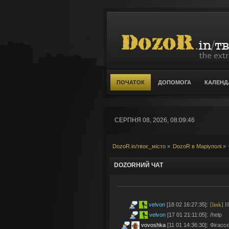
ПОЧАТОК
ДОПОМОГА
КАЛЕНД
СЕРПНЯ 08, 2026, 08:09:46
DozoR.in/твоє_місто
»
DozoR в Маріуполі
»
DOZORНИЙ ЧАТ
velvon
[18 02 16:27:35]
:
[link]
Но
velvon
[17 01 21:11:05]
:
/help
vovoshka
[11 01 14:36:30]
:
Фігассє