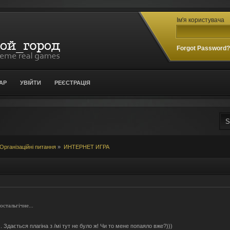
Ім'я користувача
Forgot Password
АР
УВІЙТИ
РЕЄСТРАЦІЯ
Організаційні питання
»
ИНТЕРНЕТ ИГРА
стальгічне...
. Здається плагіна з /мі тут не було ж! Чи то мене попаяло вже?)))