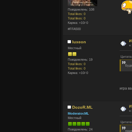
Повідомлень: 108
Total likes: 0
Total likes: 0
Карма: +10/-0
#FFA500
И
luxeon
«
Местный
Цитата
Повідомлень: 19
Total likes: 0
Буде
Total likes: 0
Карма: +10/-0
игра ва
И
DozoR.ML
«
Moderator.ML
Местный
Цитата
Повідомлень: 24
прив