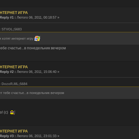
ie
НТЕРНЕТ ИГРА
Reply #1 :
Лютого 06, 2011, 00:18:57 »
асе. Привет photon
: STVOL;5683
 хотят интернет игру
ka: я смотрю, только ты тут и бываешь.
ебе счастье...в понедельник вечером
о!
о верховный
ин... А тут оказывается форма логина поломатая была... Починил. Хрень какая-то.
НТЕРНЕТ ИГРА
Reply #2 :
Лютого 06, 2011, 15:06:40 »
а тишина...
: DozoR.ML;5684
о верховный!
пта
т тебе счастье...в понедельник вечером
остальжи...
такому поводу, купил новый сертификат.
! (с)
ская сила... Тут оказывается еще кто-то бывает.
икат опять тютю?
едшими, с наступающими
а, С днем рождения тебя, о верховный!
НТЕРНЕТ ИГРА
Reply #3 :
Лютого 06, 2011, 23:01:33 »
я периодически... а толку?