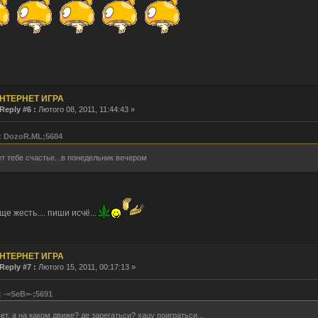
НТЕРНЕТ ИГРА
Reply #6 :
Лютого 08, 2011, 11:44:43 »
: DozoR.ML;5684
т тебе счастье...в понедельник вечером
ще жесть.... пиши исчё...
НТЕРНЕТ ИГРА
Reply #7 :
Лютого 15, 2011, 00:17:13 »
: -=SeB=-;5691
ет, а на каком движе? де зарегатьси? хацу поигратьси...