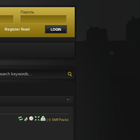
Пароль
?
Register Now!
|
© SMFPacks