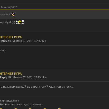
 как сертификат сдох, так никто и не заходил.
: luxeon;5687
мнил пароль!
ерю! (с)
 рождения тебя, о верховный!
им. ведем себя прилично.
пробуй! (с)
. И все? Тишина?
 la vie...
Десятилетие прошло незаметно.
НТЕРНЕТ ИГРА
 ответил(а) в теме
Re: интересно узнать, кто сюда заходит....
Reply #4 :
Лютого 07, 2011, 15:35:47 »
- ответил(а) в теме
Re: интересно узнать, кто сюда заходит....
:clap
 создал(а) тему
интересно узнать, кто сюда заходит....
stov1990 создал(а) тему
Бонус коды World of Tanks
o создал(а) тему
งานประจำ / งาน Part Time ร้านอาหารอิตาลี SPAGHET
ривет!!! 17 января в 18:00 мы будем проводить онлайн игру на
[link]
Милости просим вс
ария все нет, как то прям печально получается..
НТЕРНЕТ ИГРА
Reply #5 :
Лютого 07, 2011, 17:23:19 »
 а на каком движе? де зарегатьси? хацу поигратьси...
 АЛЕ ШТАААБ!!!!
те. В штабе гRибы кушать изволят!