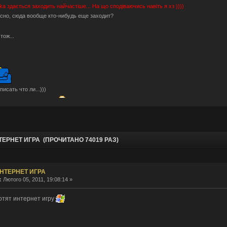
hka
здається заходить найчастіше... На що сподіваючись навіть я хз ))))
сно, сюда вообще кто-нибудь еще заходит?
Отож...
писать что ли...)))
блочки тут не помогут.
ами пригостити?
Може серед них молодильні будуть ))))
рые мы уже.
шо по анонсам? разучились?
ТЕРНЕТ ИГРА (ПРОЧИТАНО 74019 РАЗ)
о-то ностальгическое определенно есть. Было весело.
тальджі за "тим" часом і спогадами...
, ну звісно не знущаюся, скоріше "нудив" )))
НТЕРНЕТ ИГРА
hka ты издеваешься?
:
Лютого 05, 2011, 19:08:14 »
онсів давно не було (((((
ые люди тут бывают. Не один я сюда заглядываю.
отят интернет игру
аздрити... форум подорожує... а деякі ні бо короновірус )))
?
а форум переехал. В Европу, на этот раз.