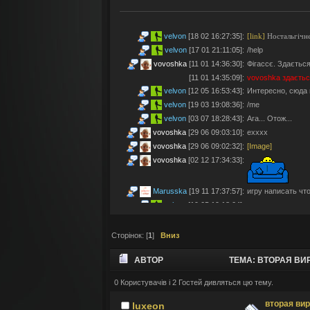
velvon
[18 02 16:27:35]
:
[link]
Ностальгічне
velvon
[17 01 21:11:05]
:
/help
vovoshka
[11 01 14:36:30]
:
Фігассє. Здається
[11 01 14:35:09]
:
vovoshka
здаєтьс
velvon
[12 05 16:53:43]
:
Интересно, сюда 
velvon
[19 03 19:08:36]
:
/me
velvon
[03 07 18:28:43]
:
Ага... Отож...
vovoshka
[29 06 09:03:10]
:
ехххх
vovoshka
[29 06 09:02:32]
:
[Image]
vovoshka
[02 12 17:34:33]
:
Marusska
[19 11 17:37:57]
:
игру написать что 
velvon
[19 05 19:18:04]
:
Эх... Яблочки тут
vovoshka
[11 05 17:21:48]
:
Яблучками приго
Сторінок: [
1
]
Вниз
velvon
[08 05 02:23:45]
:
Да старые мы уж
Montes
[06 05 23:19:57]
:
так а шо по анон
АВТОР
ТЕМА: ВТОРАЯ ВИР
velvon
[17 04 14:25:32]
:
Да, что-то носта
vovoshka
[04 04 11:10:57]
:
під ностальджі за 
0 Користувачів і 2 Гостей дивляться цю тему.
vovoshka
[04 04 11:07:35]
:
@velvon, ну звісн
вторая ви
luxeon
velvon
[02 04 19:01:52]
:
@vovoshka ты из