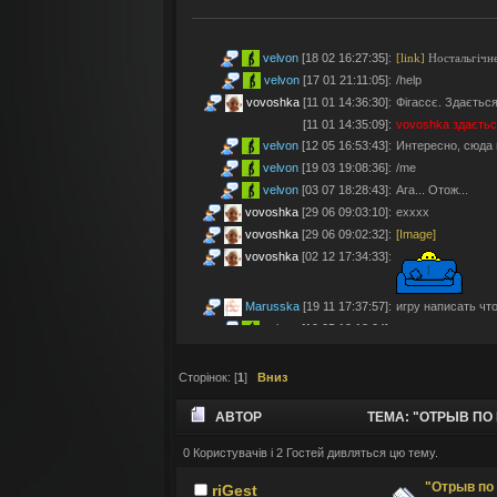
velvon
[18 02 16:27:35]
:
[link]
Ностальгічне
velvon
[17 01 21:11:05]
:
/help
vovoshka
[11 01 14:36:30]
:
Фігассє. Здається
[11 01 14:35:09]
:
vovoshka
здаєтьс
velvon
[12 05 16:53:43]
:
Интересно, сюда 
velvon
[19 03 19:08:36]
:
/me
velvon
[03 07 18:28:43]
:
Ага... Отож...
vovoshka
[29 06 09:03:10]
:
ехххх
vovoshka
[29 06 09:02:32]
:
[Image]
vovoshka
[02 12 17:34:33]
:
Marusska
[19 11 17:37:57]
:
игру написать что 
velvon
[19 05 19:18:04]
:
Эх... Яблочки тут
vovoshka
[11 05 17:21:48]
:
Яблучками приго
Сторінок: [
1
]
Вниз
velvon
[08 05 02:23:45]
:
Да старые мы уж
Montes
[06 05 23:19:57]
:
так а шо по анон
АВТОР
ТЕМА: "ОТРЫВ ПО 
velvon
[17 04 14:25:32]
:
Да, что-то носта
vovoshka
[04 04 11:10:57]
:
під ностальджі за 
0 Користувачів і 2 Гостей дивляться цю тему.
vovoshka
[04 04 11:07:35]
:
@velvon, ну звісн
"Отрыв по 
riGest
velvon
[02 04 19:01:52]
:
@vovoshka ты из