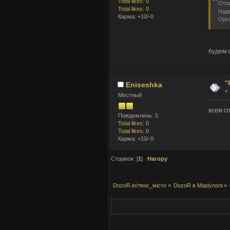
Total likes: 0
Отли
Total likes: 0
Наде
Карма: +10/-0
Орга
будем 
"
Eniseshka
«
Местный
всем сп
Повідомлень: 5
Total likes: 0
Total likes: 0
Карма: +10/-0
Сторінок: [
1
]
Нагору
DozoR.in/твоє_місто
»
DozoR в Маріуполі
»