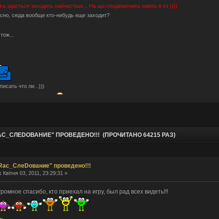
hka
здається заходить найчастіше... На що сподіваючись навіть я хз ))))
сно, сюда вообще кто-нибудь еще заходит?
Отож...
писать что ли...)))
блочки тут не помогут.
ами пригостити?
Може серед них молодильні будуть ))))
рые мы уже.
шо по анонсам? разучились?
АС_СЛЕDОВАНИЕ" ПРОВЕДЕНО!!! (ПРОЧИТАНО 64215 РАЗ)
о-то ностальгическое определенно есть. Было весело.
тальджі за "тим" часом і спогадами...
, ну звісно не знущаюся, скоріше "нудив" )))
Rас_СлеDование" проведено!!!
hka ты издеваешься?
:
Квітня 03, 2011, 23:29:31 »
онсів давно не було (((((
ые люди тут бывают. Не один я сюда заглядываю.
ромное спасибо, кто приехал на игру, был рад всех видеть!!!
аздрити... форум подорожує... а деякі ні бо короновірус )))
?
а форум переехал. В Европу, на этот раз.