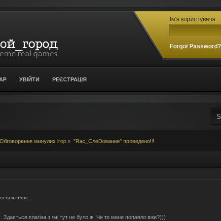
Ім'я користувача
Forgot Password
АР
УВІЙТИ
РЕЄСТРАЦІЯ
Обговорення минулих ігор
»
"Rас_СлеDование" проведено!!!
стальгічне...
. Здається плагіна з /мі тут не було ж! Чи то мене попаяло вже?)))