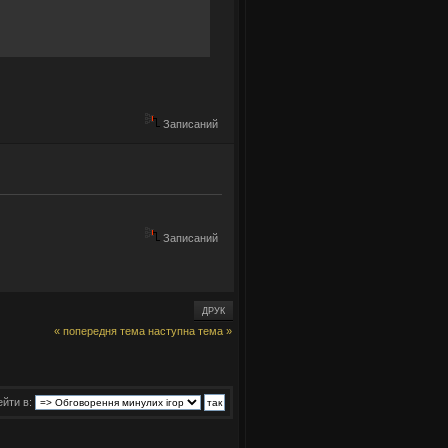
Записаний
Записаний
ДРУК
« попередня тема
наступна тема »
йти в: