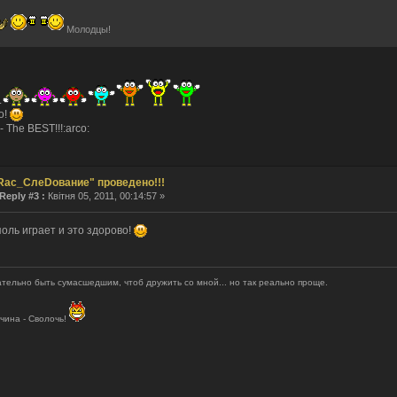
 как сертификат сдох, так никто и не заходил.
Молодцы!
мнил пароль!
 рождения тебя, о верховный!
им. ведем себя прилично.
. И все? Тишина?
.
 la vie...
о!
Десятилетие прошло незаметно.
- The BEST!!!:arco:
 ответил(а) в теме
Re: интересно узнать, кто сюда заходит....
- ответил(а) в теме
Re: интересно узнать, кто сюда заходит....
Rас_СлеDование" проведено!!!
 создал(а) тему
интересно узнать, кто сюда заходит....
Reply #3 :
Квітня 05, 2011, 00:14:57 »
stov1990 создал(а) тему
Бонус коды World of Tanks
оль играет и это здорово!
o создал(а) тему
งานประจำ / งาน Part Time ร้านอาหารอิตาลี SPAGHET
ривет!!! 17 января в 18:00 мы будем проводить онлайн игру на
[link]
Милости просим вс
ария все нет, как то прям печально получается..
тельно быть сумасшедшим, чтоб дружить со мной... но так реально проще.
чина - Сволочь!