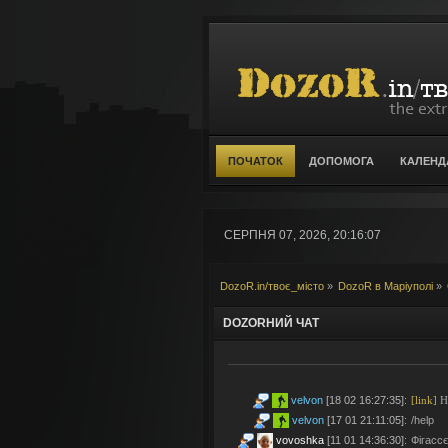
ПОЧАТОК
ДОПОМОГА
КАЛЕНД
СЕРПНЯ 07, 2026, 20:16:07
DozoR.in/твоє_місто
»
DozoR в Маріуполі
»
DOZORНИЙ ЧАТ
velvon
[18 02 16:27:35]
:
[link]
Но
velvon
[17 01 21:11:05]
:
/help
vovoshka
[11 01 14:36:30]
:
Фігассє