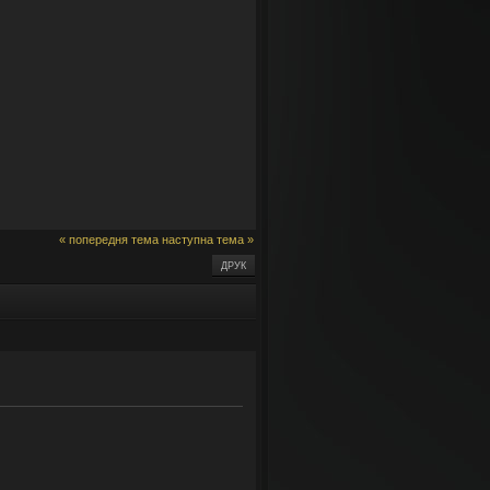
« попередня тема
наступна тема »
ДРУК