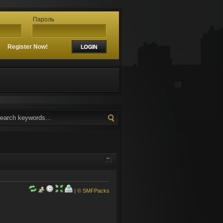
Пароль
?
Register Now!
|
© SMFPacks