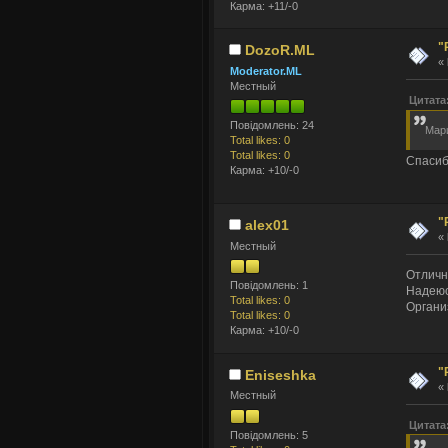
Карма: +11/-0
"
DozoR.ML
«
Moderator.ML
Местный
Цитата
Повідомлень: 24
Мари
Total likes: 0
Total likes: 0
Спасиб
Карма: +10/-0
"
alex01
«
Местный
Отличн
Повідомлень: 1
Надеюс
Total likes: 0
Организ
Total likes: 0
Карма: +10/-0
"
Eniseshka
«
Местный
Цитата:
Повідомлень: 5