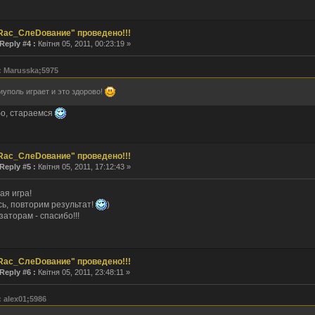
Rас_СлеDование" проведено!!!
Reply #4 :
Квітня 05, 2011, 00:23:19 »
: Marusska;5975
уполь играет и это здорово!
о, стараемся
Rас_СлеDование" проведено!!!
Reply #5 :
Квітня 05, 2011, 17:12:43 »
ая игра!
ь, повторим результат!
)
аторам - спасибо!!!
Rас_СлеDование" проведено!!!
Reply #6 :
Квітня 05, 2011, 23:48:11 »
 alex01;5986