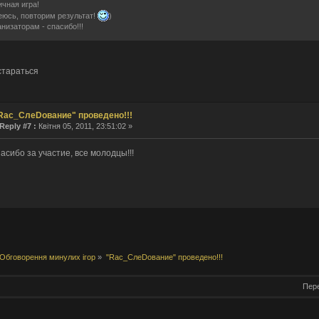
чная игра!
юсь, повторим результат!
)
низаторам - спасибо!!!
стараться
Rас_СлеDование" проведено!!!
Reply #7 :
Квітня 05, 2011, 23:51:02 »
асибо за участие, все молодцы!!!
Обговорення минулих ігор
»
"Rас_СлеDование" проведено!!!
Пере