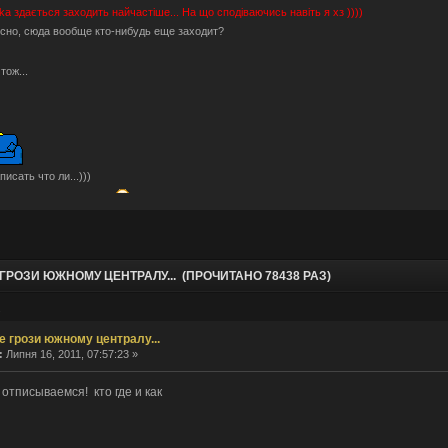
hka
здається заходить найчастіше... На що сподіваючись навіть я хз ))))
сно, сюда вообще кто-нибудь еще заходит?
Отож...
писать что ли...)))
блочки тут не помогут.
ами пригостити?
Може серед них молодильні будуть ))))
рые мы уже.
шо по анонсам? разучились?
ГРОЗИ ЮЖНОМУ ЦЕНТРАЛУ... (ПРОЧИТАНО 78438 РАЗ)
о-то ностальгическое определенно есть. Было весело.
тальджі за "тим" часом і спогадами...
.
, ну звісно не знущаюся, скоріше "нудив" )))
е грози южному централу...
hka ты издеваешься?
:
Липня 16, 2011, 07:57:23 »
онсів давно не було (((((
ые люди тут бывают. Не один я сюда заглядываю.
 отписываемся! кто где и как
аздрити... форум подорожує... а деякі ні бо короновірус )))
?
а форум переехал. В Европу, на этот раз.