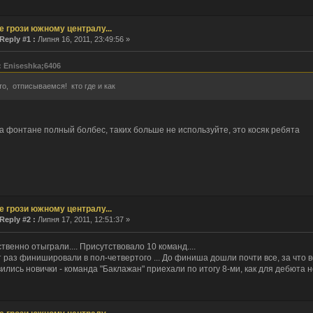
ie
е грози южному централу...
Reply #1 :
Липня 16, 2011, 23:49:56 »
асе. Привет photon
: Eniseshka;6406
то, отписываемся! кто где и как
ka: я смотрю, только ты тут и бываешь.
о!
на фонтане полный болбес, таких больше не используйте, это косяк ребята
о верховный
ин... А тут оказывается форма логина поломатая была... Починил. Хрень какая-то.
а тишина...
о верховный!
е грози южному централу...
пта
Reply #2 :
Липня 17, 2011, 12:51:37 »
остальжи...
такому поводу, купил новый сертификат.
твенно отыграли.... Присутствовало 10 команд....
ская сила... Тут оказывается еще кто-то бывает.
 раз финишировали в пол-четвертого ... До финиша дошли почти все, за что в
икат опять тютю?
лись новички - команда "Баклажан" приехали по итогу 8-ми, как для дебюта н
едшими, с наступающими
а, С днем рождения тебя, о верховный!
я периодически... а толку?