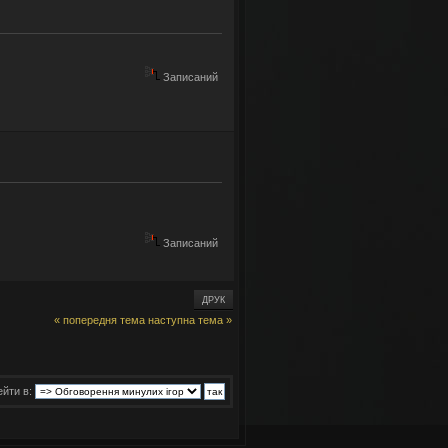
Записаний
Записаний
ех желающих!!!
ДРУК
« попередня тема
наступна тема »
йти в: