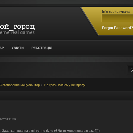
Ім'я користувача
Forgot Password
АР
УВІЙТИ
РЕЄСТРАЦІЯ
Обговорення минулих ігор
»
Не грози южному централу...
стальгічне...
. Здається плагіна з /мі тут не було ж! Чи то мене попаяло вже?)))