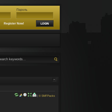
Пароль
?
Register Now!
|
© SMFPacks