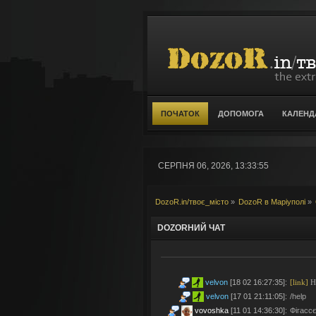
ПОЧАТОК
ДОПОМОГА
КАЛЕНД
СЕРПНЯ 06, 2026, 13:33:55
DozoR.in/твоє_місто
»
DozoR в Маріуполі
»
DOZORНИЙ ЧАТ
velvon
[18 02 16:27:35]
:
[link]
Но
velvon
[17 01 21:11:05]
:
/help
vovoshka
[11 01 14:36:30]
:
Фігассє