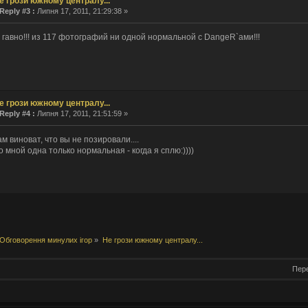
е грози южному централу...
Reply #3 :
Липня 17, 2011, 21:29:38 »
 как сертификат сдох, так никто и не заходил.
мнил пароль!
 гавно!!! из 117 фотографий ни одной нормальной с DangeR`ами!!!
 рождения тебя, о верховный!
им. ведем себя прилично.
. И все? Тишина?
 la vie...
Десятилетие прошло незаметно.
е грози южному централу...
 ответил(а) в теме
Re: интересно узнать, кто сюда заходит....
Reply #4 :
Липня 17, 2011, 21:51:59 »
- ответил(а) в теме
Re: интересно узнать, кто сюда заходит....
ам виноват, что вы не позировали....
о мной одна только нормальная - когда я сплю:))))
 создал(а) тему
интересно узнать, кто сюда заходит....
stov1990 создал(а) тему
Бонус коды World of Tanks
o создал(а) тему
งานประจำ / งาน Part Time ร้านอาหารอิตาลี SPAGHET
ривет!!! 17 января в 18:00 мы будем проводить онлайн игру на
[link]
Милости просим вс
ария все нет, как то прям печально получается..
Обговорення минулих ігор
»
Не грози южному централу...
Пере