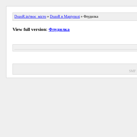
DozoR.in/твоє_місто
»
DozoR в Маріуполі
» Флудилка
View full version:
Флудилка
SMF 