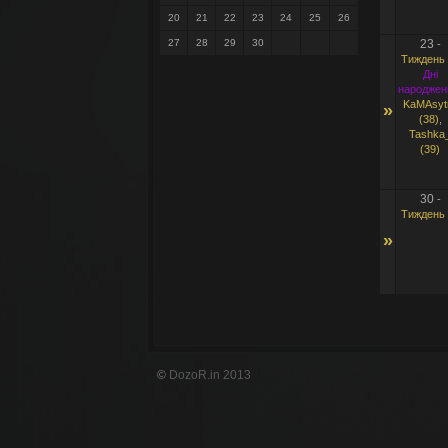
20
21
22
23
24
25
26
27
28
29
30
23
-
Тиждень 
Дні
народжен
KaMAsyt
»
(38)
,
Tashka
(39)
30
-
Тиждень 
»
©
DozoR.in 2013