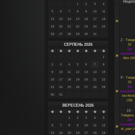
Неділ
1
2
3
4
5
6
7
8
9
10
11
12
13
14
15
16
17
18
»
19
20
21
22
23
24
25
26
27
28
29
30
31
2
-
Тижде
СЕРПЕНЬ 2026
32
Дні
�
�
�
�
�
�
�
народжен
»
1
Alex (66
2
3
4
5
6
7
8
9
10
11
12
13
14
15
9
-
Тижде
16
17
18
19
20
21
22
33
Дні
23
24
25
26
27
28
29
»
народжен
30
31
bez4exl
(38)
ВЕРЕСЕНЬ 2026
16
-
�
�
�
�
�
�
�
Тиждень 
1
2
3
4
5
Дні
народжен
»
6
7
8
9
10
11
12
dr_pain (
13
14
15
16
17
18
19