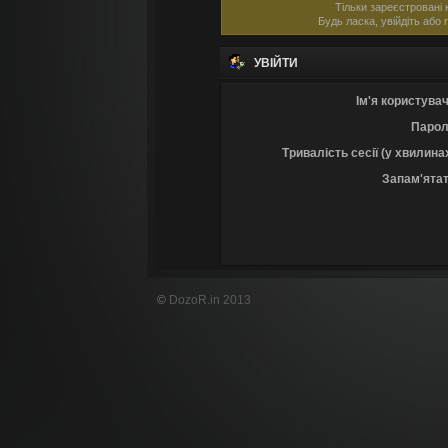
Тільки зареєстровані 
Будь ласка, увійдіть або
УВІЙТИ
Ім'я користувач
Парол
Тривалість сесії (у хвилина
Запам'ятат
©
DozoR.in 2013