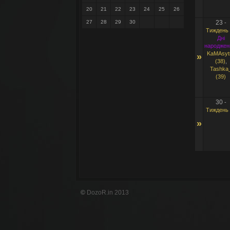
20
21
22
23
24
25
26
27
28
29
30
23
-
Тиждень 
Дні
народжен
KaMAsyt
»
(38)
,
Tashka
(39)
30
-
Тиждень 
»
©
DozoR.in 2013