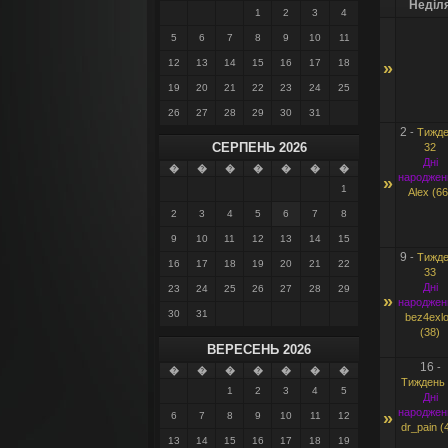
Неділ
1
2
3
4
5
6
7
8
9
10
11
12
13
14
15
16
17
18
»
19
20
21
22
23
24
25
26
27
28
29
30
31
2
-
Тижде
СЕРПЕНЬ 2026
32
Дні
�
�
�
�
�
�
�
народжен
»
1
Alex (66
2
3
4
5
6
7
8
9
10
11
12
13
14
15
9
-
Тижде
16
17
18
19
20
21
22
33
Дні
23
24
25
26
27
28
29
»
народжен
30
31
bez4exl
(38)
ВЕРЕСЕНЬ 2026
16
-
�
�
�
�
�
�
�
Тиждень 
1
2
3
4
5
Дні
народжен
»
6
7
8
9
10
11
12
dr_pain (
13
14
15
16
17
18
19