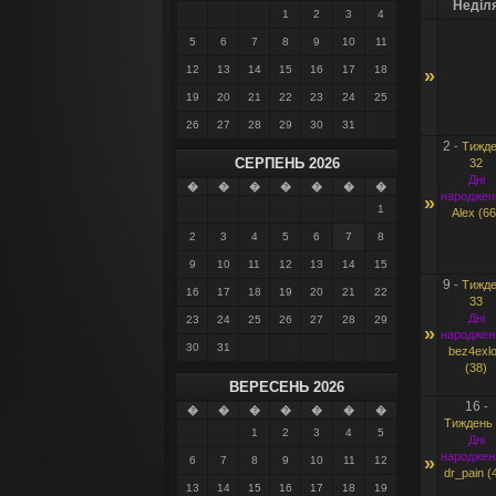
Неділ
1
2
3
4
5
6
7
8
9
10
11
12
13
14
15
16
17
18
»
19
20
21
22
23
24
25
26
27
28
29
30
31
2
-
Тижде
СЕРПЕНЬ 2026
32
Дні
�
�
�
�
�
�
�
народжен
»
1
Alex (66
2
3
4
5
6
7
8
9
10
11
12
13
14
15
9
-
Тижде
16
17
18
19
20
21
22
33
Дні
23
24
25
26
27
28
29
»
народжен
30
31
bez4exl
(38)
ВЕРЕСЕНЬ 2026
16
-
�
�
�
�
�
�
�
Тиждень 
1
2
3
4
5
Дні
народжен
»
6
7
8
9
10
11
12
dr_pain (
13
14
15
16
17
18
19