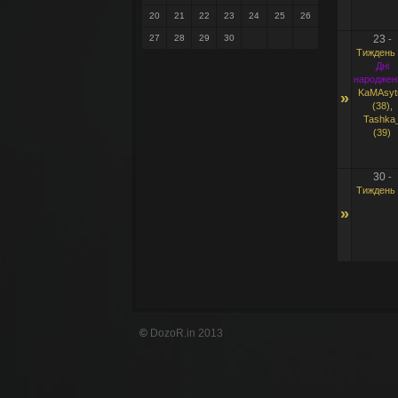
20
21
22
23
24
25
26
27
28
29
30
23
-
Тиждень 
Дні
народжен
KaMAsyt
»
(38)
,
Tashka
(39)
30
-
Тиждень 
»
©
DozoR.in 2013