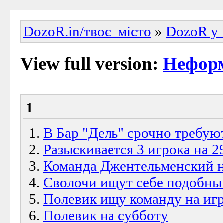
DozoR.in/твоє_місто
»
DozoR у 
View full version:
Неформ
1
В Бар "Дель" срочно требую
Разыскивается 3 игрока на 2
Команда Джентельменский на
Сволочи ищут себе подобны
Полевик ищу команду на игр
Полевик на субботу