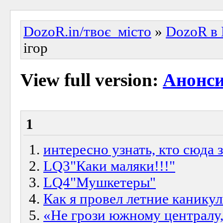
DozoR.in/твоє_місто
»
DozoR в 
ігор
View full version:
Анонси
1
интересно узнать, кто сюда за
LQ3"Каки маляки!!!"
LQ4"Мушкетеры"
Как я провел летние каникулы
«Не грози южному централу, 