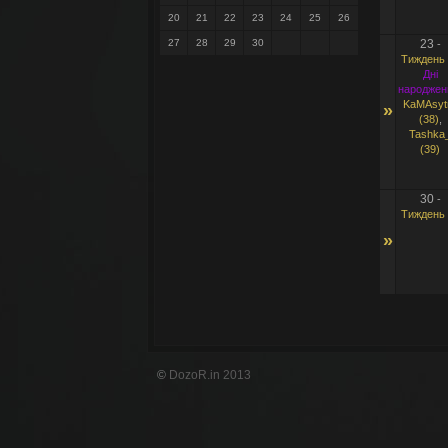
20
21
22
23
24
25
26
27
28
29
30
23
-
Тиждень 
Дні
народжен
KaMAsyt
»
(38)
,
Tashka
(39)
30
-
Тиждень 
»
©
DozoR.in 2013