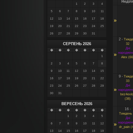
Неділ
1
2
3
4
5
6
7
8
9
10
11
12
13
14
15
16
17
18
»
19
20
21
22
23
24
25
26
27
28
29
30
31
2
-
Тижде
СЕРПЕНЬ 2026
32
Дні
�
�
�
�
�
�
�
народжен
»
1
Alex (66
2
3
4
5
6
7
8
9
10
11
12
13
14
15
9
-
Тижде
16
17
18
19
20
21
22
33
Дні
23
24
25
26
27
28
29
»
народжен
30
31
bez4exl
(38)
ВЕРЕСЕНЬ 2026
16
-
�
�
�
�
�
�
�
Тиждень 
1
2
3
4
5
Дні
народжен
»
6
7
8
9
10
11
12
dr_pain (
13
14
15
16
17
18
19