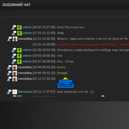
DOZORНИЙ ЧАТ
velvon
[18 02 16:27:35]
:
[link]
Ностальгічне...
velvon
[17 01 21:11:05]
:
/help
vovoshka
[11 01 14:36:30]
:
Фігассє. Здається плагіна з /мі тут не було ж! Чи
[11 01 14:35:09]
:
vovoshka
здається заходить найчастіше... На що 
velvon
[12 05 16:53:43]
:
Интересно, сюда вообще кто-нибудь еще заходи
velvon
[19 03 19:08:36]
:
/me
velvon
[03 07 18:28:43]
:
Ага... Отож...
vovoshka
[29 06 09:03:10]
:
ехххх
vovoshka
[29 06 09:02:32]
:
[Image]
vovoshka
[02 12 17:34:33]
:
Marusska
[19 11 17:37:57]
:
игру написать что ли...)))
velvon
[19 05 19:18:04]
:
Эх... Яблочки тут не помогут.
vovoshka
[11 05 17:21:48]
:
Яблучками пригостити?
Може серед них моло
velvon
[08 05 02:23:45]
:
Да старые мы уже.
Montes
[06 05 23:19:57]
:
так а шо по анонсам? разучились?
velvon
[17 04 14:25:32]
:
Да, что-то ностальгическое определенно есть. Б