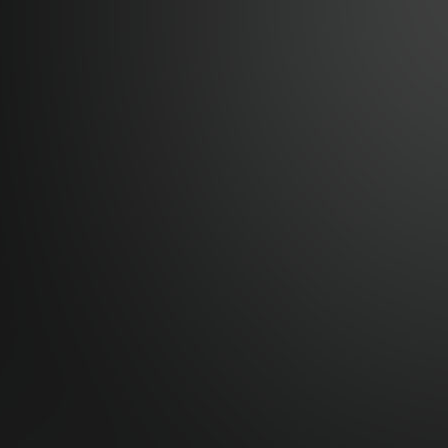
vovoshka
[04 04 11:10:57]
:
під ностальджі за "тим" часом і спогадами...
vovoshka
[04 04 11:07:35]
:
@velvon, ну звісно не знущаюся, скоріше "нудив"
velvon
[02 04 19:01:52]
:
@vovoshka ты издеваешься?
vovoshka
[31 03 17:06:32]
:
щось анонсів давно не було (((((
velvon
[25 02 16:54:59]
:
О, живые люди тут бывают. Не один я сюда загл
vovoshka
[22 02 09:22:51]
:
можна заздрити... форум подорожує... а деякі ні б
Montes
[30 01 21:51:06]
:
шо тут?
velvon
[03 01 22:10:25]
:
И снова форум переехал. В Европу, на этот раз.
velvon
[03 01 22:01:20]
:
test
photon
[28 11 00:10:01]
:
nostalgie
velvon
[10 10 13:54:31]
:
О, фигасе. Привет photon
photon
[23 09 21:11:40]
:
velvon
[24 04 15:18:17]
:
Эх...
velvon
[30 12 11:56:19]
:
Vovoshka: я смотрю, только ты тут и бываешь.
velvon
[30 12 11:55:51]
:
Спасибо!
vovoshka
[27 12 10:25:59]
:
C ДР, о верховный
velvon
[09 12 14:28:37]
:
Во, блин... А тут оказывается форма логина пол
velvon
[18 01 16:30:04]
:
И снова тишина...
velvon
[18 01 16:29:42]
:
vovoshka
[27 12 13:47:02]
:
С ДР, о верховный!
velvon
[20 12 19:20:15]
:
Куку, епта