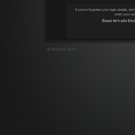
If you've forgotten your login details, do
enter your us
Ваше Ім'я або Emai
©
DozoR.in 2013