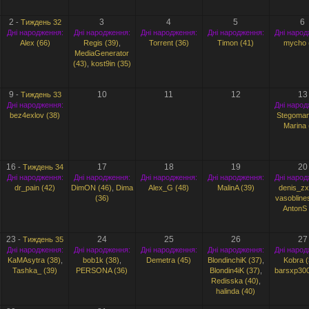
2
3
4
5
6
-
Тиждень 32
Дні народження:
Дні народження:
Дні народження:
Дні народження:
Дні народ
Alex (66)
Regis (39)
,
Torrent (36)
Timon (41)
mycho 
MediaGenerator
(43)
,
kost9in (35)
9
10
11
12
13
-
Тиждень 33
Дні народження:
Дні народ
bez4exlov (38)
Stegoman
Marina 
16
17
18
19
20
-
Тиждень 34
Дні народження:
Дні народження:
Дні народження:
Дні народження:
Дні народ
dr_pain (42)
DimON (46)
,
Dima
Alex_G (48)
MalinA (39)
denis_zx
(36)
vasoblines
AntonS 
23
24
25
26
27
-
Тиждень 35
Дні народження:
Дні народження:
Дні народження:
Дні народження:
Дні народ
KaMAsytra (38)
,
bob1k (38)
,
Demetra (45)
BlondinchiK (37)
,
Kobra (
Tashka_ (39)
PERSONA (36)
Blondin4iK (37)
,
barsxp300
Redisska (40)
,
halinda (40)