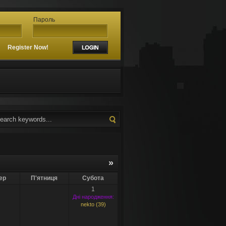
Пароль
?
Register Now!
»
ер
П'ятниця
Субота
1
Дні народження:
nekto (39)