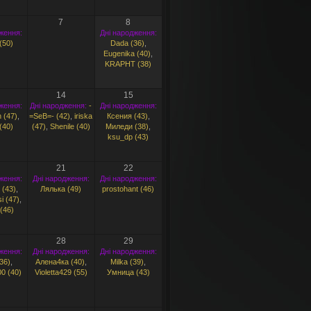
7
8
ження:
Дні народження:
(50)
Dada (36)
,
Eugenika (40)
,
KRAPHT (38)
14
15
ження:
Дні народження:
-
Дні народження:
 (47)
,
=SeB=- (42)
,
iriska
Ксения (43)
,
(40)
(47)
,
Shenile (40)
Миледи (38)
,
ksu_dp (43)
21
22
ження:
Дні народження:
Дні народження:
 (43)
,
Лялька (49)
prostohant (46)
i (47)
,
(46)
28
29
ження:
Дні народження:
Дні народження:
36)
,
Алена4ка (40)
,
Milka (39)
,
0 (40)
Violetta429 (55)
Умница (43)