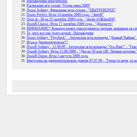
Награждение победителей.
Расписание игр сезона "Осень-зима 2009"
Dozor-Solitary: Финальная игра сезона - "ШЫТРЕВЕРЕП"
Dozor Perfect. Игра 14 ноября 2009 года - "4итеR"
Dren iii - Игра 31 октября 2009 года - "drenЬ rОЖdenИЯ"
DozoR Classic. Игра 17 октября 2009 года - "Демонстр"
ВНИМАНИЕ!! Команда может присоединится третьим экипажем на се
То, чего все так долго ждали...Награждение
Dozor Solitary. "Paycheck" - Авторская игра команды "Драный Чайник"
Игра в Днепропетровске!!!
DozoR Solitary - 12.09.09 - Авторская игра команды "Ось Вам!" - "Тр
DozoR Solitary. Игра 15.08.2009 - "Два по 50 или 100. Личные истории.
DozoR Dump: Игра 1 августа 2009 года.
Виртуалка на днепропетровском домене 07.07.09 - "Герои то меча, то м