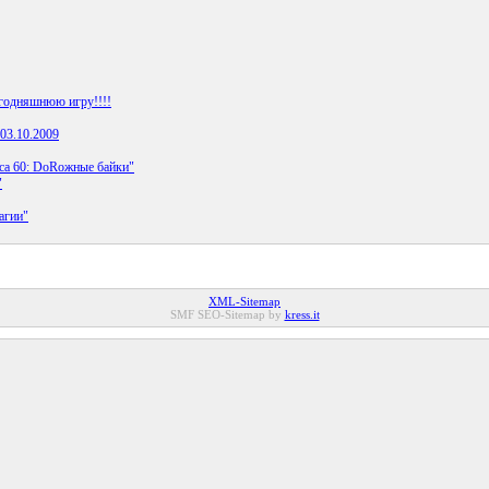
годняшнюю игру!!!!
 03.10.2009
асса 60: DоRожные байки"
"
агии"
XML-Sitemap
SMF SEO-Sitemap by
kress.it