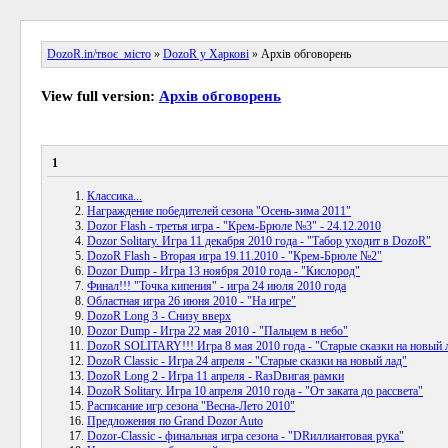
DozoR.in/твоє_місто
»
DozoR у Харкові
» Архів обговорень
View full version:
Архів обговорень
1
Классика...
Награждение победителей сезона "Осень-зима 2011"
Dozor Flash - третья игра - "Крем-Брюле №3" - 24.12.2010
Dozor Solitary. Игра 11 декабря 2010 года - "Табор уходит в DozoR"
DozoR Flash - Вторая игра 19.11.2010 - "Крем-Брюле №2"
Dozor Dump - Игра 13 ноября 2010 года - "Кислород"
Финал!!! "Точка кипения" - игра 24 июля 2010 года
Областная игра 26 июня 2010 - "На игре"
DozoR Long 3 - Снизу вверх
Dozor Dump - Игра 22 мая 2010 - "Пальцем в небо"
DozoR SOLITARY!!! Игра 8 мая 2010 года - "Старые сказки на новый 
DozoR Classic - Игра 24 апреля - "Старые сказки на новый лад"
DozoR Long 2 - Игра 11 апреля - RазDвигая рамки
DozoR Solitary. Игра 10 апреля 2010 года - "От заката до рассвета"
Расписание игр сезона "Весна-Лето 2010"
Предложения по Grand Dozor Auto
Dozor-Classic - финальная игра сезона - "DRиллиантовая рука"