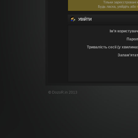
Тільки зареєстровані 
Будь ласка, увійдіть або
УВІЙТИ
Ім'я користувач
Парол
Тривалість сесії (у хвилина
Запам'ятат
©
DozoR.in 2013