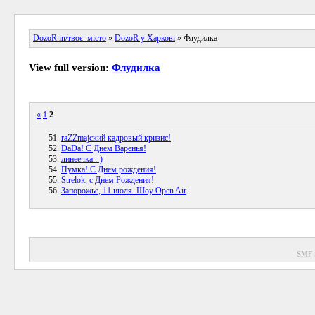
DozoR.in/твоє_місто
»
DozoR у Харкові
» Флудилка
View full version:
Флудилка
«
1
2
raZZmajский кадровый кризис!
DaDa! С Днем Варенья!
линеечка :-)
Пумка! С Днем рождения!
Strelok, с Днем Рождения!
Запорожье, 11 июля. Шоу Open Air
SMF 