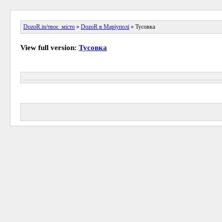
DozoR.in/твоє_місто
»
DozoR в Маріуполі
» Тусовка
View full version:
Тусовка