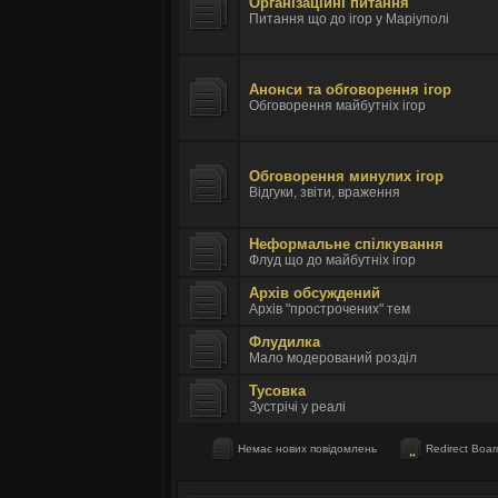
Організаційні питання
Питання що до ігор у Маріуполі
Анонси та обговорення ігор
Обговорення майбутніх ігор
Обговорення минулих ігор
Відгуки, звіти, враження
Неформальне спілкування
Флуд що до майбутніх ігор
Архів обсуждений
Архів "прострочених" тем
Флудилка
Мало модерований розділ
Тусовка
Зустрічі у реалі
Немає нових повідомлень
Redirect Boar