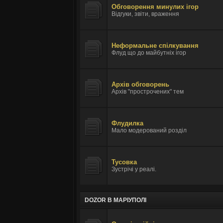
Обговорення минулих ігор
Відгуки, звіти, враження
Неформальне спілкування
Флуд що до майбутніх ігор
Архів обговорень
Архів "прострочених" тем
Флудилка
Мало модерований розділ
Тусовка
Зустрічі у реалі.
DOZOR В МАРІУПОЛІ