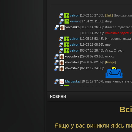
velvon
[18 02 16:27:35]
:
[link]
Ностальгічне
velvon
[17 01 21:11:05]
:
/help
vovoshka
[11 01 14:36:30]
:
Фігассє. Здається
[11 01 14:35:09]
:
vovoshka
здаєтьс
velvon
[12 05 16:53:43]
:
Интересно, сюда 
velvon
[19 03 19:08:36]
:
/me
velvon
[03 07 18:28:43]
:
Ага... Отож...
vovoshka
[29 06 09:03:10]
:
ехххх
vovoshka
[29 06 09:02:32]
:
[Image]
vovoshka
[02 12 17:34:33]
:
Marusska
[19 11 17:37:57]
:
игру написать что 
velvon
[19 05 19:18:04]
:
Эх... Яблочки тут
vovoshka
[11 05 17:21:48]
:
Яблучками приго
НОВИНИ
velvon
[08 05 02:23:45]
:
Да старые мы уж
Всі
Montes
[06 05 23:19:57]
:
так а шо по анон
velvon
[17 04 14:25:32]
:
Да, что-то носта
vovoshka
[04 04 11:10:57]
:
під ностальджі за 
Якщо у вас виникли якісь пи
vovoshka
[04 04 11:07:35]
:
@velvon, ну звісн
velvon
[02 04 19:01:52]
:
@vovoshka ты из