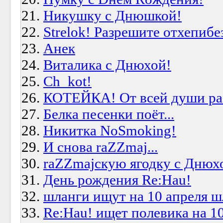
Никушку с Днюшкой!
Strelok! Разрешите отхепибез
Анек
Виталика с Днюхой!
Ch_kot!
КОТЕЙКА! От всей души разр
Белка песенки поёт...
Никитка NoSmoking!
И снова raZZmaj...
raZZmajскую ягодку с Днюх
День рождения Re:Hau!
шланги ищут на 10 апреля ш
Re:Hau! ищет полевика на 10