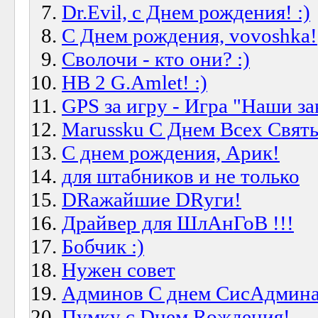
Dr.Evil, с Днем рождения! :)
C Днем рождения, vovoshka!
Сволочи - кто они? :)
HB 2 G.Amlet! :)
GPS за игру - Игра "Наши за
Marussku С Днем Всех Святы
С днем рождения, Арик!
для штабников и не только
DRажайшие DRуги!
Драйвер для ШлАнГоВ !!!
Бобчик :)
Нужен совет
Админов С днем СисАдмина
Пумку с Dнем Roждения!