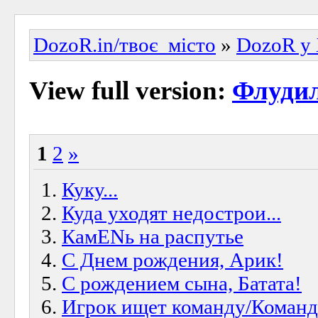
DozoR.in/твоє_місто
»
DozoR у 
View full version:
Флуди
1
2
»
Куку...
Куда уходят недострои...
КамENь на распутье
С Днем рождения, Арик!
С рождением сына, Батата!
Игрок ищет команду/Команд