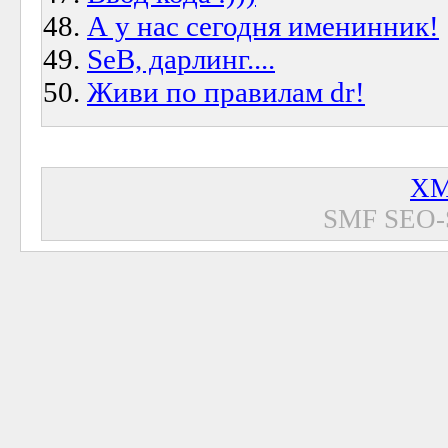
А у нас сегодня именинник!
SeB, дарлинг....
Живи по правилам dr!
XM
SMF SEO-