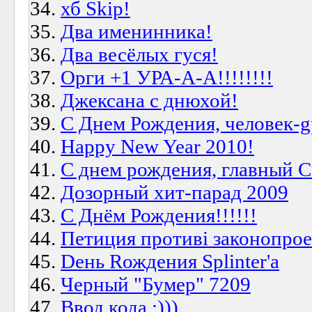
хб Skip!
Два именинника!
Два весёлых гуся!
Орги +1 УРА-А-А!!!!!!!!
Джексана с днюхой!
С Днем Рождения, человек-g
Happy New Year 2010!
С днем рождения, главный С
Дозорный хит-парад 2009
С Днём Рождения!!!!!!
Петиция противі законопроек
Dень Rождения Splinter'a
Черный "Бумер" 7209
Ввод кода :)))