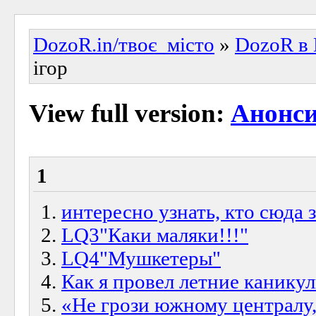
DozoR.in/твоє_місто
»
DozoR в 
ігор
View full version:
Анонси
1
интересно узнать, кто сюда за
LQ3"Каки маляки!!!"
LQ4"Мушкетеры"
Как я провел летние каникулы
«Не грози южному централу, 