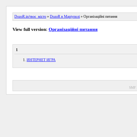
DozoR.in/твоє_місто
»
DozoR в Маріуполі
» Організаційні питання
View full version:
Організаційні питання
1
ИНТЕРНЕТ ИГРА
SMF 