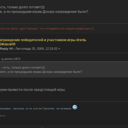
есть, только долго готовят)))
е, а по прошедшим играм Дозора награждение было?
гое на свете, друг Горацио, что неподвластно нашим мудрецам (с)
аграждение победителей и участников игры drenЬ
ОЖdenИЯ
Reply #4 :
Листопада 25, 2009, 12:16:02 »
 g.amlet;1871
 - есть, только долго готовят)))
ите, а по прошедшим играм Дозора награждение было?
уем провести после предстоящей игры.
 мужики - сволочи, то те, кто не Сволочи - не мужики.
.pp.ua