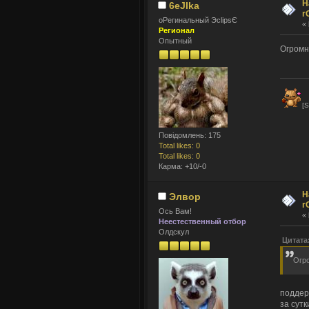
Н
6eJIka
r
оРегинальный ЭclipsЄ
«
Регионал
Опытный
Огромн
[S
Повідомлень: 175
Total likes: 0
Total likes: 0
Карма: +10/-0
Н
Элвор
r
Ось Вам!
«
Неестественный отбор
Олдскул
Цитата:
Огро
поддер
за сутк