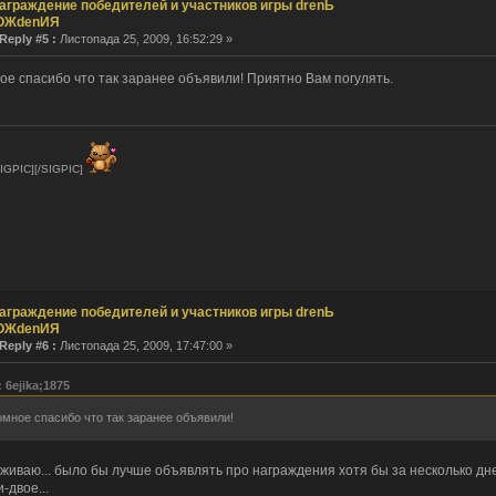
аграждение победителей и участников игры drenЬ
ОЖdenИЯ
Reply #5 :
Листопада 25, 2009, 16:52:29 »
ое спасибо что так заранее объявили! Приятно Вам погулять.
IGPIC][/SIGPIC]
аграждение победителей и участников игры drenЬ
ОЖdenИЯ
Reply #6 :
Листопада 25, 2009, 17:47:00 »
 6ejika;1875
мное спасибо что так заранее объявили!
живаю... было бы лучше объявлять про награждения хотя бы за несколько дн
и-двое...