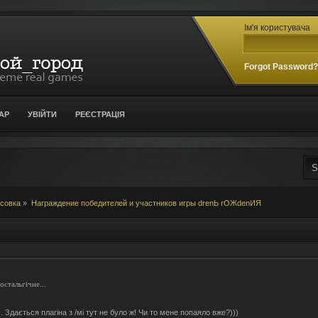
Ім'я користувача
Forgot Password
АР
УВІЙТИ
РЕЄСТРАЦІЯ
усовка
»
Награждение победителей и участников игры drenЬ rОЖdenИЯ
стальгічне...
. Здається плагіна з /мі тут не було ж! Чи то мене попаяло вже?)))