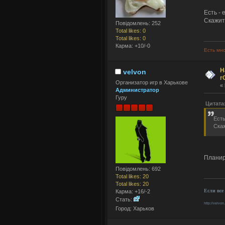
Есть - 
Скажит
Повідомлень: 252
Total likes: 0
Total likes: 0
Карма: +10/-0
Есть мно
Н
velvon
r
Организатор игр в Харькове
«
Администратор
Гуру
Цитата:
Есть
Скаж
Планир
Повідомлень: 692
Total likes: 20
Total likes: 20
Если все
Карма: +16/-2
Стать:
http://velvon
Город: Харьков