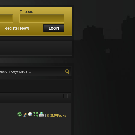
Пароль
?
Register Now!
|
© SMFPacks