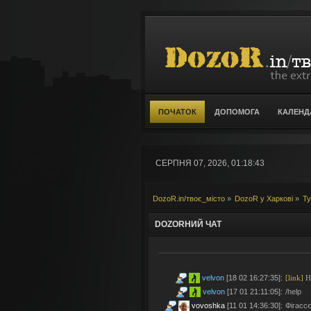
ПОЧАТОК
ДОПОМОГА
КАЛЕНД
СЕРПНЯ 07, 2026, 01:18:43
DozoR.in/твоє_місто
»
DozoR у Харкові
»
Т
DOZORНИЙ ЧАТ
velvon
[18 02 16:27:35]
:
[link]
Но
velvon
[17 01 21:11:05]
:
/help
vovoshka
[11 01 14:36:30]
:
Фігассє