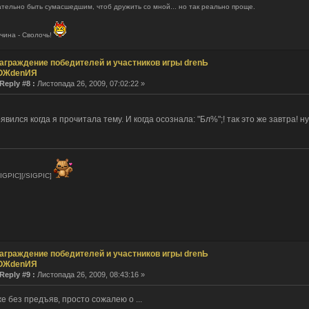
тельно быть сумасшедшим, чтоб дружить со мной... но так реально проще.
чина - Сволочь!
аграждение победителей и участников игры drenЬ
ОЖdenИЯ
Reply #8 :
Листопада 26, 2009, 07:02:22 »
явился когда я прочитала тему. И когда осознала: "Бл%";! так это же завтра! ну 
IGPIC][/SIGPIC]
аграждение победителей и участников игры drenЬ
ОЖdenИЯ
Reply #9 :
Листопада 26, 2009, 08:43:16 »
же без предъяв, просто сожалею о ...