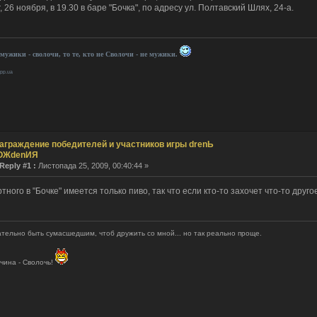
, 26 ноября, в 19.30 в баре "Бочка", по адресу ул. Полтавский Шлях, 24-а.
ie
асе. Привет photon
 мужики - сволочи, то те, кто не Сволочи - не мужики.
.pp.ua
ka: я смотрю, только ты тут и бываешь.
о!
о верховный
аграждение победителей и участников игры drenЬ
ин... А тут оказывается форма логина поломатая была... Починил. Хрень какая-то.
ОЖdenИЯ
Reply #1 :
Листопада 25, 2009, 00:40:44 »
а тишина...
тного в "Бочке" имеется только пиво, так что если кто-то захочет что-то друго
о верховный!
пта
остальжи...
тельно быть сумасшедшим, чтоб дружить со мной... но так реально проще.
такому поводу, купил новый сертификат.
ская сила... Тут оказывается еще кто-то бывает.
чина - Сволочь!
икат опять тютю?
едшими, с наступающими
а, С днем рождения тебя, о верховный!
я периодически... а толку?