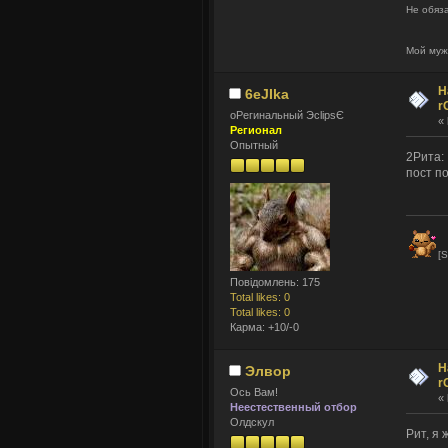
Не обяза
Мой муж
Н
6eJIka
r
оРегинальный ЭclipsЄ
«
Регионал
Опытный
2Рита:
пост по
[S
Повідомлень: 175
Total likes: 0
Total likes: 0
Карма: +10/-0
Н
Элвор
r
Ось Вам!
«
Неестественный отбор
Олдскул
Рит, я 