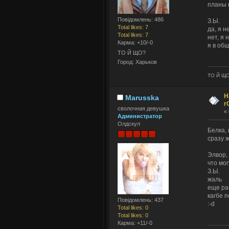
планы 
Повідомлень: 486
З.Ы.
Total likes: 7
да, я не
Total likes: 7
нет, я 
Карма: +10/-0
я в общ
ТО Й ЩО?
Город: Харьков
ТО Й Щ
Н
Marusska
r
сволочная девушка
«
Администратор
Олдскул
Белка, 
сразу ж
Элвор, 
что могу
З.Ы.
жаль
еще ра
кагбе 
Повідомлень: 437
:-d
Total likes: 0
Total likes: 0
Карма: +11/-0