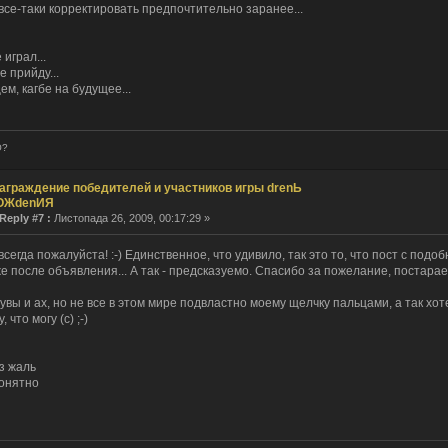
все-таки корректировать предпочтительно заранее...
 играл...
не прийду...
ем, кагбе на будущее...
О?
аграждение победителей и участников игры drenЬ
ОЖdenИЯ
Reply #7 :
Листопада 26, 2009, 00:17:29 »
всегда пожалуйста! :-) Единственное, что удивило, так это то, что пост с под
е после объявления... А так - предсказуемо. Спасибо за пожелание, постарае
увы и ах, но не все в этом мире подвластно моему щелчку пальцами, а так хотел
, что могу (с) ;-)
з жаль
понятно