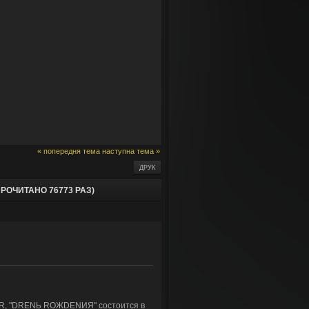
« попередня тема
наступна тема »
ДРУК
ОЧИТАНО 76773 РАЗ)
zoR, "DRENЬ RОЖDENИЯ" состоится в