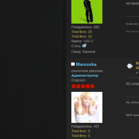
четверг
velvon
[03 01 22:01:20]
:
test
photon
[28 11 00:10:01]
:
nostalg
velvon
[10 10 13:54:31]
:
О, фиг
Если все
photon
[23 09 21:11:40]
:
Повідомлень: 692
Total likes: 20
http://velvon
Total likes: 20
velvon
[24 04 15:18:17]
:
Эх...
Карма: +16/-2
velvon
[30 12 11:56:19]
:
Vovosh
Стать:
velvon
[30 12 11:55:51]
:
Спасиб
Город: Харьков
vovoshka
[27 12 10:25:59]
:
C ДР, 
Н
Marusska
velvon
[09 12 14:28:37]
:
Во, бл
r
сволочная девушка
velvon
[18 01 16:30:04]
:
«
И снов
Администратор
velvon
[18 01 16:29:42]
:
Олдскул
Из спир
vovoshka
[27 12 13:47:02]
:
С ДР, 
velvon
[20 12 19:20:15]
:
Куку, е
velvon
[07 03 16:21:39]
:
Эх... Н
Не обяза
velvon
[07 03 16:21:21]
:
Ну по 
velvon
[07 03 16:21:07]
:
Едриче
Мой муж
vovoshka
[26 02 20:10:57]
:
сертиф
photon
[29 12 13:32:54]
:
с прош
Повідомлень: 437
Total likes: 0
vovoshka
[27 12 21:35:00]
:
и снов
Total likes: 0
vovoshka
[14 11 21:11:08]
:
ходил 