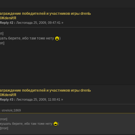
 как сертификат сдох, так никто и не заходил.
мнил пароль!
аграждение победителей и участников игры drenЬ
ОЖdenИЯ
 рождения тебя, о верховный!
Reply #2 :
Листопада 25, 2009, 09:47:41 »
им. ведем себя прилично.
. И все? Тишина?
п]
 la vie...
шать берите, ибо там тоже нету
)
оп]
Десятилетие прошло незаметно.
 ответил(а) в теме
Re: интересно узнать, кто сюда заходит....
- ответил(а) в теме
Re: интересно узнать, кто сюда заходит....
 создал(а) тему
интересно узнать, кто сюда заходит....
stov1990 создал(а) тему
Бонус коды World of Tanks
o создал(а) тему
งานประจำ / งาน Part Time ร้านอาหารอิตาลี SPAGHET
ривет!!! 17 января в 18:00 мы будем проводить онлайн игру на
[link]
Милости просим вс
ария все нет, как то прям печально получается..
аграждение победителей и участников игры drenЬ
ОЖdenИЯ
Reply #3 :
Листопада 25, 2009, 11:00:41 »
 strelok;1869
фтоп]
кушать берите, ибо там тоже нету
)
фтоп]