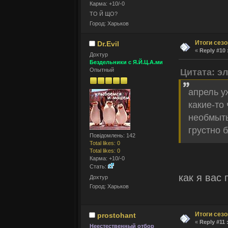
Карма: +10/-0
ТО Й ЩО?
Город: Харьков
Итоги сез
Dr.Evil
«
Reply #10 
Дохтур
Бездельники с Я.Й.Ц.А.ми
Опытный
Цитата: э
апрель у
какие-то
необмыты
грустно б
Повідомлень: 142
Total likes: 0
Total likes: 0
Карма: +10/-0
Стать:
как я вас
Дохтур
Город: Харьков
Итоги сез
prostohant
«
Reply #11 
Неестественный отбор