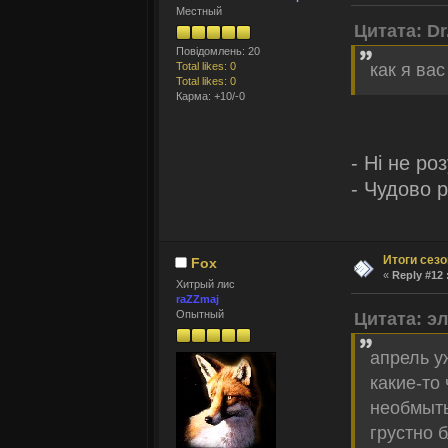
Местный
Цитата: Dr
Повідомлень: 20
Total likes: 0
как я ва
Total likes: 0
Карма: +10/-0
- Нi не роз
- Чудово р
Итоги сез
Fox
«
Reply #12 
Хитрый лис
raZZmaj
Опытный
Цитата: э
апрель у
какие-то
необмыты
грустно б