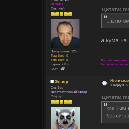
Re:HAU
Опытный
Цитата: m
...а пот
а кума на
Повідомлень: 225
Total likes: 0
Total likes: 0
Все, что мне нельз
Карма: +11/-0
Остальное - чьи-т
Стать:
Итоги сез
Элвор
«
Reply #15 
Ось Вам!
Неестественный отбор
Олдскул
Цитата: m
как бывш
без сигар