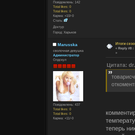
Повідомлень: 142
Total likes: 0
Total likes: 0
Карма: +10/-0
Стать:
Дохтур
Город: Харьков
Итоги сез
Marusska
«
Reply #8 :
сволочная девушка
»
Администратор
Олдскул
Цитата: dr
товарисчи
откомент
Повідомлень: 437
Total likes: 0
комментир
Total likes: 0
Карма: +11/-0
температу
теперь ник