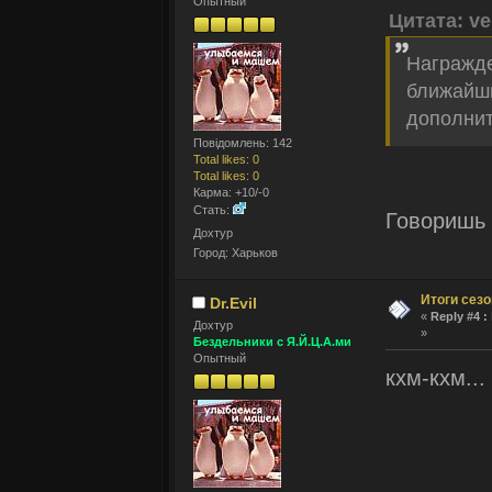
Опытный
Цитата: ve
Награжде
ближайши
дополнит
Повідомлень: 142
Total likes: 0
Total likes: 0
Карма: +10/-0
Стать:
Говоришь
Дохтур
Город: Харьков
Итоги сез
Dr.Evil
«
Reply #4 :
Дохтур
»
Бездельники с Я.Й.Ц.А.ми
Опытный
кхм-кхм...