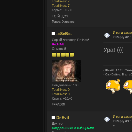
Total likes: 7
Total likes: 7
Карма: +10/-0
ТО Й ЩО?
Город: Харьков
Итоги сез
-=SeB=-
«
Reply #2 :
Серый легионер Re:Hau!
Re:HAU
Ура! (((
Опытный
- Штаб!! АЛЕ ШТААА
- ОжиDайте. В штаб
Повідомлень: 108
Total likes: 0
Total likes: 0
Карма: +10/-0
#FFA500
Итоги сез
Dr.Evil
«
Reply #3 :
Дохтур
»
Бездельники с Я.Й.Ц.А.ми