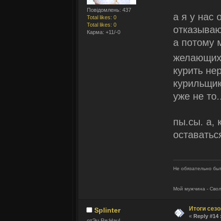
Повідомлень: 437
а я у нас 
Total likes: 0
Total likes: 0
отказываю
Карма: +11/-0
а потому 
желающих
курить не
курильщик
уже не то..
пы.сы. а, 
оставатьс
Не обязательно быт
Мой мужчина - Сво
Итоги сез
Splinter
«
Reply #14 
отЭц Re:Hau!