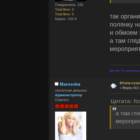
Повідомлень: 155
Total likes: 0
Total likes: 0
так органи
Карма: +10/-0
полянку на
и обмоем 
а там гля
мероприя
Делай что думаешь 
Итоги сез
Marusska
«
Reply #13 
сволочная девушка
Администратор
Олдскул
Цитата: fo
а там гл
меропри