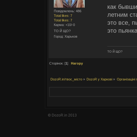
как бывши
Повідомлень: 486
летним ст
Total likes: 7
Total likes: 7
это все, п
Карма: +10/-0
это пьянка
ТО Й ЩО?
Город: Харьков
ТО Й ЩО?
Сторінок: [
1
]
Нагору
DozoR.in/твоє_місто
»
DozoR у Харкові
»
Організаціні
©
DozoR.in 2013