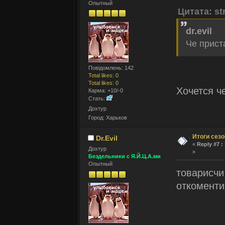
Опытный
Цитата: st
dr.evil
Че прис
Повідомлень: 142
Total likes: 0
Total likes: 0
Хочется ч
Карма: +10/-0
Стать:
Дохтур
Город: Харьков
Итоги сез
Dr.Evil
«
Reply #7 :
Дохтур
»
Бездельники с Я.Й.Ц.А.ми
Опытный
товарисчи 
откоменти