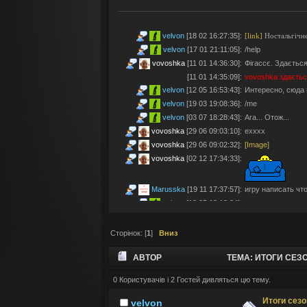
velvon
[18 02 16:27:35]
:
[link]
Ностальгічне
velvon
[17 01 21:11:05]
:
/help
vovoshka
[11 01 14:36:30]
:
Фігассє. Здається
[11 01 14:35:09]
:
vovoshka
здаєтьс
velvon
[12 05 16:53:43]
:
Интересно, сюда 
velvon
[19 03 19:08:36]
:
/me
velvon
[03 07 18:28:43]
:
Ага... Отож...
vovoshka
[29 06 09:03:10]
:
ехххх
vovoshka
[29 06 09:02:32]
:
[Image]
vovoshka
[02 12 17:34:33]
:
Marusska
[19 11 17:37:57]
:
игру написать что 
velvon
[19 05 19:18:04]
:
Эх... Яблочки тут
vovoshka
[11 05 17:21:48]
:
Яблучками приго
Сторінок: [
1
]
Вниз
velvon
[08 05 02:23:45]
:
Да старые мы уж
Montes
[06 05 23:19:57]
:
так а шо по анон
АВТОР
ТЕМА: ИТОГИ СЕЗО
velvon
[17 04 14:25:32]
:
Да, что-то носта
vovoshka
[04 04 11:10:57]
:
під ностальджі за 
0 Користувачів і 2 Гостей дивляться цю тему.
vovoshka
[04 04 11:07:35]
:
@velvon, ну звісн
Итоги сез
velvon
velvon
[02 04 19:01:52]
:
@vovoshka ты из