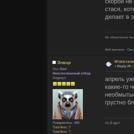
скорой не
стася, ко
делает в 
Не обязательно быт
Мой мужчина - Сво
Итоги сез
Элвор
«
Reply #9 :
Ось Вам!
Неестественный отбор
апрель уж
Олдскул
какие-то 
необмытые
грустно бл
Повідомлень: 486
ТО Й ЩО?
Total likes: 7
Total likes: 7