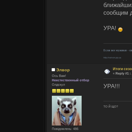
ближайших
сообщим 
УРА!
Если все мужики - с
http://velvon.pp.ua
Итоги сез
Элвор
«
Reply #1 :
Ось Вам!
Неестественный отбор
УРА!!!
Олдскул
ТО Й ЩО?
Повідомлень: 486