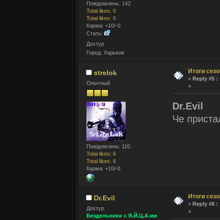
Повідомлень: 142
Total likes: 0
Total likes: 0
Карма: +10/-0
Стать:
Дохтур
Город: Харьков
Итоги сез
strelok
«
Reply #5 :
Опытный
»
Dr.Evil
Че прист
Повідомлень: 110
Total likes: 6
Total likes: 6
Карма: +10/-0
Итоги сез
Dr.Evil
«
Reply #6 :
Дохтур
»
Бездельники с Я.Й.Ц.А.ми