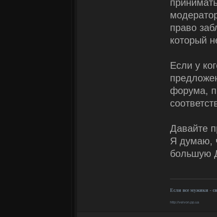
принимать
модератор
право заб
который н
Если у ко
предложен
форума, п
соответст
Давайте п
Я думаю, 
большую 
Если все мужики - с
http://velvon.pp.ua