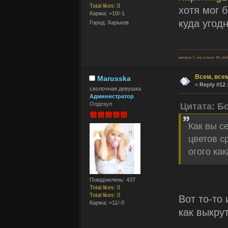
Total likes: 0
хотя мог 
Карма: +10/-1
куда угод
Город: Харьков
авторок: 5, игр в поле: 49, по
Всем, всем
Marusska
«
Reply #12 
сволочная девушка
Администратор
Олдскул
Цитата: Б
Как вы с
цветов с
огого как
Повідомлень: 437
Total likes: 0
Total likes: 0
Вот то-то
Карма: +11/-0
как выкрут