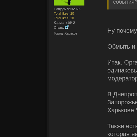
события?
Повідомлень: 692
Total likes: 20
Total likes: 20
Карма: +16/-2
Стать:
Ну почему
Город: Харьков
Обмыть и 
Итак. Орг
одинаковы
модерато
В Днепроп
Запорожье
Харькове 
Также ест
которая я