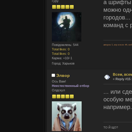
а шрифты 
Гуру
можно одн
городов...
команд с 
Повідомлень: 544
авторок: 5, игр в поле: 49, по
Total likes: 0
Total likes: 0
Карма: +10/-1
Город: Харьков
Всем, всем
Элвор
«
Reply #15 
Ось Вам!
Неестественный отбор
... или с
Олдскул
особую ме
например.
ТО Й ЩО?