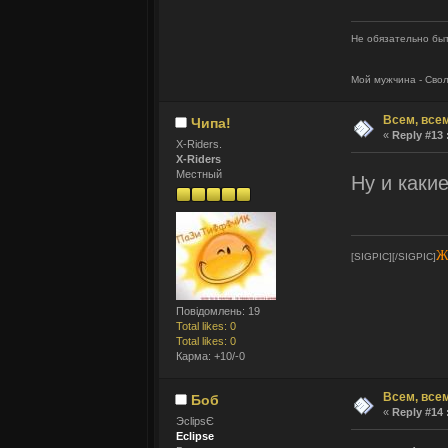
Не обязательно быт
Мой мужчина - Сво
Всем, всем
Чипа!
«
Reply #13 
X-Riders.
X-Riders
Местный
Ну и каки
Ж
[SIGPIC][/SIGPIC]
Повідомлень: 19
Total likes: 0
Total likes: 0
Карма: +10/-0
Всем, всем
Боб
«
Reply #14 
ЭclipsЄ
Eclipse