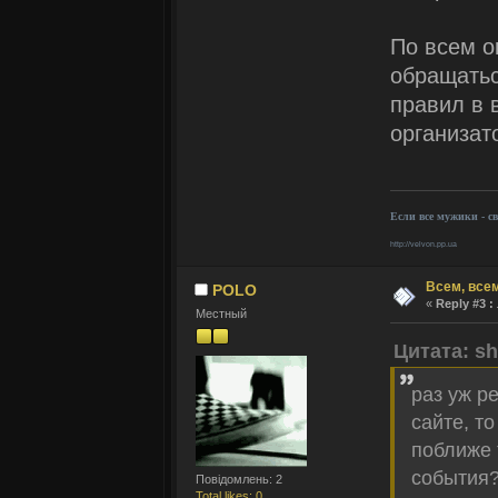
По всем о
обращатьс
правил в в
организат
Если все мужики - с
http://velvon.pp.ua
Всем, всем
POLO
«
Reply #3 :
Местный
Цитата: sh
раз уж р
сайте, т
поближе 
события?
Повідомлень: 2
Total likes: 0