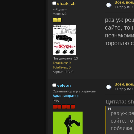
Всем, всем
shark_zh
«
Reply #1 :
-=Жуки=-
Местный
раз уж ре
сайте, то
познакоми
тороплю с
Повідомлень: 13
Total likes: 0
Total likes: 0
Карма: +10/-0
Всем, всем
velvon
«
Reply #2 :
Организатор игр в Харькове
Администратор
Гуру
Цитата: sh
раз уж р
сайте, т
поближе 