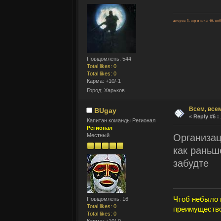
авторок: 5, игр в поле: 49, по
Повідомлень: 544
Total likes: 0
Total likes: 0
Карма: +10/-1
Город: Харьков
Всем, всем
BUgay
«
Reply #6 :
Капитан команды Регионал
Регионал
Организац
Местный
как раньш
забудте
Чтоб небыло 
Повідомлень: 16
Total likes: 0
преимущество
Total likes: 0