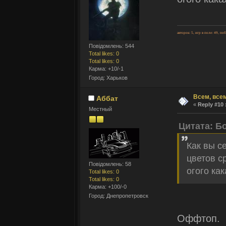
авторок: 5, игр в поле: 49, по
Повідомлень: 544
Total likes: 0
Total likes: 0
Карма: +10/-1
Город: Харьков
Всем, всем
Аббат
«
Reply #10 
Местный
Цитата: Б
Как вы с
цветов с
Повідомлень: 58
огого как
Total likes: 0
Total likes: 0
Карма: +100/-0
Город: Днепропетровск
Оффтоп.