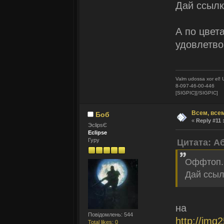
Дай ссылк
А по цвета
удовлетво
Valm udossa xor el! 
8-097-46-00-446
[SIGPIC][/SIGPIC]
Всем, всем
Боб
«
Reply #11 
ЭclipsЄ
Eclipse
Гуру
Цитата: А
Оффтоп.
Дай ссыл
на
Повідомлень: 544
http://img
Total likes: 0