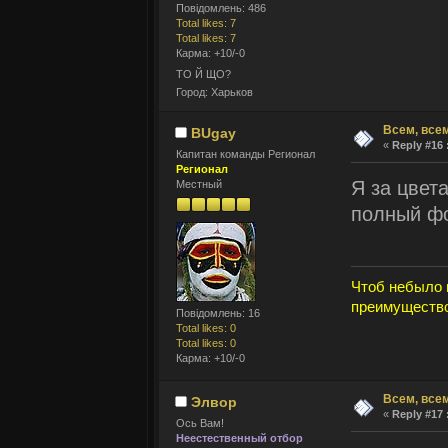
Повідомлень: 486
Total likes: 7
Total likes: 7
Карма: +10/-0
ТО Й ЩО?
Город: Харьков
Всем, всем
BUgay
«
Reply #16 
Капитан команды Регионал
Регионал
Я за цвета
Местный
полный ф
Чтоб небыло 
преимущество
Повідомлень: 16
Total likes: 0
Total likes: 0
Карма: +10/-0
Всем, всем
Элвор
«
Reply #17 
Ось Вам!
Неестественный отбор