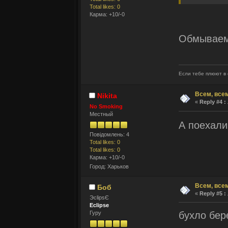
Total likes: 0
Карма: +10/-0
Обмываем
Если тебе плюют в 
Всем, всем
Nikita
«
Reply #4 :
No Smoking
Местный
А поехали
Повідомлень: 4
Total likes: 0
Total likes: 0
Карма: +10/-0
Город: Харьков
Всем, всем
Боб
«
Reply #5 :
ЭclipsЄ
Eclipse
бухло бере
Гуру