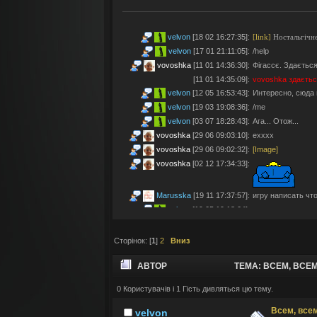
velvon
[18 02 16:27:35]
:
[link]
Ностальгічне
velvon
[17 01 21:11:05]
:
/help
vovoshka
[11 01 14:36:30]
:
Фігассє. Здається
[11 01 14:35:09]
:
vovoshka
здаєтьс
velvon
[12 05 16:53:43]
:
Интересно, сюда 
velvon
[19 03 19:08:36]
:
/me
velvon
[03 07 18:28:43]
:
Ага... Отож...
vovoshka
[29 06 09:03:10]
:
ехххх
vovoshka
[29 06 09:02:32]
:
[Image]
vovoshka
[02 12 17:34:33]
:
Marusska
[19 11 17:37:57]
:
игру написать что 
velvon
[19 05 19:18:04]
:
Эх... Яблочки тут
vovoshka
[11 05 17:21:48]
:
Яблучками приго
Сторінок: [
1
]
2
Вниз
velvon
[08 05 02:23:45]
:
Да старые мы уж
Montes
[06 05 23:19:57]
:
так а шо по анон
АВТОР
ТЕМА: ВСЕМ, ВСЕМ
velvon
[17 04 14:25:32]
:
Да, что-то носта
vovoshka
[04 04 11:10:57]
:
під ностальджі за 
0 Користувачів і 1 Гість дивляться цю тему.
vovoshka
[04 04 11:07:35]
:
@velvon, ну звісн
Всем, всем
velvon
velvon
[02 04 19:01:52]
:
@vovoshka ты из