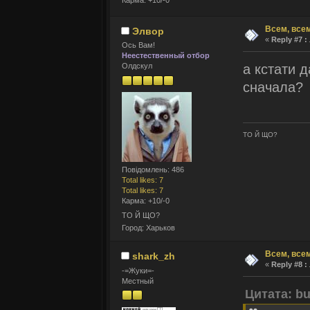
Карма: +10/-0
Всем, всем
Элвор
«
Reply #7 :
Ось Вам!
Неестественный отбор
а кстати д
Олдскул
сначала?
ТО Й ЩО?
Повідомлень: 486
Total likes: 7
Total likes: 7
Карма: +10/-0
ТО Й ЩО?
Город: Харьков
Всем, всем
shark_zh
«
Reply #8 :
-=Жуки=-
Местный
Цитата: b