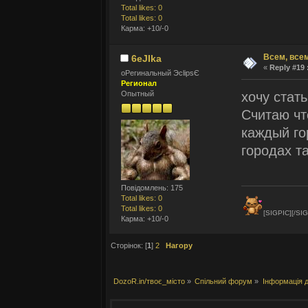
Total likes: 0
Total likes: 0
Карма: +10/-0
Всем, всем
6eJIka
«
Reply #19 
оРегинальный ЭclipsЄ
Регионал
хочу стат
Опытный
Считаю чт
каждый го
городах т
Повідомлень: 175
Total likes: 0
Total likes: 0
[SIGPIC][/SIG
Карма: +10/-0
Сторінок: [
1
]
2
Нагору
DozoR.in/твоє_місто
»
Спільний форум
»
Інформація д