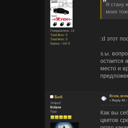
Я стану 
моих тож
Повідомлень: 13
Total likes: 0
:d этот по
Total likes: 0
Карма: +10/-0
з.ы. вопр
остается 
место и в
предложен
Всем, всем
Боб
«
Reply #9 :
ЭclipsЄ
Eclipse
Как вы се
Гуру
цветов ср
огого кака