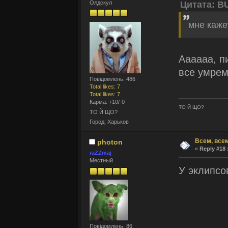
Олдскул
Цитата: B
мне каже
Аааааа, п
все умрем
Повідомлень: 486
Total likes: 7
Total likes: 7
Карма: +10/-0
ТО Й ЩО?
ТО Й ЩО?
Город: Харьков
Всем, всем
photon
«
Reply #18 
raZZmaj
Местный
У эклипсов
Повідомлень: 86