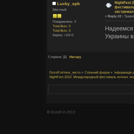
NightFest
Lucky_spb
фестиваль
Местный
экстремал
«
Reply #2 :
Травня
Повідомлень: 3
Total likes: 0
Надеемся 
Total likes: 0
Украины в
Карма: +10/-0
Сторінок: [
1
]
Нагору
DozoR.in/твоє_місто
»
Спільний форум
»
Інформація д
NightFest 2010. Международный фестиваль ночных эк
©
DozoR.in 2013