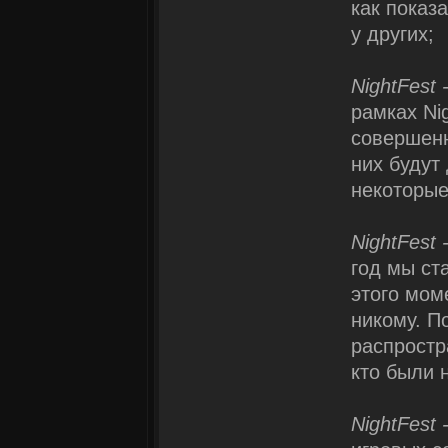
как показа
у других;
NightFest
рамках Ni
совершенн
них будут
некоторые
NightFest
год мы с
этого мом
никому. П
распростр
кто были 
NightFest