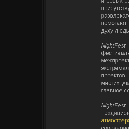
игровых с
присутств
развлекат
помогают 
духу людь
NightFest
фестивал
межпроект
экстремал
проектов,
многих уч
главное с
NightFest
Традицио
атмосфер
соревноват