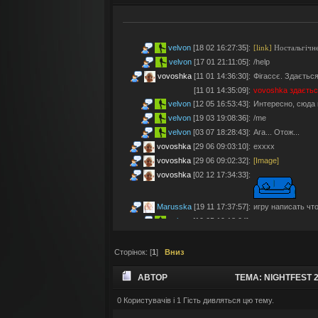
velvon
[18 02 16:27:35]
:
[link]
Ностальгічне
velvon
[17 01 21:11:05]
:
/help
vovoshka
[11 01 14:36:30]
:
Фігассє. Здається
[11 01 14:35:09]
:
vovoshka
здаєтьс
velvon
[12 05 16:53:43]
:
Интересно, сюда 
velvon
[19 03 19:08:36]
:
/me
velvon
[03 07 18:28:43]
:
Ага... Отож...
vovoshka
[29 06 09:03:10]
:
ехххх
vovoshka
[29 06 09:02:32]
:
[Image]
vovoshka
[02 12 17:34:33]
:
Marusska
[19 11 17:37:57]
:
игру написать что 
velvon
[19 05 19:18:04]
:
Эх... Яблочки тут
vovoshka
[11 05 17:21:48]
:
Яблучками приго
Сторінок: [
1
]
Вниз
velvon
[08 05 02:23:45]
:
Да старые мы уж
Montes
[06 05 23:19:57]
:
так а шо по анон
АВТОР
ТЕМА: NIGHTFEST
velvon
[17 04 14:25:32]
:
Да, что-то носта
vovoshka
[04 04 11:10:57]
:
під ностальджі за 
0 Користувачів і 1 Гість дивляться цю тему.
ЭКСТРЕМАЛЬНЫХ ИГР (ПРОЧИТАНО 99865 РА
vovoshka
[04 04 11:07:35]
:
@velvon, ну звісн