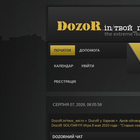
ПОЧАТОК
ДОПОМОГА
КАЛЕНДАР
УВІЙТИ
РЕЄСТРАЦІЯ
СЕРПНЯ 07, 2026, 08:05:58
DozoR.in/твоє_місто
»
DozoR у Харкові
»
Архів обгово
DozoR SOLITARY!!! Игра 8 мая 2010 года - "Старые ска
DOZORНИЙ ЧАТ