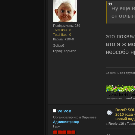
Ну еще В
он отлын
Повідомлень: 239
Total likes: 0
Total likes: 0
это похва
Карма: +10/-0
ато я ж м
ЭclipsЄ
неособо н
Город: Харьков
Zа жизнь без трусов
таки официально
главный з
DozoR SOLI
velvon
2010 года 
Организатор игр в Харькове
новый лад
Администратор
«
Reply #16 :
Травн
Гуру