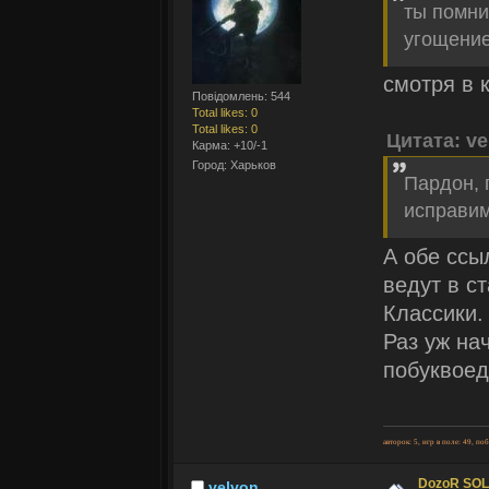
ты помни
угощени
смотря в 
Повідомлень: 544
Total likes: 0
Total likes: 0
Цитата: ve
Карма: +10/-1
Город: Харьков
Пардон, 
исправим
А обе ссы
ведут в с
Классики.
Раз уж на
побуквоед
авторок: 5, игр в поле: 49, по
DozoR SOLI
velvon