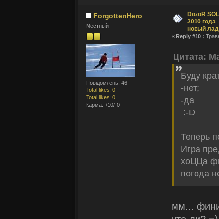
DozoR SOLI
ForgottenHero
2010 года 
Местный
новый лад
«
Reply #10 :
Травн
Цитата: M
Буду кра
Повідомлень: 46
-нет;
Total likes: 0
Total likes: 0
-да
Карма: +10/-0
:-D
Теперь п
Игра пре
хоЦЦа фи
погода н
мм... фин