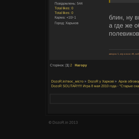
Повідомлень: 544
Total likes: 0
Total likes: 0
блин, ну 
Карма: +10/-1
Город: Харьков
а где же 
полевиков
авторок: 5, игр в поле: 49, по
Сторінок: [
1
]
2
Нагору
DozoR.in/твоє_місто
»
DozoR у Харкові
»
Архів обгово
DozoR SOLITARY!!! Игра 8 мая 2010 года - "Старые ска
©
DozoR.in 2013