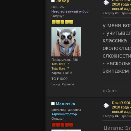
DozoR SOLI
Элвор
2010 года 
Ось Вам!
новый лад
Неестественный отбор
«
Reply #3 :
Травня
Олдскул
у меня во
- учитыва
классика 
околоклас
сложност
Повідомлень: 486
- насколь
Total likes: 7
Total likes: 7
экипажем 
Карма: +10/-0
ТО Й ЩО?
Город: Харьков
ТО Й ЩО?
DozoR SOLI
Marusska
2010 года 
сволочная девушка
новый лад
Администратор
«
Reply #4 :
Травня
Олдскул
Цитата: Э