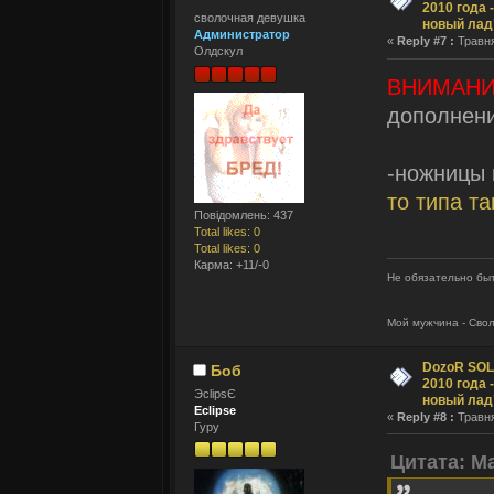
2010 года 
сволочная девушка
новый лад
Администратор
«
Reply #7 :
Травня
Олдскул
ВНИМАНИ
дополнени
-ножницы 
то типа та
Повідомлень: 437
Total likes: 0
Total likes: 0
Карма: +11/-0
Не обязательно быт
Мой мужчина - Сво
DozoR SOLI
Боб
2010 года 
ЭclipsЄ
новый лад
Eclipse
«
Reply #8 :
Травня
Гуру
Цитата: M