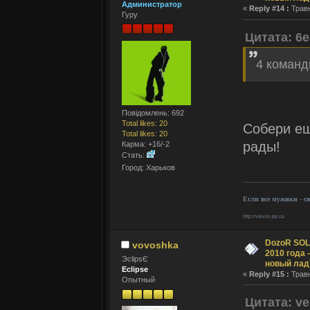
Администратор
«
Reply #14 :
Травн
Гуру
Цитата: 6e
4 команд
Повідомлень: 692
Total likes: 20
Собери ещ
Total likes: 20
рады!
Карма: +16/-2
Стать:
Город: Харьков
Если все мужики - с
http://velvon.pp.ua
DozoR SOLI
vovoshka
2010 года 
ЭclipsЄ
новый лад
Eclipse
«
Reply #15 :
Травн
Опытный
Цитата: ve