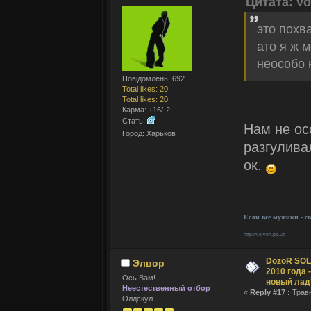
Цитата: v
это похв
ато я ж 
неособо 
Повідомлень: 692
Total likes: 20
Total likes: 20
Карма: +16/-2
Стать:
Нам не ос
Город: Харьков
разгулива
ок.
Если все мужики - с
http://velvon.pp.ua
DozoR SOLI
Элвор
2010 года 
Ось Вам!
новый лад
Неестественный отбор
«
Reply #17 :
Травн
Олдскул