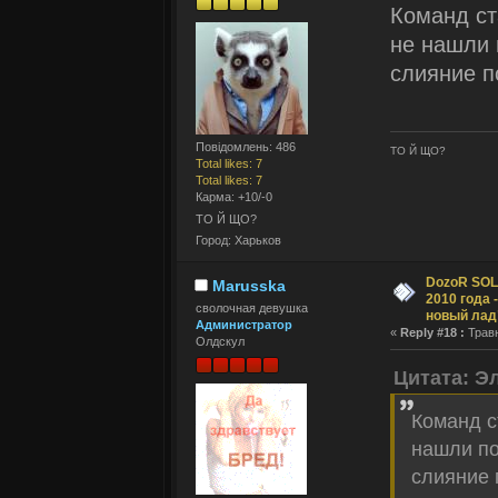
Команд ст
не нашли 
слияние п
Повідомлень: 486
ТО Й ЩО?
Total likes: 7
Total likes: 7
Карма: +10/-0
ТО Й ЩО?
Город: Харьков
DozoR SOLI
Marusska
2010 года 
сволочная девушка
новый лад
Администратор
«
Reply #18 :
Травн
Олдскул
Цитата: Э
Команд с
нашли по
слияние 