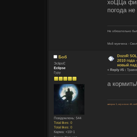
хоЦЦа фин
погода не
Не обязательно быт
Мой мужчина - Сво
DozoR SOLI
Боб
2010 года 
ЭclipsЄ
новый лад
Eclipse
«
Reply #5 :
Травня
Гуру
а кормить
авторок: 5, игр в поле: 49, по
Повідомлень: 544
Total likes: 0
Total likes: 0
Карма: +10/-1