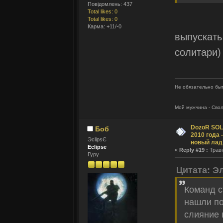
Повідомлень: 437
Total likes: 0
Total likes: 0
Карма: +11/-0
выпускать
солитари)
Не обязательно быт
Мой мужчина - Сво
DozoR SOLI
Боб
2010 года 
ЭclipsЄ
новый лад
Eclipse
«
Reply #19 :
Травн
Гуру
Цитата: Э
Команд с
нашли по
слияние 