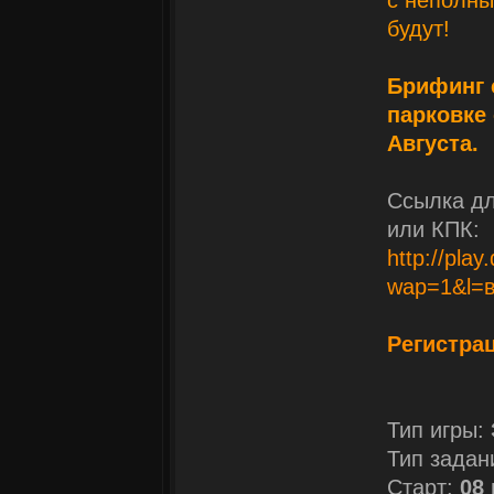
с неполны
будут!
Брифинг с
парковке 
Августа.
Ссылка дл
или КПК:
http://pla
wap=1&l=
Регистра
Тип игры:
Тип задан
Старт:
08 