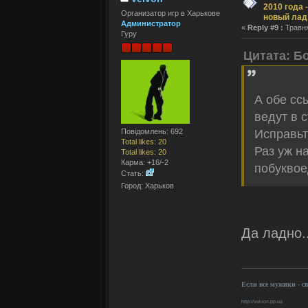
2010 года 
Организатор игр в Харькове
новый лад
Администратор
«
Reply #9 :
Травня
Гуру
Цитата: Б
А обе сс
ведут в 
Повідомлень: 692
Исправьт
Total likes: 20
Раз уж н
Total likes: 20
Карма: +16/-2
побуквое
Стать:
Город: Харьков
Да ладно.
Если все мужики - с
http://velvon.pp.ua