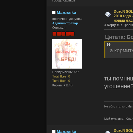
Город: Харьков
DozoR SOLI
Marusska
2010 года 
сволочная девушка
новый лад
Администратор
«
Reply #6 :
Травня
Олдскул
Цитата: Б
а кормит
Повідомлень: 437
Total likes: 0
ты помниш
Total likes: 0
угощение
Карма: +11/-0
Не обязательно быт
Мой мужчина - Сво
DozoR SOLI
Marusska