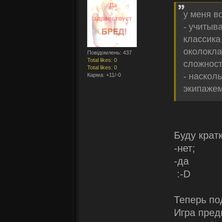
у меня в
- учитыв
классика
околокла
Повідомлень: 437
Total likes: 0
сложнос
Total likes: 0
- наскол
Карма: +11/-0
экипажем
Буду крат
-нет;
-да
:-D
Теперь по
Игра пред