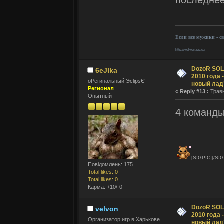
Если все мужики - с
http://velvon.pp.ua
DozoR SOLI
6eJIka
2010 года 
оРегинальный ЭclipsЄ
новый лад
Регионал
«
Reply #13 :
Травн
Опытный
4 команды
[SIGPIC][/SIG
Повідомлень: 175
Total likes: 0
Total likes: 0
Карма: +10/-0
DozoR SOLI
velvon
2010 года 
Организатор игр в Харькове
новый лад