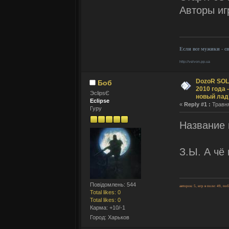
Авторы и
Если все мужики - с
http://velvon.pp.ua
DozoR SOLI
Боб
2010 года 
ЭclipsЄ
новый лад
Eclipse
«
Reply #1 :
Травня
Гуру
Название 
З.Ы. А чё
Повідомлень: 544
авторок: 5, игр в поле: 49, по
Total likes: 0
Total likes: 0
Карма: +10/-1
Город: Харьков