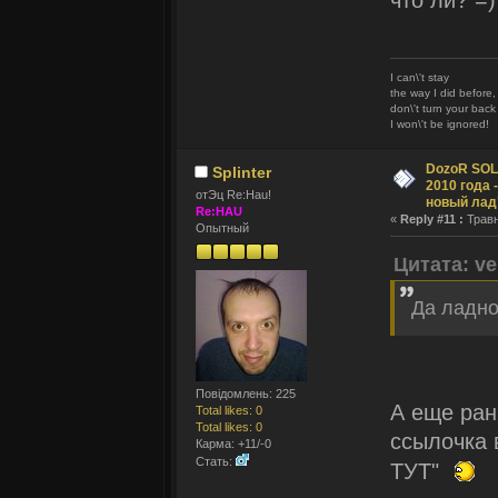
что ли? =)
I can\'t stay
the way I did before,
don\'t turn your bac
I won\'t be ignored!
DozoR SOLI
Splinter
2010 года 
отЭц Re:Hau!
новый лад
Re:HAU
«
Reply #11 :
Травн
Опытный
Цитата: ve
Да ладно
Повідомлень: 225
А еще ран
Total likes: 0
Total likes: 0
ссылочка 
Карма: +11/-0
Стать:
ТУТ"