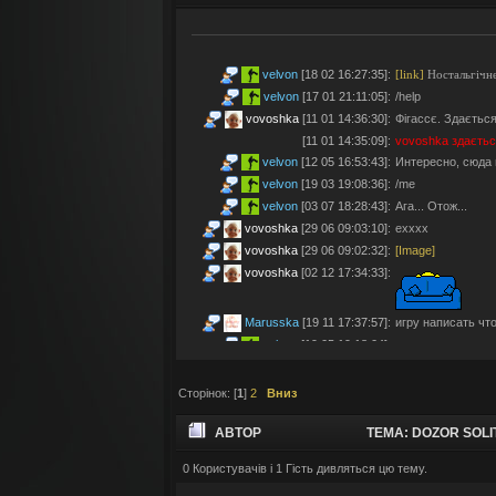
velvon
[18 02 16:27:35]
:
[link]
Ностальгічне
velvon
[17 01 21:11:05]
:
/help
vovoshka
[11 01 14:36:30]
:
Фігассє. Здається
[11 01 14:35:09]
:
vovoshka
здаєтьс
velvon
[12 05 16:53:43]
:
Интересно, сюда 
velvon
[19 03 19:08:36]
:
/me
velvon
[03 07 18:28:43]
:
Ага... Отож...
vovoshka
[29 06 09:03:10]
:
ехххх
vovoshka
[29 06 09:02:32]
:
[Image]
vovoshka
[02 12 17:34:33]
:
Marusska
[19 11 17:37:57]
:
игру написать что 
velvon
[19 05 19:18:04]
:
Эх... Яблочки тут
vovoshka
[11 05 17:21:48]
:
Яблучками приго
Сторінок: [
1
]
2
Вниз
velvon
[08 05 02:23:45]
:
Да старые мы уж
Montes
[06 05 23:19:57]
:
так а шо по анон
АВТОР
ТЕМА: DOZOR SOLIT
velvon
[17 04 14:25:32]
:
Да, что-то носта
vovoshka
[04 04 11:10:57]
:
під ностальджі за 
0 Користувачів і 1 Гість дивляться цю тему.
НОВЫЙ ЛАД" (ПРОЧИТАНО 122357 РАЗ)
vovoshka
[04 04 11:07:35]
:
@velvon, ну звісн