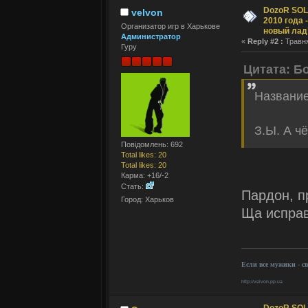
DozoR SOLI
velvon
2010 года 
Организатор игр в Харькове
новый лад
Администратор
«
Reply #2 :
Травня
Гуру
Цитата: Б
Название
З.Ы. А ч
Повідомлень: 692
Total likes: 20
Total likes: 20
Карма: +16/-2
Стать:
Пардон, п
Город: Харьков
Ща испра
Если все мужики - с
http://velvon.pp.ua