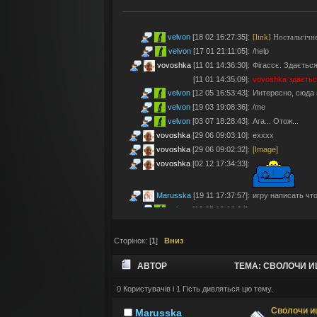
velvon
[18 02 16:27:35]
:
[link]
Ностальгічне
velvon
[17 01 21:11:05]
:
/help
vovoshka
[11 01 14:36:30]
:
Фігассє. Здається
[11 01 14:35:09]
:
vovoshka
здаєтьс
velvon
[12 05 16:53:43]
:
Интересно, сюда 
velvon
[19 03 19:08:36]
:
/me
velvon
[03 07 18:28:43]
:
Ага... Отож...
vovoshka
[29 06 09:03:10]
:
ехххх
vovoshka
[29 06 09:02:32]
:
[Image]
vovoshka
[02 12 17:34:33]
:
Marusska
[19 11 17:37:57]
:
игру написать что 
velvon
[19 05 19:18:04]
:
Эх... Яблочки тут
vovoshka
[11 05 17:21:48]
:
Яблучками приго
Сторінок: [
1
]
Вниз
velvon
[08 05 02:23:45]
:
Да старые мы уж
Montes
[06 05 23:19:57]
:
так а шо по анон
АВТОР
ТЕМА: СВОЛОЧИ И
velvon
[17 04 14:25:32]
:
Да, что-то носта
vovoshka
[04 04 11:10:57]
:
під ностальджі за 
0 Користувачів і 1 Гість дивляться цю тему.
vovoshka
[04 04 11:07:35]
:
@velvon, ну звісн
Сволочи и
Marusska
velvon
[02 04 19:01:52]
:
@vovoshka ты из