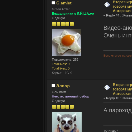
Вторая игр
G.amlet
говорят му
Green Amlet
Авторская
Бездельники с Я.Й.Ц.А.ми
«
Reply #4 :
Жовтня
Олдскул
Видео-ано
Очень инте
Есть многое на све
Повідомлень: 252
Total likes: 0
Total likes: 0
Карма: +10/-0
Вторая игр
Элвор
говорят му
Ось Вам!
Авторская
Неестественный отбор
«
Reply #5 :
Жовтня
Олдскул
А пароход
ТО Й ЩО?