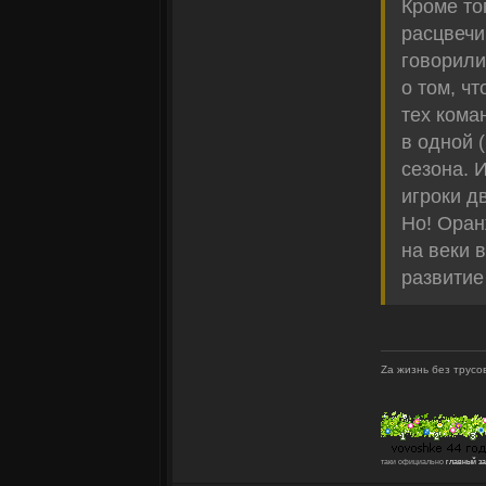
Кроме то
расцвечи
говорили
о том, ч
тех кома
в одной 
сезона. 
игроки д
Но! Оран
на веки 
развитие
Zа жизнь без трусов
таки официально
главный з