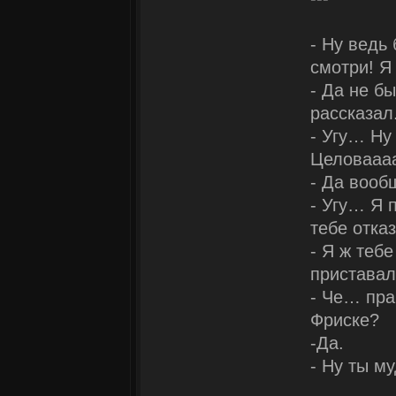
- Ну ведь
смотри! Я
- Да не бы
рассказал
- Угу… Ну
Целовааа
- Да вооб
- Угу… Я 
тебе отка
- Я ж теб
приставал
- Че… пра
Фриске?
-Да.
- Ну ты м