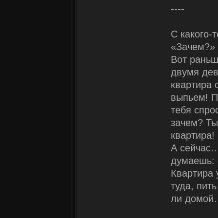
----
С какого-
«Зачем?»
Вот раньш
двумя дев
квартира 
выпьем! П
тебя спро
зачем? Ты
квартира!
А сейчас…
думаешь: 
Квартира 
туда, пит
ли домой…