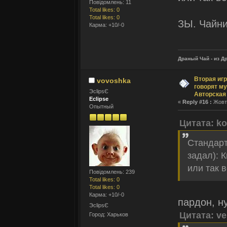
Повідомлень: 11
Total likes: 0
Total likes: 0
ЗЫ. Чайни
Карма: +10/-0
Драный Чай - из Д
Вторая игр
vovoshka
говорят му
ЭclipsЄ
Авторская
Eclipse
«
Reply #16 :
Жовтн
Опытный
Цитата: ko
Стандарт
задал): 
или так 
Повідомлень: 239
Total likes: 0
Total likes: 0
Карма: +10/-0
пардон, н
ЭclipsЄ
Цитата: ve
Город: Харьков