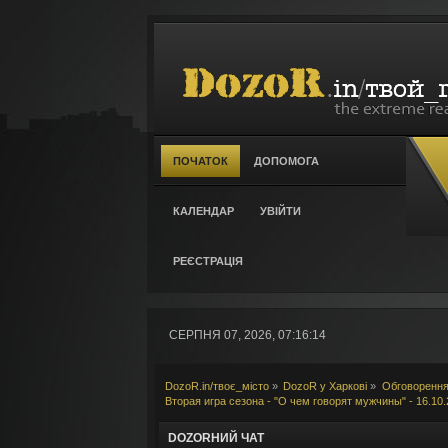
ПОЧАТОК
ДОПОМОГА
КАЛЕНДАР
УВІЙТИ
РЕЄСТРАЦІЯ
СЕРПНЯ 07, 2026, 07:16:14
DozoR.in/твоє_місто
»
DozoR у Харкові
»
Обговорення
Вторая игра сезона - "О чем говорят мужчины" - 16.10
DOZORНИЙ ЧАТ