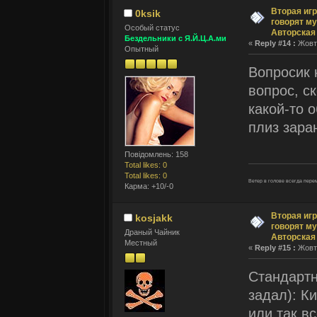
Вторая игр
0ksik
говорят му
Оcобый статус
Авторская
Бездельники с Я.Й.Ц.А.ми
«
Reply #14 :
Жовтн
Опытный
Вопросик 
вопрос, с
какой-то 
плиз зара
Повідомлень: 158
Total likes: 0
Total likes: 0
Ветеp в голове всегда пе
Карма: +10/-0
Вторая игр
kosjakk
говорят му
Драный Чайник
Авторская
Местный
«
Reply #15 :
Жовтн
Стандартн
задал): К
или так в