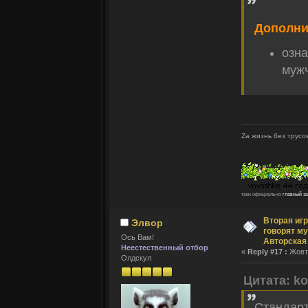
Дополни
озн
муж
Zа жизнь без трусов
таки официально
главный з
Вторая игр
Элвор
говорят му
Ось Вам!
Авторская
Неестественный отбор
«
Reply #17 :
Жовтн
Олдскул
Цитата: ko
Стандарт