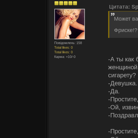
Цитата: Sp
Может ва
Фриске!
Повідомлень: 158
Total likes: 0
Total likes: 0
Карма: +10/-0
-А ты как 
женщиной,
сигарету?
-Девушка.
-Да.
-Простите
-Ой, извин
-Поздрав
-Простите,