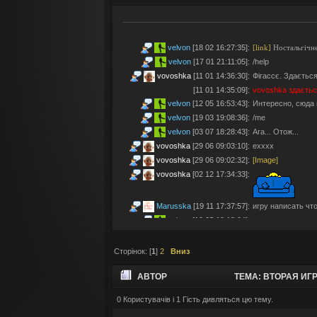
velvon
[18 02 16:27:35]
:
[link]
Ностальгічне
velvon
[17 01 21:11:05]
:
/help
vovoshka
[11 01 14:36:30]
:
Фігассє. Здається
[11 01 14:35:09]
:
vovoshka
здаєтьс
velvon
[12 05 16:53:43]
:
Интересно, сюда 
velvon
[19 03 19:08:36]
:
/me
velvon
[03 07 18:28:43]
:
Ага... Отож...
vovoshka
[29 06 09:03:10]
:
ехххх
vovoshka
[29 06 09:02:32]
:
[Image]
vovoshka
[02 12 17:34:33]
:
Marusska
[19 11 17:37:57]
:
игру написать что 
velvon
[19 05 19:18:04]
:
Эх... Яблочки тут
vovoshka
[11 05 17:21:48]
:
Яблучками приго
Сторінок: [
1
]
2
Вниз
velvon
[08 05 02:23:45]
:
Да старые мы уж
Montes
[06 05 23:19:57]
:
так а шо по анон
АВТОР
ТЕМА: ВТОРАЯ ИГРА
velvon
[17 04 14:25:32]
:
Да, что-то носта
vovoshka
[04 04 11:10:57]
:
під ностальджі за 
0 Користувачів і 1 Гість дивляться цю тему.
АВТОРСКАЯ ИГРА RE:HAU (ПРОЧИТАНО 16405
vovoshka
[04 04 11:07:35]
:
@velvon, ну звісн