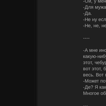
-Ой, у ме
-Для мужа
-Да.
-Не ну ес
-Не, не, н
----
-А мне ин
какую-ниб
этот, чебу
вот этот,
весь. Вот 
-Может по
-Де? Я ка
Многое об
---