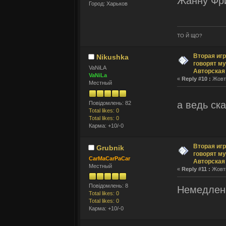
Жанну Фр
Город: Харьков
ТО Й ЩО?
Вторая игр
Nikushka
говорят му
VaNiLA
Авторская
VaNiLa
«
Reply #10 :
Жовтн
Местный
а ведь ска
Повідомлень: 82
Total likes: 0
Total likes: 0
Карма: +10/-0
Вторая игр
Grubnik
говорят му
CarMaCarPaCar
Авторская
Местный
«
Reply #11 :
Жовтн
Повідомлень: 8
Немедленн
Total likes: 0
Total likes: 0
Карма: +10/-0