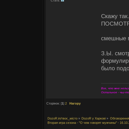
Стать:
Скажу та
ПОСМОТРЕ
смешные 
З.Ы. смот
формулиро
было подо
Все, что мне нельз
Остальное - чьи-т
Сторінок: [
1
]
2
Нагору
DozoR.in/твоє_місто
»
DozoR у Харкові
»
Обговорення
Вторая игра сезона - "О чем говорят мужчины" - 16.10