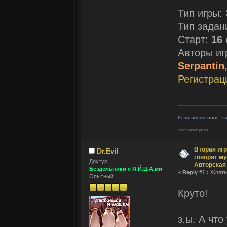
Тип игры:
Тип задан
Старт:
16 
Авторы и
Serpantin
Регистрац
Если все мужики - с
http://velvon.pp.ua
Вторая игр
Dr.Evil
говорят му
Дохтур
Авторская
Бездельники с Я.Й.Ц.А.ми
«
Reply #1 :
Жовтня
Опытный
Круто!
з.ы. А чт