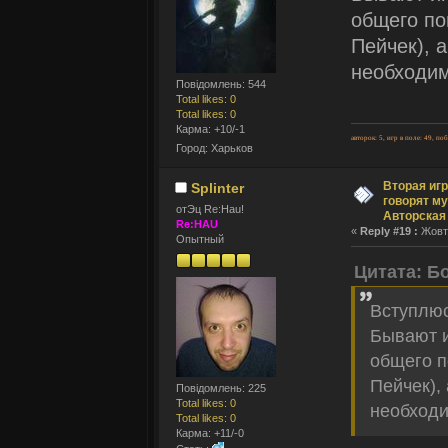
общего по
Пейчек), 
необходим
Повідомлень: 544
Total likes: 0
Total likes: 0
Карма: +10/-1
авторок: 5, игр в поле: 49, по
Город: Харьков
Вторая игр
Splinter
говорят му
отЭц Re:Hau!
Авторская
Re:HAU
«
Reply #19 :
Жовтн
Опытный
Цитата: Б
Вступлюс
Бывают и
общего п
Пейчек),
Повідомлень: 225
Total likes: 0
необходи
Total likes: 0
Карма: +11/-0