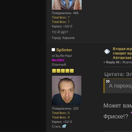
Повідомлень: 486
Total likes: 7
Total likes: 7
Карма: +10/-0
ТО Й ЩО?
Город: Харьков
Вторая игр
Splinter
говорят му
отЭц Re:Hau!
Авторская
Re:HAU
«
Reply #6 :
Жовтня
Опытный
Цитата: Э
А парохо
Может вам
Повідомлень: 225
Total likes: 0
Фриске!?
Total likes: 0
Карма: +11/-0
Стать: