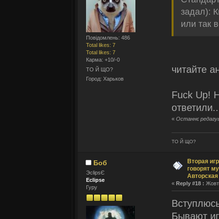
задал): 
или так 
Повідомлень: 486
Total likes: 7
Total likes: 7
Карма: +10/-0
читайте а
ТО Й ЩО?
Город: Харьков
Fuck Up! 
ответили..
«
Останнє редагув
ТО Й ЩО?
Вторая игр
Боб
говорят му
ЭclipsЄ
Авторская
Eclipse
«
Reply #18 :
Жовтн
Гуру
Вступлюсь
Бывают иг