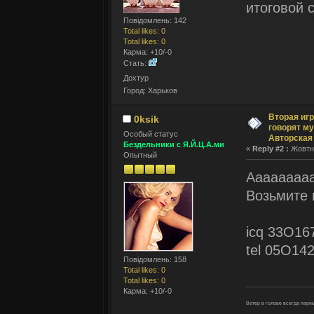
итоговой 
Повідомлень: 142
Total likes: 0
Total likes: 0
Карма: +10/-0
Стать:
Дохтур
Город: Харьков
Вторая игр
0ksik
говорят му
Оcобый статус
Авторская
Бездельники с Я.Й.Ц.А.ми
«
Reply #2 :
Жовтня
Опытный
Аааааааааа
Возьмите 
icq 33O16
tel 05O14
Повідомлень: 158
Total likes: 0
Total likes: 0
Карма: +10/-0
Ветеp в голове всегда пе