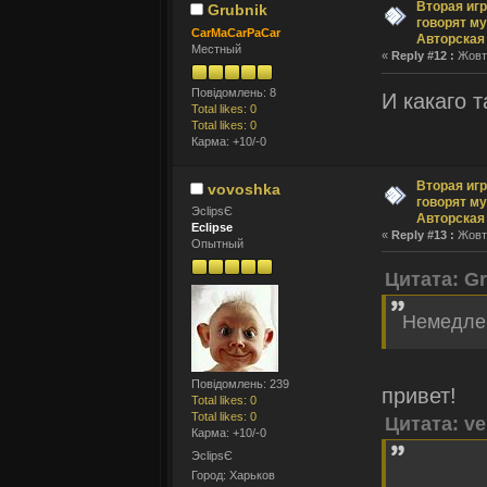
Вторая игр
Grubnik
говорят му
CarMaCarPaCar
Авторская
Местный
«
Reply #12 :
Жовтн
Повідомлень: 8
И какаго т
Total likes: 0
Total likes: 0
Карма: +10/-0
Вторая игр
vovoshka
говорят му
ЭclipsЄ
Авторская
Eclipse
«
Reply #13 :
Жовтн
Опытный
Цитата: G
Немедлен
Повідомлень: 239
привет!
Total likes: 0
Total likes: 0
Цитата: ve
Карма: +10/-0
ЭclipsЄ
Город: Харьков