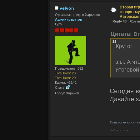
Вторая игр
velvon
говорят му
Организатор игр в Харькове
Авторская
Администратор
«
Reply #3 :
Жовтня
Гуру
Цитата: Dr
Круто!
з.ы. А ч
Повідомлень: 692
итоговой
Total likes: 20
Total likes: 20
Карма: +16/-2
Стать:
Сегодня ве
Город: Харьков
Давайте з
Если все мужики - с
http://velvon.pp.ua