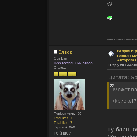
©
Ветеp в голове всегда пе
Вторая игр
Элвор
говорят му
Ось Вам!
Авторская
Неестественный отбор
«
Reply #9 :
Жовтня
Олдскул
Цитата: Sp
Может ва
Фриске!
Повідомлень: 486
Total likes: 7
Total likes: 7
Карма: +10/-0
ну блин, о
ТО Й ЩО?