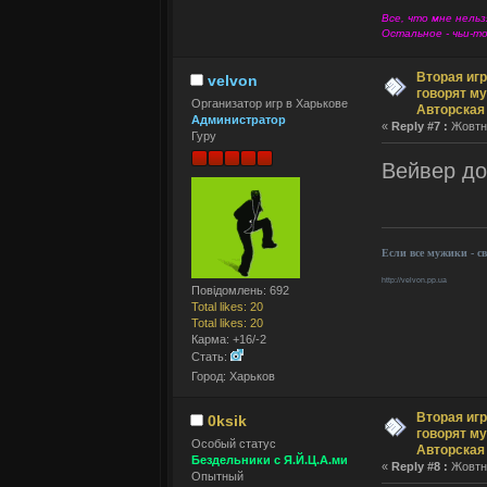
Все, что мне нельз
Остальное - чьи-т
Вторая игр
velvon
говорят му
Организатор игр в Харькове
Авторская
Администратор
«
Reply #7 :
Жовтня
Гуру
Вейвер до
Если все мужики - с
http://velvon.pp.ua
Повідомлень: 692
Total likes: 20
Total likes: 20
Карма: +16/-2
Стать:
Город: Харьков
Вторая игр
0ksik
говорят му
Оcобый статус
Авторская
Бездельники с Я.Й.Ц.А.ми
«
Reply #8 :
Жовтня
Опытный