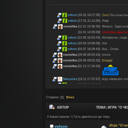
velvon
[18 02 16:27:35]
:
[link]
Ностальгічне
velvon
[17 01 21:11:05]
:
/help
vovoshka
[11 01 14:36:30]
:
Фігассє. Здається
[11 01 14:35:09]
:
vovoshka
здаєтьс
velvon
[12 05 16:53:43]
:
Интересно, сюда 
velvon
[19 03 19:08:36]
:
/me
velvon
[03 07 18:28:43]
:
Ага... Отож...
vovoshka
[29 06 09:03:10]
:
ехххх
vovoshka
[29 06 09:02:32]
:
[Image]
vovoshka
[02 12 17:34:33]
:
Marusska
[19 11 17:37:57]
:
игру написать что 
velvon
[19 05 19:18:04]
:
Эх... Яблочки тут
vovoshka
[11 05 17:21:48]
:
Яблучками приго
Сторінок: [
1
]
Вниз
velvon
[08 05 02:23:45]
:
Да старые мы уж
Montes
[06 05 23:19:57]
:
так а шо по анон
АВТОР
ТЕМА: ИГРА "О Ч
velvon
[17 04 14:25:32]
:
Да, что-то носта
vovoshka
[04 04 11:10:57]
:
під ностальджі за 
0 Користувачів і 1 Гість дивляться цю тему.
РАЗ)
vovoshka
[04 04 11:07:35]
:
@velvon, ну звісн
Игра "О че
velvon
velvon
[02 04 19:01:52]
:
@vovoshka ты из