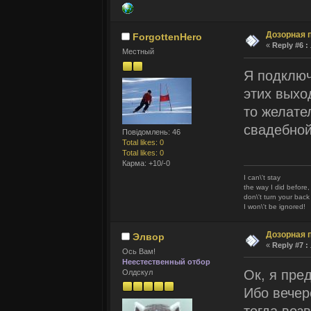
Дозорная 
ForgottenHero
«
Reply #6 :
Местный
Я подключ
этих выхо
то желате
свадебной
Повідомлень: 46
Total likes: 0
Total likes: 0
Карма: +10/-0
I can\'t stay
the way I did before,
don\'t turn your bac
I won\'t be ignored!
Дозорная 
Элвор
«
Reply #7 :
Ось Вам!
Неестественный отбор
Ок, я пред
Олдскул
Ибо вечер