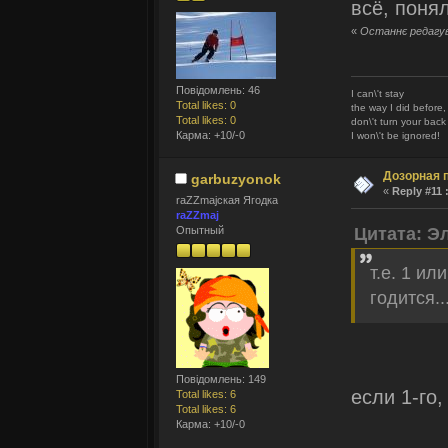
всё, понял
«
Останнє редагува
Повідомлень: 46
I can\'t stay
Total likes: 0
the way I did before,
Total likes: 0
don\'t turn your bac
Карма: +10/-0
I won\'t be ignored!
Дозорная 
garbuzyonok
«
Reply #11 
raZZmajская Ягодка
raZZmaj
Опытный
Цитата: Э
т.е. 1 ил
годится..
Повідомлень: 149
если 1-го
Total likes: 6
Total likes: 6
Карма: +10/-0