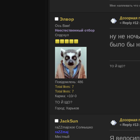
Мне наплевать что 
Дозорная 
Элвор
«
Reply #12 
Ось Вам!
Неестественный отбор
ну не ноч
Олдскул
было бы н
ТО Й ЩО?
Повідомлень: 486
Total likes: 7
Total likes: 7
Карма: +10/-0
ТО Й ЩО?
Город: Харьков
Дозорная 
JackSun
«
Reply #13 
raZZmajское Солнышко
raZZmaj
Я велоси
Местный