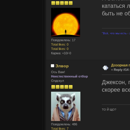
кататься 
быть не о
"Всё, что мы есть -
Повідомлень: 17
Total likes: 0
Total likes: 0
Карма: +10/-0
Дозорная 
Элвор
«
Reply #14 
Ось Вам!
Неестественный отбор
Джексон, 
Олдскул
скорее вс
ТО Й ЩО?
Повідомлень: 486
Total likes: 7