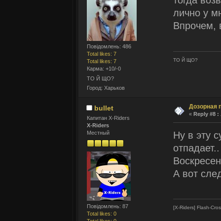
тогда воз
лично у мн
Впрочем, 
Повідомлень: 486
Total likes: 7
ТО Й ЩО?
Total likes: 7
Карма: +10/-0
ТО Й ЩО?
Город: Харьков
Дозорная 
bullet
«
Reply #8 :
Капитан X-Riders
X-Riders
Ну в эту с
Местный
отпадает..
Воскресен
А вот сле
Повідомлень: 87
[X-Riders] Flash-Cro
Total likes: 0