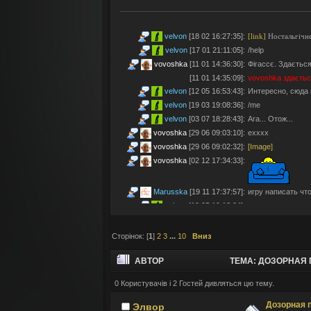
velvon
[18 02 16:27:35]
:
[link]
Ностальгічне
velvon
[17 01 21:11:05]
:
/help
vovoshka
[11 01 14:36:30]
:
Фігассє. Здається
[11 01 14:35:09]
:
vovoshka
здаєтьс
velvon
[12 05 16:53:43]
:
Интересно, сюда 
velvon
[19 03 19:08:36]
:
/me
velvon
[03 07 18:28:43]
:
Ага... Отож...
vovoshka
[29 06 09:03:10]
:
ехххх
vovoshka
[29 06 09:02:32]
:
[Image]
vovoshka
[02 12 17:34:33]
:
Marusska
[19 11 17:37:57]
:
игру написать что 
velvon
[19 05 19:18:04]
:
Эх... Яблочки тут
vovoshka
[11 05 17:21:48]
:
Яблучками приго
Сторінок: [
1
]
2
3
...
10
Вниз
velvon
[08 05 02:23:45]
:
Да старые мы уж
Montes
[06 05 23:19:57]
:
так а шо по анон
АВТОР
ТЕМА: ДОЗОРНАЯ П
velvon
[17 04 14:25:32]
:
Да, что-то носта
vovoshka
[04 04 11:10:57]
:
під ностальджі за 
0 Користувачів і 2 Гостей дивляться цю тему.
vovoshka
[04 04 11:07:35]
:
@velvon, ну звісн
Дозорная 
Элвор
velvon
[02 04 19:01:52]
:
@vovoshka ты из