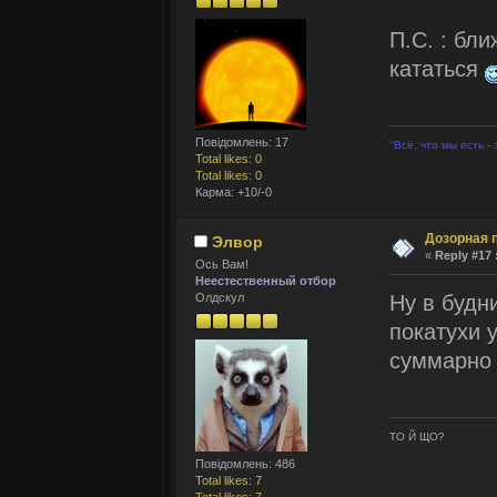
П.С. : бл
кататься
Повідомлень: 17
"Всё, что мы есть -
Total likes: 0
Total likes: 0
Карма: +10/-0
Дозорная 
Элвор
«
Reply #17 
Ось Вам!
Неестественный отбор
Ну в будн
Олдскул
покатухи у
суммарно 
ТО Й ЩО?
Повідомлень: 486
Total likes: 7