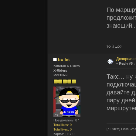
По маршру
предложит
знающий..
ТО Й ЩО?
Дозорная 
bullet
«
Reply #5 :
Капитан X-Riders
X-Riders
Такс... ну
Местный
подключац
давайте д
пару дней
маршрутец
Повідомлень: 87
Total likes: 0
[X-Riders] Flash-Cro
Total likes: 0
Карма: +10/-0