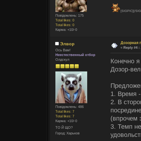
[SIGPIC][/SIG
Повідомлень: 175
Total likes: 0
Total likes: 0
Карма: +10/-0
Дозорная 
Элвор
«
Reply #4 :
Ось Вам!
Неестественный отбор
Конечно я
Олдскул
Дозор-вел
Предложе
1. Время 
2. В стор
Повідомлень: 486
посредине
Total likes: 7
Total likes: 7
(впрочем 
Карма: +10/-0
3. Темп н
ТО Й ЩО?
удовольст
Город: Харьков