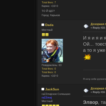
Total likes: 7
Карма: +10/-0
ТО Й ЩО?
Город: Харьков
Дозорная 
Dada
«
Reply #15 
Местный
И я и я и я
Ой... тое
а то я уж
Повідомлень: 63
Total likes: 0
Total likes: 0
Карма: +10/-0
Я хочу себе ручног
Дозорная 
JackSun
«
Reply #16 
raZZmajское Солнышко
raZZmaj
Элвор
, т
Местный