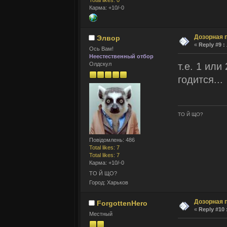
Total likes: 0
Карма: +10/-0
Дозорная 
Элвор
«
Reply #9 :
Ось Вам!
Неестественный отбор
т.е. 1 или
Олдскул
годится...
ТО Й ЩО?
Повідомлень: 486
Total likes: 7
Total likes: 7
Карма: +10/-0
ТО Й ЩО?
Город: Харьков
Дозорная 
ForgottenHero
«
Reply #10 
Местный