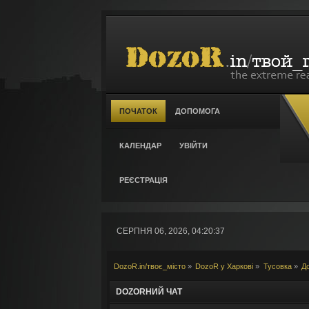
ПОЧАТОК
ДОПОМОГА
КАЛЕНДАР
УВІЙТИ
РЕЄСТРАЦІЯ
СЕРПНЯ 06, 2026, 04:20:37
DozoR.in/твоє_місто
»
DozoR у Харкові
»
Тусовка
»
Д
DOZORНИЙ ЧАТ