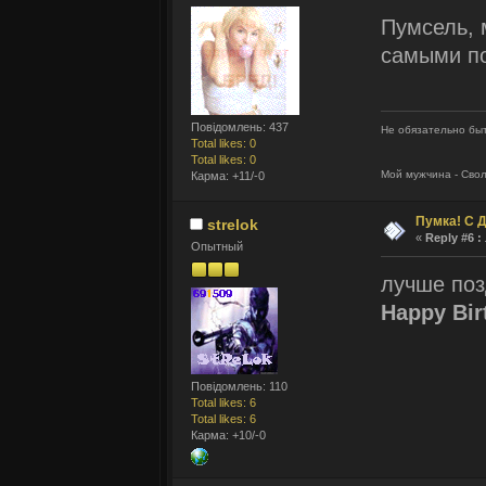
Пумсель, 
самыми п
Повідомлень: 437
Не обязательно быт
Total likes: 0
Total likes: 0
Мой мужчина - Сво
Карма: +11/-0
Пумка! С 
strelok
«
Reply #6 :
Опытный
лучше поз
Happy Bir
Повідомлень: 110
Total likes: 6
Total likes: 6
Карма: +10/-0