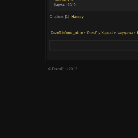
Total likes: 0
Карма: +10/-0
Сторінок: [
1
]
Нагору
DozoR.in/твоє_місто
»
DozoR у Харкові
»
Флудилка
»
©
DozoR.in 2013