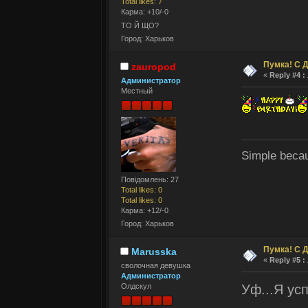
Total likes: 7
Карма: +10/-0
ТО Й ЩО?
Город: Харьков
Пумка! С 
zauropod
«
Reply #4 :
Администратор
Местный
Simple becaus
Повідомлень: 27
Total likes: 0
Total likes: 0
Карма: +12/-0
Город: Харьков
Пумка! С 
Marusska
«
Reply #5 :
сволочная девушка
Администратор
Уф...Я ус
Олдскул