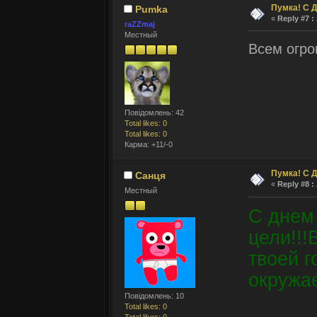
Пумка! С 
Pumka
«
Reply #7 :
raZZmaj
Местный
Всем огро
Повідомлень: 42
Total likes: 0
Total likes: 0
Карма: +11/-0
Пумка! С 
Санця
«
Reply #8 :
Местный
С днем
цели!!!
твоей г
окружает
Повідомлень: 10
Total likes: 0