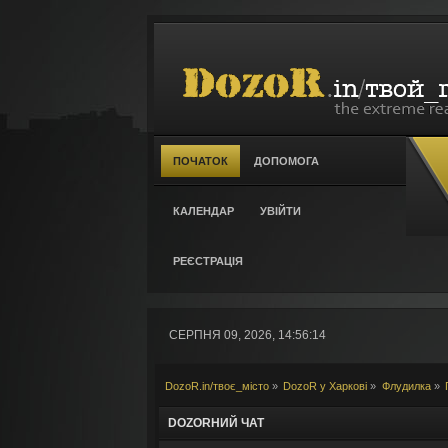
ПОЧАТОК
ДОПОМОГА
КАЛЕНДАР
УВІЙТИ
РЕЄСТРАЦІЯ
СЕРПНЯ 09, 2026, 14:56:14
DozoR.in/твоє_місто
»
DozoR у Харкові
»
Флудилка
»
DOZORНИЙ ЧАТ