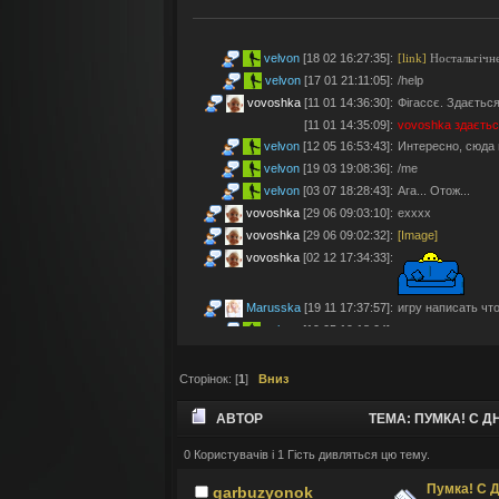
velvon
[18 02 16:27:35]
:
[link]
Ностальгічне
velvon
[17 01 21:11:05]
:
/help
vovoshka
[11 01 14:36:30]
:
Фігассє. Здається
[11 01 14:35:09]
:
vovoshka
здаєтьс
velvon
[12 05 16:53:43]
:
Интересно, сюда 
velvon
[19 03 19:08:36]
:
/me
velvon
[03 07 18:28:43]
:
Ага... Отож...
vovoshka
[29 06 09:03:10]
:
ехххх
vovoshka
[29 06 09:02:32]
:
[Image]
vovoshka
[02 12 17:34:33]
:
Marusska
[19 11 17:37:57]
:
игру написать что 
velvon
[19 05 19:18:04]
:
Эх... Яблочки тут
vovoshka
[11 05 17:21:48]
:
Яблучками приго
Сторінок: [
1
]
Вниз
velvon
[08 05 02:23:45]
:
Да старые мы уж
Montes
[06 05 23:19:57]
:
так а шо по анон
АВТОР
ТЕМА: ПУМКА! С Д
velvon
[17 04 14:25:32]
:
Да, что-то носта
vovoshka
[04 04 11:10:57]
:
під ностальджі за 
0 Користувачів і 1 Гість дивляться цю тему.
vovoshka
[04 04 11:07:35]
:
@velvon, ну звісн
Пумка! С 
garbuzyonok
velvon
[02 04 19:01:52]
:
@vovoshka ты из