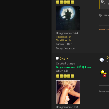
2. Т
Да, мен
авторок: 5, и
Повідомлень: 544
Total likes: 0
Total likes: 0
Карма: +10/-1
Город: Харьков
D
0ksik
«
Оcобый статус
Бездельники с Я.Й.Ц.А.ми
Опытный
Ветеp в го
Повідомлень: 158