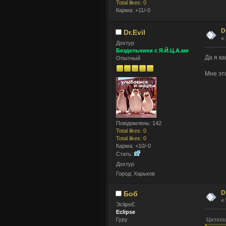
Total likes: 0
Карма: +11/-0
D
Dr.Evil
«
Дохтур
Бездельники с Я.Й.Ц.А.ми
Да я ка
Опытный
Мне эт
Повідомлень: 142
Total likes: 0
Total likes: 0
Карма: +10/-0
Стать:
Дохтур
Город: Харьков
D
Боб
«
ЭclipsЄ
Eclipse
Цитата:
Гуру