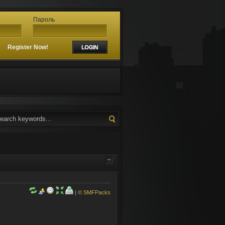
Пароль
?
Register Now!
|
© SMFPacks