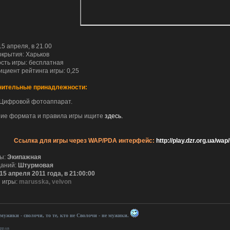
 как сертификат сдох, так никто и не заходил.
мнил пароль!
 рождения тебя, о верховный!
им. ведем себя прилично.
5 апреля, в 21.00
. И все? Тишина?
окрытия: Харьков
 la vie...
сть игры: бесплатная
циент рейтинга игры: 0,25
Десятилетие прошло незаметно.
 ответил(а) в теме
Re: интересно узнать, кто сюда заходит....
ительные принадлежности:
- ответил(а) в теме
Re: интересно узнать, кто сюда заходит....
Цифровой фотоаппарат.
 создал(а) тему
интересно узнать, кто сюда заходит....
ие формата и правила игры ищите
здесь.
stov1990 создал(а) тему
Бонус коды World of Tanks
o создал(а) тему
งานประจำ / งาน Part Time ร้านอาหารอิตาลี SPAGHET
Ссылка для игры через WAP/PDA интерфейс:
http://play.dzr.org.ua/
ривет!!! 17 января в 18:00 мы будем проводить онлайн игру на
[link]
Милости просим вс
ария все нет, как то прям печально получается..
ры:
Экипажная
даний:
Штурмовая
15 апреля 2011 года, в 21:00:00
 игры:
marusska
,
velvon
 мужики - сволочи, то те, кто не Сволочи - не мужики.
.pp.ua