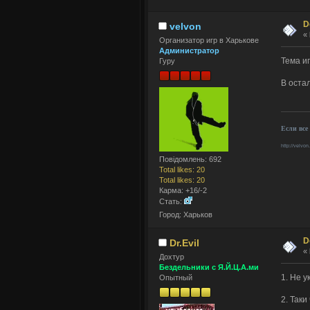
D
velvon
«
Организатор игр в Харькове
Администратор
Тема и
Гуру
В оста
Если все
http://velvon
Повідомлень: 692
Total likes: 20
Total likes: 20
Карма: +16/-2
Стать:
Город: Харьков
D
Dr.Evil
«
Дохтур
Бездельники с Я.Й.Ц.А.ми
1. Не 
Опытный
2. Таки