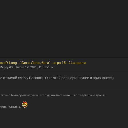
ozoR Long - "Беги, Лола, беги" - игра 15 - 24 апреля
Reply #3 :
Квітня 12, 2011, 11:31:25 »
е отнимай хлеб у Вовошки! Он в этой роли органичнее и привычнее!:)
тельно быть сумасшедшим, чтоб дружить со мной... но так реально проще.
чина - Сволочь!