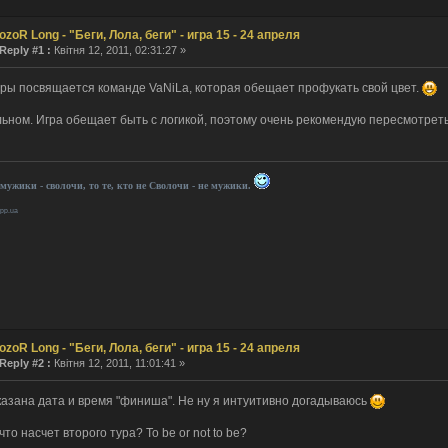
ozoR Long - "Беги, Лола, беги" - игра 15 - 24 апреля
Reply #1 :
Квітня 12, 2011, 02:31:27 »
гры посвящается команде VaNiLa, которая обещает профукать свой цвет.
льном. Игра обещает быть с логикой, поэтому очень рекомендую пересмотрет
 мужики - сволочи, то те, кто не Сволочи - не мужики.
.pp.ua
ozoR Long - "Беги, Лола, беги" - игра 15 - 24 апреля
Reply #2 :
Квітня 12, 2011, 11:01:41 »
указана дата и время "финиша". Не ну я интуитивно догадываюсь
 что насчет второго тура? To be or not to be?