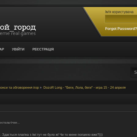
Ім'я користувача
Forgot Password
АР
УВІЙТИ
РЕЄСТРАЦІЯ
онси та обговорення ігор
»
DozoR Long - "Беги, Лола, беги" - игра 15 - 24 апреля
стальгічне...
. Здається плагіна з /мі тут не було ж! Чи то мене попаяло вже?)))