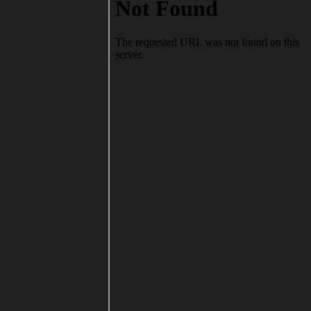
ie
асе. Привет photon
ka: я смотрю, только ты тут и бываешь.
о!
о верховный
ин... А тут оказывается форма логина поломатая была... Починил. Хрень какая-то.
а тишина...
о верховный!
пта
остальжи...
такому поводу, купил новый сертификат.
ская сила... Тут оказывается еще кто-то бывает.
икат опять тютю?
едшими, с наступающими
а, С днем рождения тебя, о верховный!
я периодически... а толку?