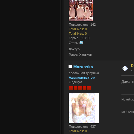
Повідомлень: 142
Total likes: 0
Total likes: 0
Карма: +10/-0
Стать:
Дохтур
Город: Харьков
D
Marusska
«
сволочная девушка
Администратор
Дима, н
Олдскул
Не обяза
Мой муж
Повідомлень: 437
Total likes: 0