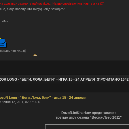
hka
здається заходить найчастіше... На що сподіваючись навіть я хз ))))
сно, сюда вообще кто-нибудь еще заходит?
Отож...
писать что ли...)))
блочки тут не помогут.
ами пригостити?
Може серед них молодильні будуть ))))
рые мы уже.
шо по анонсам? разучились?
OR LONG - "БЕГИ, ЛОЛА, БЕГИ" - ИГРА 15 - 24 АПРЕЛЯ (ПРОЧИТАНО 1642
о-то ностальгическое определенно есть. Было весело.
тальджі за "тим" часом і спогадами...
, ну звісно не знущаюся, скоріше "нудив" )))
ozoR Long - "Беги, Лола, беги" - игра 15 - 24 апреля
hka ты издеваешься?
:
Квітня 12, 2011, 02:27:06 »
онсів давно не було (((((
ые люди тут бывают. Не один я сюда заглядываю.
DozoR.in/Kharkov представляет
аздрити... форум подорожує... а деякі ні бо короновірус )))
третью игру сезона "Весна-Лето 2011"
?
а форум переехал. В Европу, на этот раз.