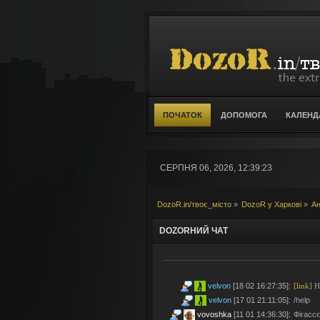
ПОЧАТОК
ДОПОМОГА
КАЛЕНД
СЕРПНЯ 06, 2026, 12:39:23
DozoR.in/твоє_місто
»
DozoR у Харкові
»
Ан
DOZORНИЙ ЧАТ
velvon
[18 02 16:27:35]
:
[link]
Но
velvon
[17 01 21:11:05]
:
/help
vovoshka
[11 01 14:36:30]
:
Фігассє