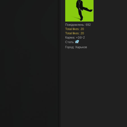
velvon
[03 01 22:01:20]
:
test
photon
[28 11 00:10:01]
:
nostalg
velvon
[10 10 13:54:31]
:
О, фиг
photon
[23 09 21:11:40]
:
Повідомлень: 692
Total likes: 20
Total likes: 20
velvon
[24 04 15:18:17]
:
Эх...
Карма: +16/-2
velvon
[30 12 11:56:19]
:
Vovosh
Стать:
velvon
[30 12 11:55:51]
:
Спасиб
Город: Харьков
vovoshka
[27 12 10:25:59]
:
C ДР, 
velvon
[09 12 14:28:37]
:
Во, бл
velvon
[18 01 16:30:04]
:
И снов
velvon
[18 01 16:29:42]
:
vovoshka
[27 12 13:47:02]
:
С ДР, 
velvon
[20 12 19:20:15]
:
Куку, е
velvon
[07 03 16:21:39]
:
Эх... Н
velvon
[07 03 16:21:21]
:
Ну по 
velvon
[07 03 16:21:07]
:
Едриче
vovoshka
[26 02 20:10:57]
:
сертиф
photon
[29 12 13:32:54]
:
с прош
vovoshka
[27 12 21:35:00]
:
и снов
vovoshka
[14 11 21:11:08]
:
ходил 