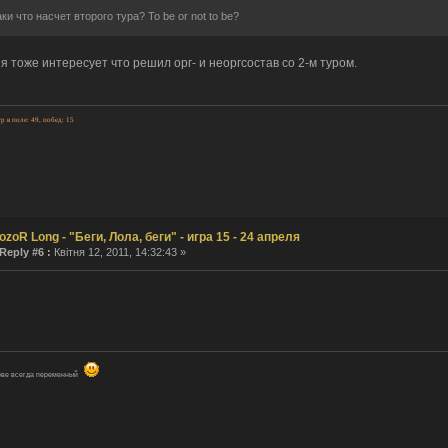
аки что насчет второго тура? To be or not to be?
я тоже интересует что решил орг- и неоргсостав со 2-м туром.
гр в поле: 49, побед: 15
ozoR Long - "Беги, Лола, беги" - игра 15 - 24 апреля
Reply #6 :
Квітня 12, 2011, 14:32:43 »
лове всегда пеpеменный