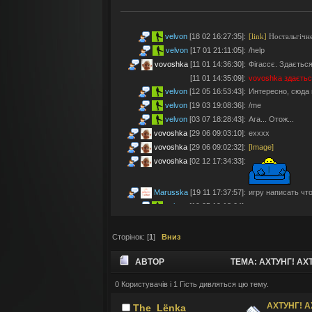
velvon
[18 02 16:27:35]
:
[link]
Ностальгічне
velvon
[17 01 21:11:05]
:
/help
vovoshka
[11 01 14:36:30]
:
Фігассє. Здається
[11 01 14:35:09]
:
vovoshka
здаєтьс
velvon
[12 05 16:53:43]
:
Интересно, сюда 
velvon
[19 03 19:08:36]
:
/me
velvon
[03 07 18:28:43]
:
Ага... Отож...
vovoshka
[29 06 09:03:10]
:
ехххх
vovoshka
[29 06 09:02:32]
:
[Image]
vovoshka
[02 12 17:34:33]
:
Marusska
[19 11 17:37:57]
:
игру написать что 
velvon
[19 05 19:18:04]
:
Эх... Яблочки тут
vovoshka
[11 05 17:21:48]
:
Яблучками приго
Сторінок: [
1
]
Вниз
velvon
[08 05 02:23:45]
:
Да старые мы уж
Montes
[06 05 23:19:57]
:
так а шо по анон
АВТОР
ТЕМА: АХТУНГ! АХ
velvon
[17 04 14:25:32]
:
Да, что-то носта
vovoshka
[04 04 11:10:57]
:
під ностальджі за 
0 Користувачів і 1 Гість дивляться цю тему.
(ПРОЧИТАНО 109283 РАЗ)
vovoshka
[04 04 11:07:35]
:
@velvon, ну звісн
АХТУНГ! А
The_Lёnka
velvon
[02 04 19:01:52]
:
@vovoshka ты из