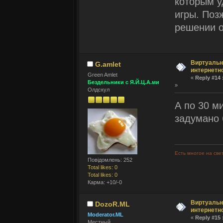
которым у
игры. Поз
решении о
Виртуальн
G.amlet
интернетн
Green Amlet
«
Reply #14 
Бездельники с Я.Й.Ц.А.ми
»
Олдскул
А по 30 м
задумано
Есть многое на све
Повідомлень: 252
Total likes: 0
Total likes: 0
Карма: +10/-0
Виртуальн
DozoR.ML
интернетн
Moderator.ML
«
Reply #15 
Местный