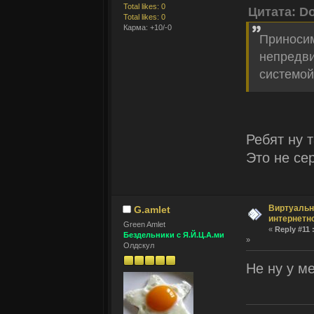
Total likes: 0
Цитата: D
Total likes: 0
Карма: +10/-0
Приносим
непредви
системой..
Ребят ну 
Это не се
Виртуальн
G.amlet
интернетн
Green Amlet
«
Reply #11 
Бездельники с Я.Й.Ц.А.ми
»
Олдскул
Не ну у ме