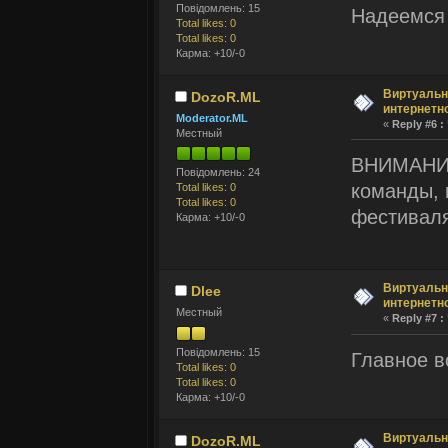
Повідомлень: 15
Надеемс
Total likes: 0
Total likes: 0
Карма: +10/-0
Виртуальн
DozoR.ML
интернетн
Moderator.ML
«
Reply #6 :
Местный
ВНИМАНИЕ!
Повідомлень: 24
команды, 
Total likes: 0
Total likes: 0
фестивал
Карма: +10/-0
Виртуальн
Dlee
интернетн
Местный
«
Reply #7 :
Повідомлень: 15
Главное 
Total likes: 0
Total likes: 0
Карма: +10/-0
Виртуальн
DozoR.ML