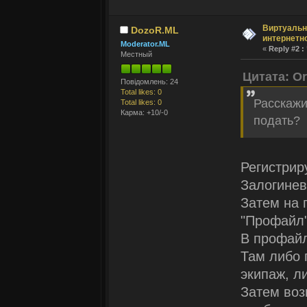
Виртуальн
DozoR.ML
интернетн
Moderator.ML
«
Reply #2 :
Местный
Цитата: O
Повідомлень: 24
Total likes: 0
Расскажи
Total likes: 0
Карма: +10/-0
подать?
Регистрир
Залогинев
Затем на 
"Профайл"
В профай
Там либо 
экипаж, л
Затем воз