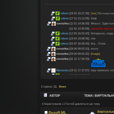
velvon
[18 02 16:27:35]
:
[link]
Ностальгічне
velvon
[17 01 21:11:05]
:
/help
vovoshka
[11 01 14:36:30]
:
Фігассє. Здається
[11 01 14:35:09]
:
vovoshka
здаєтьс
velvon
[12 05 16:53:43]
:
Интересно, сюда 
velvon
[19 03 19:08:36]
:
/me
velvon
[03 07 18:28:43]
:
Ага... Отож...
vovoshka
[29 06 09:03:10]
:
ехххх
vovoshka
[29 06 09:02:32]
:
[Image]
vovoshka
[02 12 17:34:33]
:
Marusska
[19 11 17:37:57]
:
игру написать что 
velvon
[19 05 19:18:04]
:
Эх... Яблочки тут
vovoshka
[11 05 17:21:48]
:
Яблучками приго
Сторінок: [
1
]
Вниз
velvon
[08 05 02:23:45]
:
Да старые мы уж
Montes
[06 05 23:19:57]
:
так а шо по анон
АВТОР
ТЕМА: ВИРТУАЛЬНЫ
velvon
[17 04 14:25:32]
:
Да, что-то носта
vovoshka
[04 04 11:10:57]
:
під ностальджі за 
0 Користувачів і 2 Гостей дивляться цю тему.
vovoshka
[04 04 11:07:35]
:
@velvon, ну звісн
Виртуальн
DozoR.ML
velvon
[02 04 19:01:52]
:
@vovoshka ты из