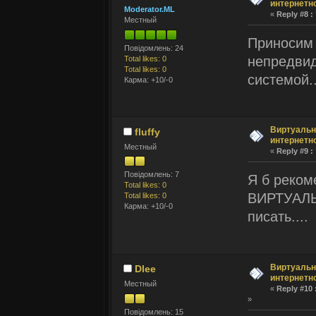
интернетн
Moderator.ML
«
Reply #8 :
Местный
Приносим 
Повідомлень: 24
непредвид
Total likes: 0
Total likes: 0
системой...
Карма: +10/-0
Виртуальн
fluffy
интернетн
Местный
«
Reply #9 :
Повідомлень: 7
Я б реком
Total likes: 0
ВИРТУАЛЬ
Total likes: 0
Карма: +10/-0
писать....
Виртуальн
Dlee
интернетн
Местный
«
Reply #10 
»
Повідомлень: 15