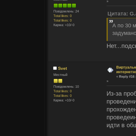
»
Повідомлень: 24
Цитата: G.
Total likes: 0
Total likes: 0
А по 30 
Карма: +10/-0
задуман
Нет...под
Виртуальн
Svet
интернетн
Местный
«
Reply #16 
»
Повідомлень: 10
Total likes: 0
Из-за про
Total likes: 0
проведени
Карма: +10/-0
прохожден
проведеин
идти в об