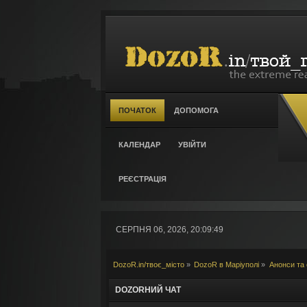
ПОЧАТОК
ДОПОМОГА
КАЛЕНДАР
УВІЙТИ
РЕЄСТРАЦІЯ
СЕРПНЯ 06, 2026, 20:09:49
DozoR.in/твоє_місто
»
DozoR в Маріуполі
»
Анонси та 
DOZORНИЙ ЧАТ