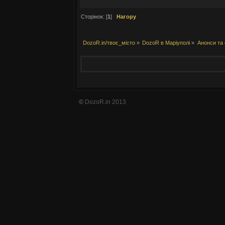
Сторінок: [
1
]
Нагору
DozoR.in/твоє_місто
»
DozoR в Маріуполі
»
Анонси та 
©
DozoR.in 2013