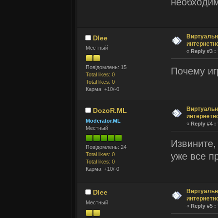
необходим
Виртуальн
Dlee
интернетн
Местный
«
Reply #3 :
Повідомлень: 15
Почему иг
Total likes: 0
Total likes: 0
Карма: +10/-0
Виртуальн
DozoR.ML
интернетн
Moderator.ML
«
Reply #4 :
Местный
Извините,
Повідомлень: 24
уже все п
Total likes: 0
Total likes: 0
Карма: +10/-0
Виртуальн
Dlee
интернетн
Местный
«
Reply #5 :