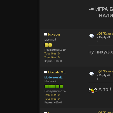
-= ИГРА
НАЛИ
LQ3"Каки м
luxeon
«
Reply #1 :
Местный
»
Повідомлень: 19
ну нихуа-х
Total likes: 0
Total likes: 0
Карма: +10/-0
LQ3"Каки м
DozoR.ML
«
Reply #2 :
Moderator.ML
»
Местный
А то!!!
Повідомлень: 24
Total likes: 0
Total likes: 0
Карма: +10/-0
LQ3"Каки м