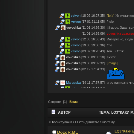
velvon
[18 02 16:27:35]
:
[link]
Ностальгічне
velvon
[17 01 21:11:05]
:
/help
vovoshka
[11 01 14:36:30]
:
Фігассє. Здається
[11 01 14:35:09]
:
vovoshka
здаєтьс
velvon
[12 05 16:53:43]
:
Интересно, сюда 
velvon
[19 03 19:08:36]
:
/me
velvon
[03 07 18:28:43]
:
Ага... Отож...
vovoshka
[29 06 09:03:10]
:
ехххх
vovoshka
[29 06 09:02:32]
:
[Image]
vovoshka
[02 12 17:34:33]
:
Marusska
[19 11 17:37:57]
:
игру написать что 
velvon
[19 05 19:18:04]
:
Эх... Яблочки тут
vovoshka
[11 05 17:21:48]
:
Яблучками приго
Сторінок: [
1
]
Вниз
velvon
[08 05 02:23:45]
:
Да старые мы уж
Montes
[06 05 23:19:57]
:
так а шо по анон
АВТОР
ТЕМА: LQ3"КАКИ М
velvon
[17 04 14:25:32]
:
Да, что-то носта
vovoshka
[04 04 11:10:57]
:
під ностальджі за 
0 Користувачів і 1 Гість дивляться цю тему.
vovoshka
[04 04 11:07:35]
:
@velvon, ну звісн
LQ3"Каки м
DozoR.ML
velvon
[02 04 19:01:52]
:
@vovoshka ты из