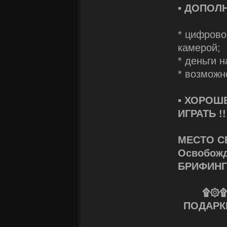
▪
ДОПОЛН
* цифрово
камерой;
* деньги н
* возможн
▪
ХОРОШЕ
ИГРАТЬ !!
МЕСТО С
Освобожд
БРИФИНГ 
۩۞۩
ПОДАРК