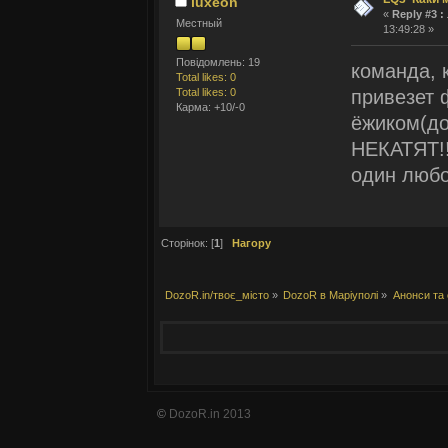
luxeon
«
Reply #3 :
Местный
13:49:28 »
Повідомлень: 19
команда, к
Total likes: 0
привезет 
Total likes: 0
Карма: +10/-0
ёжиком(до
НЕКАТЯТ!!
один любо
Сторінок: [
1
]
Нагору
DozoR.in/твоє_місто
»
DozoR в Маріуполі
»
Анонси та 
©
DozoR.in 2013