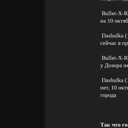
Bullet-X-Ri
на 10 октяб
Dashulka (
сейчас в п
Bullet-X-Ri
у Дозора н
Dashulka (
нет, 10 ок
города
Так что г