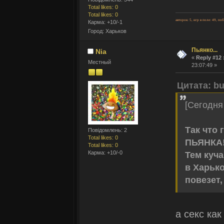
Total likes: 0
Total likes: 0
авторок: 5, игр в поле: 49, по
Карма: +10/-1
Город: Харьков
Пьянко...
Nia
«
Reply #12 
Местный
23:07:49 »
Цитата: bu
[Сегодня
Так что 
Повідомлень: 2
Total likes: 0
ПЬЯНКА
Total likes: 0
Карма: +10/-0
Тем куча
в Харько
повезет,
а секс как