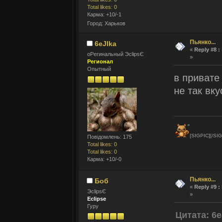
Total likes: 0
Карма: +10/-1
Город: Харьков
Пьянко...
6eJIka
«
Reply #8 :
оРегинальный ЭclipsЄ
»
Регионал
Опытный
в привате
не так вку
[SIGPIC][/SIG
Повідомлень: 175
Total likes: 0
Total likes: 0
Карма: +10/-0
Пьянко...
Боб
«
Reply #9 :
ЭclipsЄ
»
Eclipse
Гуру
Цитата: 6e