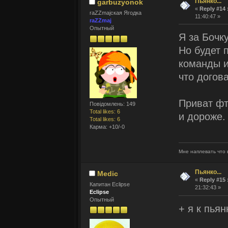
Пьянко...
garbuzyonok
«
Reply #14 
raZZmajская Ягодка
11:40:47 »
raZZmaj
Опытный
Я за Бочку
Но будет 
команды и
что догов
Приват фт
Повідомлень: 149
Total likes: 6
и дороже.
Total likes: 6
Карма: +10/-0
Мне наплевать что 
Пьянко...
Medic
«
Reply #15 
Капитан Eclipse
21:32:43 »
Eclipse
Опытный
+ я к пьян