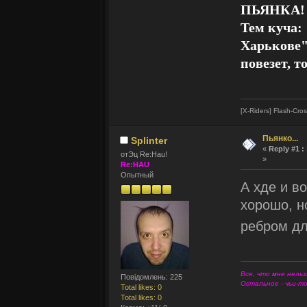
ПЬЯНКА!
Тем куча: 
Харькове"
повезет, т
[X-Riders] Flash-Cro
Пьянко...
Splinter
«
Reply #1 :
отЭц Re:Hau!
»
Re:HAU
Опытный
А хде и в
хорошо, н
ребром д
Все, что мне нельз
Повідомлень: 225
Остальное - чьи-т
Total likes: 0
Total likes: 0