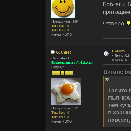
Бобчег и 
притащим.
Повідомлень: 168
четверо
Total likes: 0
Total likes: 0
Карма: +10/-0
Пьянко...
G.amlet
«
Reply #16 
Green Amlet
09:49:46 »
Бездельники с Я.Й.Ц.А.ми
Олдскул
Цитата: bu
Так что 
ПЬЯНКА
Тем куча
Повідомлень: 252
в Харько
Total likes: 0
Total likes: 0
повезет,
Карма: +10/-0