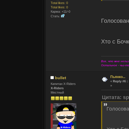
Total likes: 0
Total likes: 0
Карма: +11/-0
Стать:
Голосован
Хто с Боч
Все, что мне нельз
Остальное - чьи-т
Пьянко...
bullet
«
Reply #6 :
Капитан X-Riders
»
X-Riders
Местный
Цитата: sp
Голосова