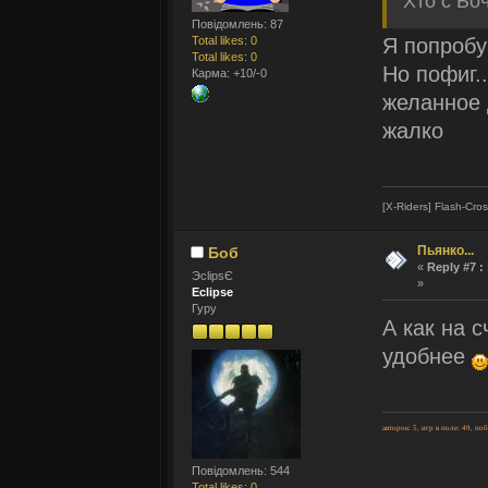
Хто с Бо
Повідомлень: 87
Total likes: 0
Я попробую
Total likes: 0
Но пофиг.
Карма: +10/-0
желанное 
жалко
[X-Riders] Flash-Cro
Пьянко...
Боб
«
Reply #7 :
ЭclipsЄ
»
Eclipse
Гуру
А как на 
удобнее
авторок: 5, игр в поле: 49, по
Повідомлень: 544
Total likes: 0