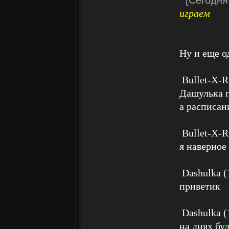
[Сегодня
играем
Ну и еще о
Bullet-X-Ri
Дашулька п
а расписан
Bullet-X-Ri
я наверное
Dashulka (
приветик
Dashulka (
на днях бу