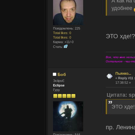
А как на
удобнее
Повідомлень: 225
Total likes: 0
ЭТО хде!?
Total likes: 0
Карма: +11/-0
Стать:
Все, что мне нельз
Остальное - чьи-т
Пьянко...
Боб
«
Reply #11 
ЭclipsЄ
17:38:52 »
Eclipse
Гуру
Цитата: sp
ЭТО хде!
пр. Ленина
Повідомлень: 544