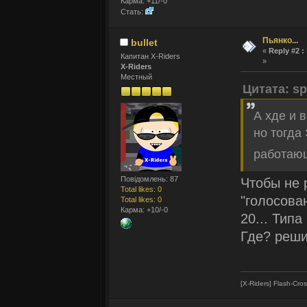
Карма: +11/-0
Стать:
Пьянко...
bullet
«
Reply #2 :
Капитан X-Riders
»
X-Riders
Местный
Цитата: sp
А хде и 
но тогда
работаю
Повідомлень: 87
Чтобы не 
Total likes: 0
"голосова
Total likes: 0
Карма: +10/-0
20... Типа
Где? реши
[X-Riders] Flash-Cro