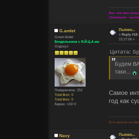
Все, что мне нельз
Остальное - чьи-т
Пьянко...
G.amlet
«
Reply #18 
Green Amlet
15:27:06 »
Бездельники с Я.Й.Ц.А.ми
Олдскул
Цитата: Sp
Будем В
таки...
Повідомлень: 252
Самое инт
Total likes: 0
год как с
Total likes: 0
Карма: +10/-0
Есть многое на све
Пьянко...
Navy