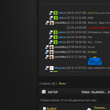
velvon
[18 02 16:27:35]
:
[link]
Ностальгічне
velvon
[17 01 21:11:05]
:
/help
vovoshka
[11 01 14:36:30]
:
Фігассє. Здається
[11 01 14:35:09]
:
vovoshka
здаєтьс
velvon
[12 05 16:53:43]
:
Интересно, сюда 
velvon
[19 03 19:08:36]
:
/me
velvon
[03 07 18:28:43]
:
Ага... Отож...
vovoshka
[29 06 09:03:10]
:
ехххх
vovoshka
[29 06 09:02:32]
:
[Image]
vovoshka
[02 12 17:34:33]
:
Marusska
[19 11 17:37:57]
:
игру написать что 
velvon
[19 05 19:18:04]
:
Эх... Яблочки тут
vovoshka
[11 05 17:21:48]
:
Яблучками приго
Сторінок: [
1
]
2
Вниз
velvon
[08 05 02:23:45]
:
Да старые мы уж
Montes
[06 05 23:19:57]
:
так а шо по анон
АВТОР
ТЕМА: ПЬЯНКО... (
velvon
[17 04 14:25:32]
:
Да, что-то носта
vovoshka
[04 04 11:10:57]
:
під ностальджі за 
0 Користувачів і 3 Гостей дивляться цю тему.
vovoshka
[04 04 11:07:35]
:
@velvon, ну звісн
Пьянко...
bullet
velvon
[02 04 19:01:52]
:
@vovoshka ты из