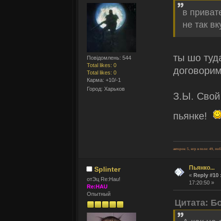
в приват
не так вк
ты шо туд
Повідомлень: 544
Total likes: 0
договорим
Total likes: 0
Карма: +10/-1
Город: Харьков
З.Ы. Свой
пьянке!
авторок: 5, игр в поле: 49, по
Пьянко...
Splinter
«
Reply #10 
отЭц Re:Hau!
17:20:50 »
Re:HAU
Опытный
Цитата: Б