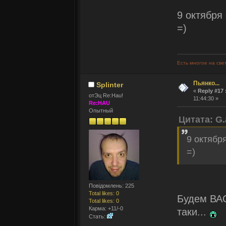
9 октября
=)
Есть многое на све
Пьянко...
Splinter
«
Reply #17 
отЭц Re:Hau!
11:44:30 »
Re:HAU
Опытный
Цитата: G.
9 октябр
=)
Повідомлень: 225
Total likes: 0
Будем ВА
Total likes: 0
Карма: +11/-0
таки...
Стать: