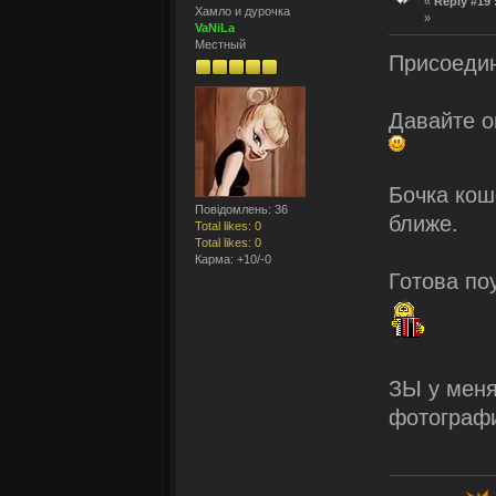
«
Reply #19 
Хамло и дурочка
»
VaNiLa
Местный
Присоеди
Давайте о
Бочка кош
Повідомлень: 36
ближе.
Total likes: 0
Total likes: 0
Карма: +10/-0
Готова по
ЗЫ у меня
фотографи