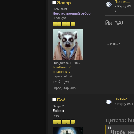
Пьянко...
Элвор
«
Reply #3 :
Ось Вам!
»
Неестественный отбор
Олдскул
Йа ЗА!
ТО Й ЩО?
Повідомлень: 486
Total likes: 7
Total likes: 7
Карма: +10/-0
ТО Й ЩО?
Город: Харьков
Пьянко...
Боб
«
Reply #4 :
ЭclipsЄ
»
Eclipse
Гуру
Цитата: bu
Чтобы не