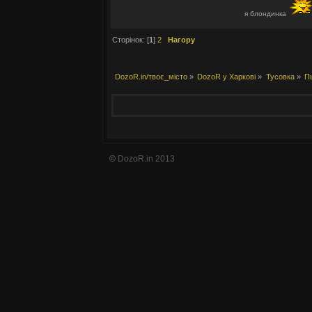
я блондинка
Сторінок: [
1
]
2
Нагору
DozoR.in/твоє_місто
»
DozoR у Харкові
»
Тусовка
»
Пь
©
DozoR.in 2013