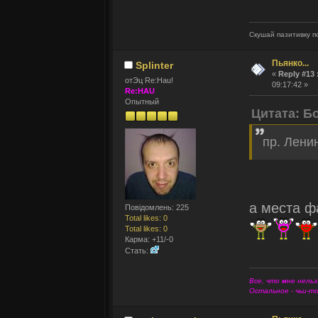
Скушай пазитивку по
Пьянко...
Splinter
«
Reply #13 
отЭц Re:Hau!
09:17:42 »
Re:HAU
Опытный
Цитата: Б
пр. Ленин
а места ф
Повідомлень: 225
Total likes: 0
Total likes: 0
Карма: +11/-0
Стать:
Все, что мне нельз
Остальное - чьи-т