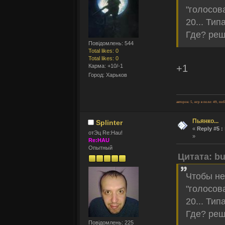
"голосов
20... Тип
Где? реш
Повідомлень: 544
Total likes: 0
Total likes: 0
Карма: +10/-1
+1
Город: Харьков
авторок: 5, игр в поле: 49, по
Пьянко...
Splinter
«
Reply #5 :
отЭц Re:Hau!
»
Re:HAU
Опытный
Цитата: bu
Чтобы не
"голосов
20... Тип
Где? реш
Повідомлень: 225