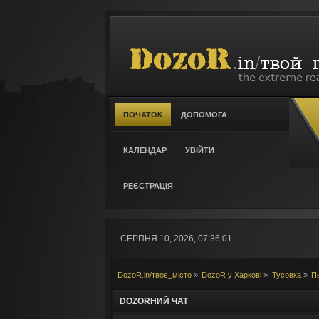
ПОЧАТОК
ДОПОМОГА
КАЛЕНДАР
УВІЙТИ
РЕЄСТРАЦІЯ
СЕРПНЯ 10, 2026, 07:36:01
DozoR.in/твоє_місто
»
DozoR у Харкові
»
Тусовка
»
Пь
DOZORНИЙ ЧАТ